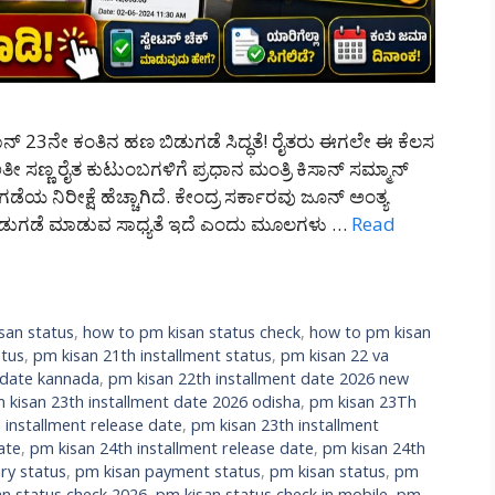
್ 23ನೇ ಕಂತಿನ ಹಣ ಬಿಡುಗಡೆ ಸಿದ್ಧತೆ! ರೈತರು ಈಗಲೇ ಈ ಕೆಲಸ
 ಸಣ್ಣ ರೈತ ಕುಟುಂಬಗಳಿಗೆ ಪ್ರಧಾನ ಮಂತ್ರಿ ಕಿಸಾನ್ ಸಮ್ಮಾನ್
ನಿರೀಕ್ಷೆ ಹೆಚ್ಚಾಗಿದೆ. ಕೇಂದ್ರ ಸರ್ಕಾರವು ಜೂನ್ ಅಂತ್ಯ
ಬಿಡುಗಡೆ ಮಾಡುವ ಸಾಧ್ಯತೆ ಇದೆ ಎಂದು ಮೂಲಗಳು …
Read
san status
,
how to pm kisan status check
,
how to pm kisan
atus
,
pm kisan 21th installment status
,
pm kisan 22 va
 date kannada
,
pm kisan 22th installment date 2026 new
 kisan 23th installment date 2026 odisha
,
pm kisan 23Th
 installment release date
,
pm kisan 23th installment
ate
,
pm kisan 24th installment release date
,
pm kisan 24th
ry status
,
pm kisan payment status
,
pm kisan status
,
pm
n status check 2026
,
pm kisan status check in mobile
,
pm