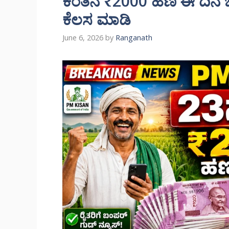
ಕಂತಿನ ₹2000 ಹಣ ಈ ದಿನ ಬಿ
ಕೆಲಸ ಮಾಡಿ
June 6, 2026
by
Ranganath