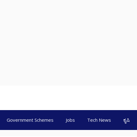
Government Schemes
Jobs
Tech News
ಕೃಷಿ