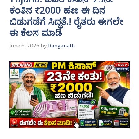
ಕಂತಿನ ₹2000 ಹಣ ಈ ದಿನ
ಬಿಡುಗಡೆಗೆ ಸಿದ್ಧತೆ.! ರೈತರು ಈಗಲೇ
ಈ ಕೆಲಸ ಮಾಡಿ
June 6, 2026
by
Ranganath