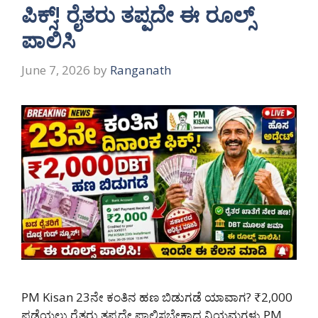
ಪಿಕ್ಸ್! ರೈತರು ತಪ್ಪದೇ ಈ ರೂಲ್ಸ್
ಪಾಲಿಸಿ
June 7, 2026
by
Ranganath
PM Kisan 23ನೇ ಕಂತಿನ ಹಣ ಬಿಡುಗಡೆ ಯಾವಾಗ? ₹2,000
ಪಡೆಯಲು ರೈತರು ತಪ್ಪದೇ ಪಾಲಿಸಬೇಕಾದ ನಿಯಮಗಳು PM