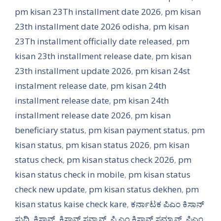
pm kisan 23Th installment date 2026
,
pm kisan
23th installment date 2026 odisha
,
pm kisan
23Th installment officially date released
,
pm
kisan 23th installment release date
,
pm kisan
23th installment update 2026
,
pm kisan 24st
instalment release date
,
pm kisan 24th
installment release date
,
pm kisan 24th
installment release date 2026
,
pm kisan
beneficiary status
,
pm kisan payment status
,
pm
kisan status
,
pm kisan status 2026
,
pm kisan
status check
,
pm kisan status check 2026
,
pm
kisan status check in mobile
,
pm kisan status
check new update
,
pm kisan status dekhen
,
pm
kisan status kaise check kare
,
ಕರ್ನಾಟಕ ಪಿಎಂ ಕಿಸಾನ್
ಸುದ್ದಿ
,
ಕಿಸಾನ್
,
ಕಿಸಾನ್ ಸನ್ಮಾನ್
,
ಪಿ ಎಂ ಕಿಸಾನ್ ಸಮ್ಮಾನ್
,
ಪಿಎಂ