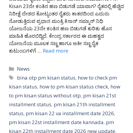
Kisan 23ನೇ ಕಂತಿನ ಹಣ ಬಿಡುಗಡೆ ಯಾವಾಗ? ರೈತರಲ್ಲಿ ಹೆಚ್ಚಿದ
ನಿರೀಕ್ಷೆ ದೇಶದ ಕೋಟ್ಯಂತರ ರೈತರು ಕಾತರದಿಂದ ಎದುರು
ನೋಡುತ್ತಿರುವ ಪ್ರಧಾನ ಮಂತ್ರಿ ಕಿಸಾನ್ ಸಮ್ಮಾನ್ ನಿಧಿ
ಯೋಜನೆಯ 23ನೇ ಕಂತಿನ ಹಣ ಬಿಡುಗಡೆ ಕುರಿತು ಹೊಸ
ಮಾಹಿತಿ ಹೊರಬಿದ್ದಿದೆ. ಕೇಂದ್ರ ಸರ್ಕಾರದ ಈ ಮಹತ್ವದ
ಯೋಜನೆಯ ಮೂಲಕ ಸಣ್ಣ ಹಾಗೂ ಅತೀ ಸಣ್ಣ ರೈತ
ಕುಟುಂಬಗಳಿಗೆ …
Read more
Categories
News
Tags
bina otp pm kisan status
,
how to check pm
kisan status
,
how to pm kisan status check
,
how
to pm kisan status without otp
,
pm kisan 21st
installment status
,
pm kisan 21th installment
status
,
pm kisan 22 va installment date 2026
,
pm kisan 22st installment date kannada
,
pm
kisan 22th installment date 2026 new update
,