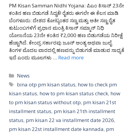
PM Kisan Samman Nidhi Yojana: ಪಿಎಂ ಕಿಸಾನ್ 23ನೇ
ಕಂತಿನ ಹಣ ಬಿಡುಗಡೆ ಸಿದ್ಧತೆ! ರೈತರು ಈಗಲೇ ಈ ಕೆಲಸ ಮಾಡಿ
ಬೆಂಗಳೂರು: ದೇಶದ ಕೋಟ್ಯಂತರ ಸಣ್ಣ ಮತ್ತು ಅತೀ ಸಣ್ಣ ರೈತ
ಕುಟುಂಬಗಳಿಗೆ ಪ್ರಧಾನ ಮಂತ್ರಿ ಕಿಸಾನ್ ಸಮ್ಮಾನ್ ನಿಧಿ
ಯೋಜನೆಯ 23ನೇ ಕಂತಿನ ₹2,000 ಹಣ ಬಿಡುಗಡೆಯ ನಿರೀಕ್ಷೆ
ಹೆಚ್ಚಾಗಿದೆ. ಕೇಂದ್ರ ಸರ್ಕಾರವು ಜೂನ್ ಅಂತ್ಯ ಅಥವಾ ಜುಲೈ
ತಿಂಗಳ ಮೊದಲ ವಾರದಲ್ಲಿ ಹಣವನ್ನು ಬಿಡುಗಡೆ ಮಾಡುವ ಸಾಧ್ಯತೆ
ಇದೆ ಎಂದು ಮೂಲಗಳು …
Read more
Categories
News
Tags
bina otp pm kisan status
,
how to check pm
kisan status
,
how to pm kisan status check
,
how
to pm kisan status without otp
,
pm kisan 21st
installment status
,
pm kisan 21th installment
status
,
pm kisan 22 va installment date 2026
,
pm kisan 22st installment date kannada
,
pm