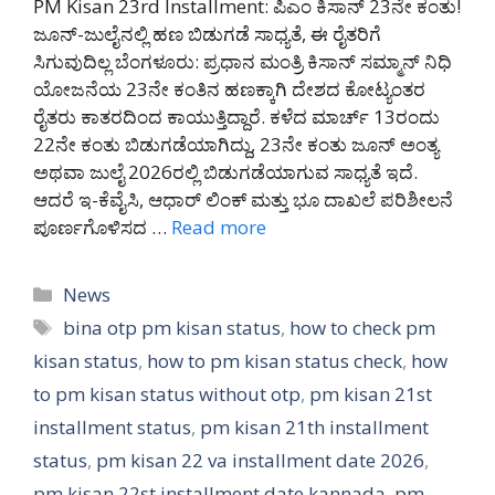
PM Kisan 23rd Installment: ಪಿಎಂ ಕಿಸಾನ್ 23ನೇ ಕಂತು!
ಜೂನ್-ಜುಲೈನಲ್ಲಿ ಹಣ ಬಿಡುಗಡೆ ಸಾಧ್ಯತೆ, ಈ ರೈತರಿಗೆ
ಸಿಗುವುದಿಲ್ಲ ಬೆಂಗಳೂರು: ಪ್ರಧಾನ ಮಂತ್ರಿ ಕಿಸಾನ್ ಸಮ್ಮಾನ್ ನಿಧಿ
ಯೋಜನೆಯ 23ನೇ ಕಂತಿನ ಹಣಕ್ಕಾಗಿ ದೇಶದ ಕೋಟ್ಯಂತರ
ರೈತರು ಕಾತರದಿಂದ ಕಾಯುತ್ತಿದ್ದಾರೆ. ಕಳೆದ ಮಾರ್ಚ್ 13ರಂದು
22ನೇ ಕಂತು ಬಿಡುಗಡೆಯಾಗಿದ್ದು, 23ನೇ ಕಂತು ಜೂನ್ ಅಂತ್ಯ
ಅಥವಾ ಜುಲೈ 2026ರಲ್ಲಿ ಬಿಡುಗಡೆಯಾಗುವ ಸಾಧ್ಯತೆ ಇದೆ.
ಆದರೆ ಇ-ಕೆವೈಸಿ, ಆಧಾರ್ ಲಿಂಕ್ ಮತ್ತು ಭೂ ದಾಖಲೆ ಪರಿಶೀಲನೆ
ಪೂರ್ಣಗೊಳಿಸದ …
Read more
Categories
News
Tags
bina otp pm kisan status
,
how to check pm
kisan status
,
how to pm kisan status check
,
how
to pm kisan status without otp
,
pm kisan 21st
installment status
,
pm kisan 21th installment
status
,
pm kisan 22 va installment date 2026
,
pm kisan 22st installment date kannada
,
pm