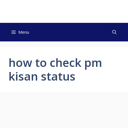
Skip
to
content
Menu
how to check pm
kisan status