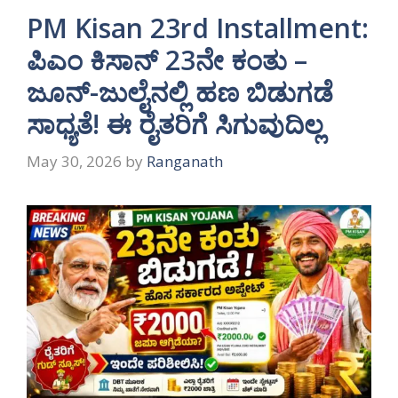
PM Kisan 23rd Installment:
ಪಿಎಂ ಕಿಸಾನ್ 23ನೇ ಕಂತು –
ಜೂನ್-ಜುಲೈನಲ್ಲಿ ಹಣ ಬಿಡುಗಡೆ
ಸಾಧ್ಯತೆ! ಈ ರೈತರಿಗೆ ಸಿಗುವುದಿಲ್ಲ
May 30, 2026
by
Ranganath