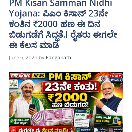
PM Kisan Samman Nidhi
Yojana: ಪಿಎಂ ಕಿಸಾನ್ 23ನೇ
ಕಂತಿನ ₹2000 ಹಣ ಈ ದಿನ
ಬಿಡುಗಡೆಗೆ ಸಿದ್ಧತೆ.! ರೈತರು ಈಗಲೇ
ಈ ಕೆಲಸ ಮಾಡಿ
June 6, 2026
by
Ranganath