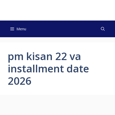
Skip
to
content
Menu
pm kisan 22 va
installment date
2026