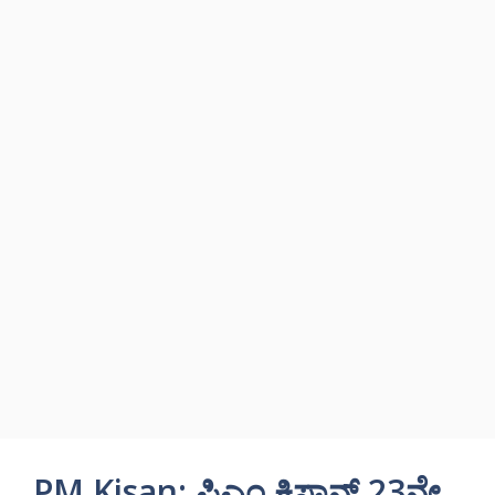
PM Kisan: ಪಿಎಂ ಕಿಸಾನ್ 23ನೇ