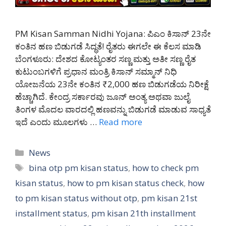
PM Kisan Samman Nidhi Yojana: ಪಿಎಂ ಕಿಸಾನ್ 23ನೇ
ಕಂತಿನ ಹಣ ಬಿಡುಗಡೆ ಸಿದ್ಧತೆ! ರೈತರು ಈಗಲೇ ಈ ಕೆಲಸ ಮಾಡಿ
ಬೆಂಗಳೂರು: ದೇಶದ ಕೋಟ್ಯಂತರ ಸಣ್ಣ ಮತ್ತು ಅತೀ ಸಣ್ಣ ರೈತ
ಕುಟುಂಬಗಳಿಗೆ ಪ್ರಧಾನ ಮಂತ್ರಿ ಕಿಸಾನ್ ಸಮ್ಮಾನ್ ನಿಧಿ
ಯೋಜನೆಯ 23ನೇ ಕಂತಿನ ₹2,000 ಹಣ ಬಿಡುಗಡೆಯ ನಿರೀಕ್ಷೆ
ಹೆಚ್ಚಾಗಿದೆ. ಕೇಂದ್ರ ಸರ್ಕಾರವು ಜೂನ್ ಅಂತ್ಯ ಅಥವಾ ಜುಲೈ
ತಿಂಗಳ ಮೊದಲ ವಾರದಲ್ಲಿ ಹಣವನ್ನು ಬಿಡುಗಡೆ ಮಾಡುವ ಸಾಧ್ಯತೆ
ಇದೆ ಎಂದು ಮೂಲಗಳು …
Read more
Categories
News
Tags
bina otp pm kisan status
,
how to check pm
kisan status
,
how to pm kisan status check
,
how
to pm kisan status without otp
,
pm kisan 21st
installment status
,
pm kisan 21th installment