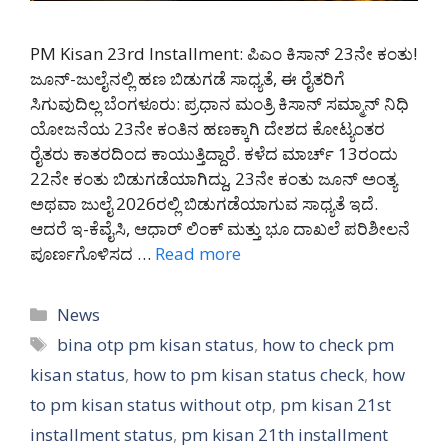
PM Kisan 23rd Installment: ಪಿಎಂ ಕಿಸಾನ್ 23ನೇ ಕಂತು!
ಜೂನ್-ಜುಲೈನಲ್ಲಿ ಹಣ ಬಿಡುಗಡೆ ಸಾಧ್ಯತೆ, ಈ ರೈತರಿಗೆ
ಸಿಗುವುದಿಲ್ಲ ಬೆಂಗಳೂರು: ಪ್ರಧಾನ ಮಂತ್ರಿ ಕಿಸಾನ್ ಸಮ್ಮಾನ್ ನಿಧಿ
ಯೋಜನೆಯ 23ನೇ ಕಂತಿನ ಹಣಕ್ಕಾಗಿ ದೇಶದ ಕೋಟ್ಯಂತರ
ರೈತರು ಕಾತರದಿಂದ ಕಾಯುತ್ತಿದ್ದಾರೆ. ಕಳೆದ ಮಾರ್ಚ್ 13ರಂದು
22ನೇ ಕಂತು ಬಿಡುಗಡೆಯಾಗಿದ್ದು, 23ನೇ ಕಂತು ಜೂನ್ ಅಂತ್ಯ
ಅಥವಾ ಜುಲೈ 2026ರಲ್ಲಿ ಬಿಡುಗಡೆಯಾಗುವ ಸಾಧ್ಯತೆ ಇದೆ.
ಆದರೆ ಇ-ಕೆವೈಸಿ, ಆಧಾರ್ ಲಿಂಕ್ ಮತ್ತು ಭೂ ದಾಖಲೆ ಪರಿಶೀಲನೆ
ಪೂರ್ಣಗೊಳಿಸದ …
Read more
Categories
News
Tags
bina otp pm kisan status
,
how to check pm
kisan status
,
how to pm kisan status check
,
how
to pm kisan status without otp
,
pm kisan 21st
installment status
,
pm kisan 21th installment