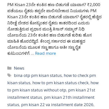
PM Kisan 23ನೇ ಕಂತಿನ ಹಣ ಬಿಡುಗಡೆ ಯಾವಾಗ? ₹2,000
ಪಡೆಯಲು ರೈತರು ತಪ್ಪದೇ ಪಾಲಿಸಬೇಕಾದ ನಿಯಮಗಳು PM
Kisan 23ನೇ ಕಂತಿನ ಹಣ ಬಿಡುಗಡೆ ಯಾವಾಗ? ರೈತರಲ್ಲಿ ಹೆಚ್ಚಿದ
ನಿರೀಕ್ಷೆ ದೇಶದ ಕೋಟ್ಯಂತರ ರೈತರು ಕಾತರದಿಂದ ಎದುರು
ನೋಡುತ್ತಿರುವ ಪ್ರಧಾನ ಮಂತ್ರಿ ಕಿಸಾನ್ ಸಮ್ಮಾನ್ ನಿಧಿ
ಯೋಜನೆಯ 23ನೇ ಕಂತಿನ ಹಣ ಬಿಡುಗಡೆ ಕುರಿತು ಹೊಸ
ಮಾಹಿತಿ ಹೊರಬಿದ್ದಿದೆ. ಕೇಂದ್ರ ಸರ್ಕಾರದ ಈ ಮಹತ್ವದ
ಯೋಜನೆಯ ಮೂಲಕ ಸಣ್ಣ ಹಾಗೂ ಅತೀ ಸಣ್ಣ ರೈತ
ಕುಟುಂಬಗಳಿಗೆ …
Read more
Categories
News
Tags
bina otp pm kisan status
,
how to check pm
kisan status
,
how to pm kisan status check
,
how
to pm kisan status without otp
,
pm kisan 21st
installment status
,
pm kisan 21th installment
status
,
pm kisan 22 va installment date 2026
,