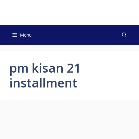
Skip
to
content
Menu
pm kisan 21
installment