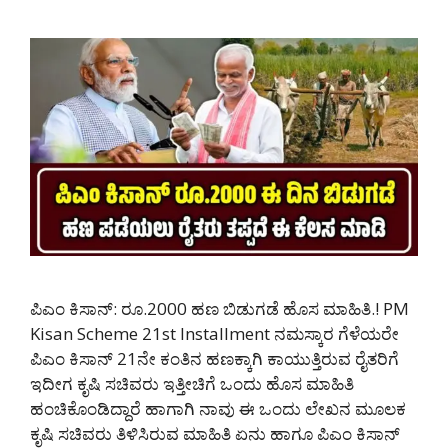
ಪಿಎಂ ಕಿಸಾನ್: ರೂ.2000 ಹಣ ಬಿಡುಗಡೆ ಹೊಸ ಮಾಹಿತಿ.! PM
Kisan Scheme 21st Installment ನಮಸ್ಕಾರ ಗೆಳೆಯರೇ
ಪಿಎಂ ಕಿಸಾನ್ 21ನೇ ಕಂತಿನ ಹಣಕ್ಕಾಗಿ ಕಾಯುತ್ತಿರುವ ರೈತರಿಗೆ
ಇದೀಗ ಕೃಷಿ ಸಚಿವರು ಇತ್ತೀಚಿಗೆ ಒಂದು ಹೊಸ ಮಾಹಿತಿ
ಹಂಚಿಕೊಂಡಿದ್ದಾರೆ ಹಾಗಾಗಿ ನಾವು ಈ ಒಂದು ಲೇಖನ ಮೂಲಕ
ಕೃಷಿ ಸಚಿವರು ತಿಳಿಸಿರುವ ಮಾಹಿತಿ ಏನು ಹಾಗೂ ಪಿಎಂ ಕಿಸಾನ್