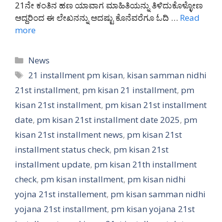
21ನೇ ಕಂತಿನ ಹಣ ಯಾವಾಗ ಮಾಹಿತಿಯನ್ನು ತಿಳಿದುಕೊಳ್ಳೋಣ
ಆದ್ದರಿಂದ ಈ ಲೇಖನನ್ನು ಆದಷ್ಟು ಕೊನೆವರೆಗೂ ಓದಿ …
Read
more
Categories
News
Tags
21 installment pm kisan
,
kisan samman nidhi
21st installment
,
pm kisan 21 installment
,
pm
kisan 21st installment
,
pm kisan 21st installment
date
,
pm kisan 21st installment date 2025
,
pm
kisan 21st installment news
,
pm kisan 21st
installment status check
,
pm kisan 21st
installment update
,
pm kisan 21th installment
check
,
pm kisan installment
,
pm kisan nidhi
yojna 21st installement
,
pm kisan samman nidhi
yojana 21st installment
,
pm kisan yojana 21st