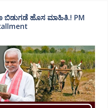
ಣ ಬಿಡುಗಡೆ ಹೊಸ ಮಾಹಿತಿ.! PM
tallment