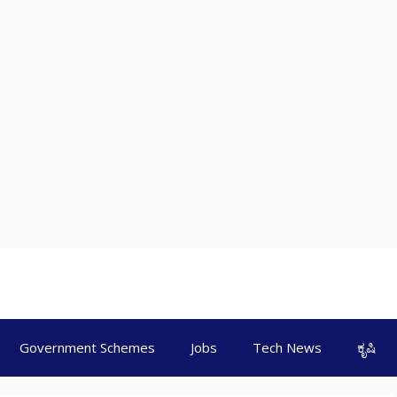
Government Schemes
Jobs
Tech News
ಕೃಷಿ