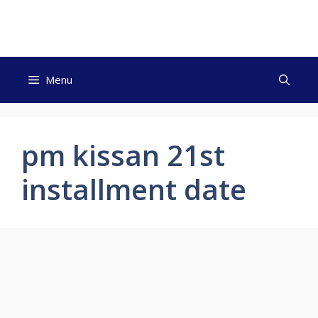
Skip
to
content
Menu
pm kissan 21st
installment date