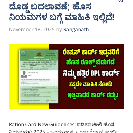
ದೊಡ್ಡ ಬದಲಾವಣೆ; ಹೊಸ
ನಿಯಮಗಳ ಬಗ್ಗೆ ಮಾಹಿತಿ ಇಲ್ಲಿದೆ!
November 18, 2025
by
Ranganath
Ration Card New Guidelines: ಪಡಿತರ ಚೀಟಿ ಹೊಸ
ನಿಯಮಗಳು 2025 – ಒಂದು ರಾಷ್ಟ್ರ ಒಂದು ರೇಷನ್ ಕಾರ್ಡ್,