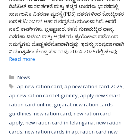
ಡಿಜಿಟಲ್ ಪಾರದರ್ಶಕತೆ ಮತ್ತು ಹೆಚ್ಚಿನ ಲಾಭಗಳು ಭಾರತದಲ್ಲಿ
ಸಾರ್ವಜನಿಕ ವಿತರಣಾ ವ್ಯವಸ್ಥೆ (PDS) ದಶಕಗಳಿಂದ ಕೋಟ್ಯಂತರ
ಬಡ ಕುಟುಂಬಗಳ ಆಹಾರ ಭದ್ರತೆಯ ಮೂಲವಾಗಿದೆ. ಆದರೆ
ನಕಲಿ ಕಾರ್ಡ್‌ಗಳು, ಭ್ರಷ್ಟಾಚಾರ, ಕಳಪೆ ಗುಣಮಟ್ಟದ ಧಾನ್ಯ,
ವಿತರಣಾ ವಿಳಂಬ ಮತ್ತು ಅನರ್ಹರು ಪ್ರಯೋಜನ ಪಡೆಯುವ
ಸಮಸ್ಯೆಗಳು ದೊಡ್ಡ ತಲೆನೋವಾಗಿದ್ದವು. ಇದನ್ನು ಸಂಪೂರ್ಣವಾಗಿ
ನಿಯಂತ್ರಿಸಲು ಕೇಂದ್ರ ಸರ್ಕಾರವು 2024-2025ರಲ್ಲಿ ಹಲವು …
Read more
Categories
News
Tags
ap new ration card
,
ap new ration card 2025
,
ap new ration card eligibility
,
apply new smart
ration card online
,
gujarat new ration cards
guidlines
,
new ration card
,
new ration card
apply
,
new ration card in telangana
,
new ration
cards
,
new ration cards in ap
,
ration card new