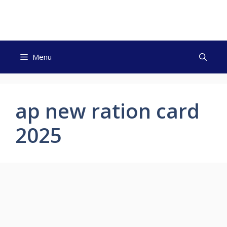
Skip
to
content
Menu
ap new ration card
2025