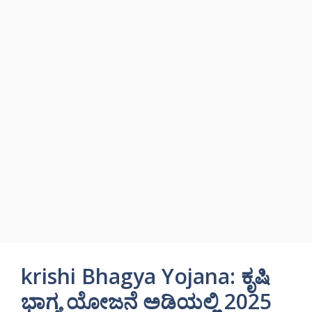
krishi Bhagya Yojana: ಕೃಷಿ
ಭಾಗ್ಯ ಯೋಜನೆ ಅಡಿಯಲ್ಲಿ 2025