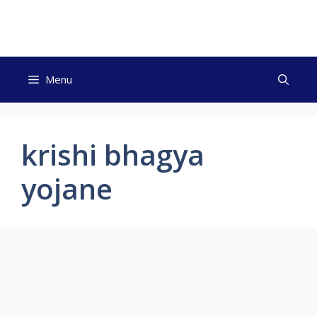
Skip
to
content
Menu
krishi bhagya
yojane