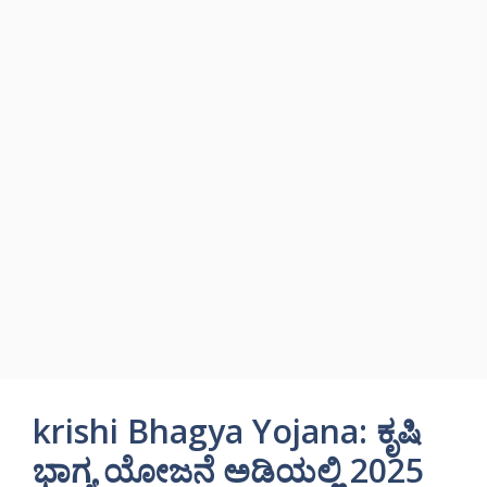
krishi Bhagya Yojana: ಕೃಷಿ
ಭಾಗ್ಯ ಯೋಜನೆ ಅಡಿಯಲ್ಲಿ 2025