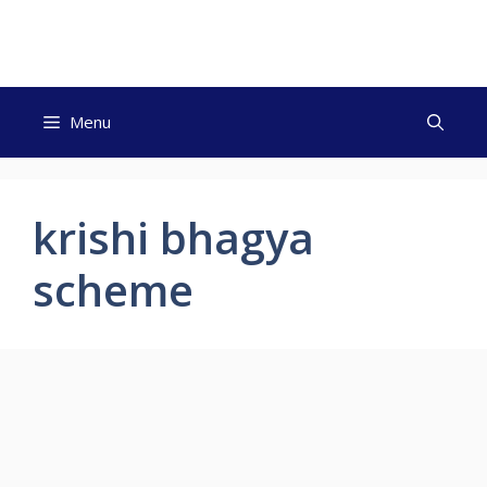
Skip
to
content
Menu
krishi bhagya
scheme