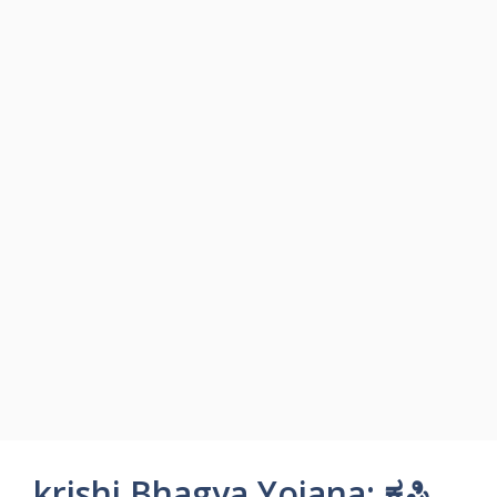
krishi Bhagya Yojana: ಕೃಷಿ