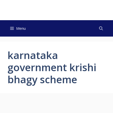
Skip
to
content
Menu
karnataka
government krishi
bhagy scheme