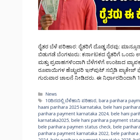
ರೈತರ ಬೆಳೆ ಪರಿಹಾರ: ರೈತರಿಗೆ ದೊಡ್ಡ ನೆರವು: ಮಾನ್ಸೂ
ಬಿಡುಗಡೆ ಬೆಂಗಳೂರು: ಕರ್ನಾಟಕದ ರೈತರಿಗೆ ಒಂದು ಉತ್ತಮ
ಮತ್ತು ಪ್ರವಾಹಗಳಿಂದಾಗಿ ಬೆಳೆಗಳಿಗೆ ಉಂಟಾದ ವ್ಯಾಪ
ರೂಪಾಯಿಗಳ ಹೆಚ್ಚುವರಿ ಇನ್‌ಪುಟ್ ಸಬ್ಸಿಡಿ ಪ್ಯಾಕೇಜ್ 
ಗುರುವಾರ ಚಾಲನೆ ನೀಡಿದರು. ಈ ನಿರ್ಧಾರದಿಂದಾಗಿ 1
Categories
News
Tags
10ದಿನದಲ್ಲಿ ಬೆಳೆಹಾನಿ ಪರಿಹಾರ
,
bara parihara paym
haani parihara 2025 karnataka
,
bele hani pariha
parihara payment karnataka 2024
,
bele hani par
karnataka2025
,
bele hani parihara payment stat
bele parihara paymen status check
,
bele pariha
parihara payment karnataka 2022
,
bele parihara
2024
,
bele parihara payment karnataka 2025
,
be