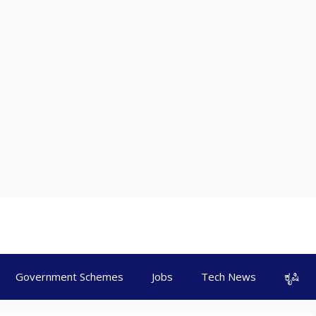
Government Schemes
Jobs
Tech News
ಕೃಷಿ