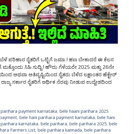
ಳೆ ಪರಿಹಾರ ರೈತರಿಗೆ ಒಟ್ಟಿಗೆ ಜಮಾ.! ಹಣ ಬೇಕಾದರೆ ಈ ಕೆಲಸ
 ಮತ್ತೊಂದು ಸಿಹಿ ಸುದ್ದಿ.! ಹೌದು ಗೆಳೆಯರೇ 2025 ಮತ್ತು 26ನೇ
ದ ಅಥವಾ ಅತಿವೃಷ್ಟಿಯಿಂದ ರೈತರು ಬೆಳೆದ ಲಕ್ಷಾಂತರ ಹೆಕ್ಟೇರ್
ತು ರಾಜ್ಯ ಸರ್ಕಾರ ರೈತರಿಗೆ ಆರ್ಥಿಕ ನೆರವು ನೀಡುವ ಉದ್ದೇಶದಿಂದ
 parihara payment karnataka
,
bele haani parihara 2025
a payment
,
bele hani parihara payment karnataka
,
bele hani
 parihara karnataka
,
bele parihara
,
bele parihara 2025
,
bele
ihara Farmers List
,
bele parihara kannada
,
bele parihara