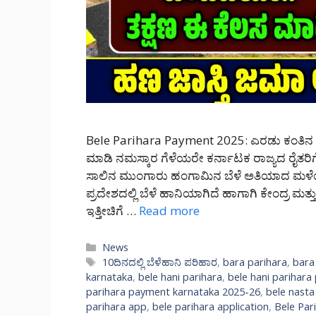
Bele Parihara Payment 2025: ಎರಡು ಕಂತಿನ ಬೆ
ಮಾಡಿ ನಮಸ್ಕಾರ ಗೆಳೆಯರೇ ಕರ್ನಾಟಕ ರಾಜ್ಯದ ರೈತರಿಗೆ
ಸಾಲಿನ ಮುಂಗಾರು ಹಂಗಾಮಿನ ಬೆಳೆ ಅತಿಯಾದ ಮಳೆಯಿಂ
ಪ್ರದೇಶದಲ್ಲಿ ಬೆಳೆ ಹಾನಿಯಾಗಿದೆ ಹಾಗಾಗಿ ಕೇಂದ್ರ ಮತ್
ಇತ್ತೀಚಿಗೆ …
Read more
Categories
News
Tags
10ದಿನದಲ್ಲಿ ಬೆಳೆಹಾನಿ ಪರಿಹಾರ
,
bara parihara
,
bara
karnataka
,
bele hani parihara
,
bele hani parihar
parihara payment karnataka 2025-26
,
bele nasta
parihara app
,
bele parihara application
,
Bele Par