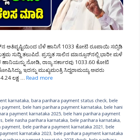
ನ್‌ನ ಅತಿವೃಷ್ಟಿಯಿಂದ ಬೆಳೆ ಹಾನಿಗೆ 1033 ಕೋಟಿ ರೂಪಾಯಿ ಸಬ್ಸಿಡಿ
 ಸುದ್ದಿ ತಲುಪಿದೆ. ಪ್ರಸ್ತುತ ಸಾಲಿನ ಮಾನ್ಸೂನ್‌ನಲ್ಲಿ ಭಾರೀ ಮಳೆ
ಕ ಹಾನಿಯನ್ನು ನೋಡಿ, ರಾಜ್ಯ ಸರ್ಕಾರವು 1033.60 ಕೋಟಿ
ಘೋಷಿಸಿದ್ದು, ಇದನ್ನು ಮುಖ್ಯಮಂತ್ರಿ ಸಿದ್ದರಾಮಯ್ಯ ಅವರು
4.24 ಲಕ್ಷ …
Read more
ent karnataka
,
bara parihara payment status check
,
bele
ra payment
,
bele hani parihara payment karnataka
,
bele hani
ihara payment karnataka 2025
,
bele hani parihara payment
us
,
bele nasha parihara karnataka
,
bele parihara karnataka
,
ra payment
,
bele parihara payment karnataka 2021
,
bele
 payment karnataka 2023
,
bele parihara payment karnataka
le parihara payment karnataka 2025 check
,
bele parihara