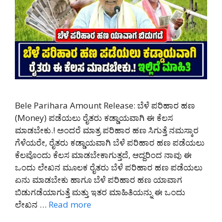
Bele Parihara Amount Release: ಬೆಳೆ ಪರಿಹಾರ ಹಣ
(Money) ಪಡೆಯಲು ರೈತರು ಕಡ್ಡಾಯವಾಗಿ ಈ ಕೆಲಸ
ಮಾಡಬೇಕು.! ಅಂದರೆ ಮಾತ್ರ ಪರಿಹಾರ ಹಣ ಸಿಗುತ್ತೆ ನಮಸ್ಕಾರ
ಗೆಳೆಯರೇ, ರೈತರು ಕಡ್ಡಾಯವಾಗಿ ಬೆಳೆ ಪರಿಹಾರ ಹಣ ಪಡೆಯಲು
ಕೆಲವೊಂದು ಕೆಲಸ ಮಾಡಬೇಕಾಗುತ್ತದೆ, ಆದ್ದರಿಂದ ನಾವು ಈ
ಒಂದು ಲೇಖನ ಮೂಲಕ ರೈತರು ಬೆಳೆ ಪರಿಹಾರ ಹಣ ಪಡೆಯಲು
ಏನು ಮಾಡಬೇಕು ಹಾಗೂ ಬೆಳೆ ಪರಿಹಾರ ಹಣ ಯಾವಾಗ
ಬಿಡುಗಡೆಯಾಗುತ್ತೆ ಮತ್ತು ಇತರ ಮಾಹಿತಿಯನ್ನು ಈ ಒಂದು
ಲೇಖನ …
Read more