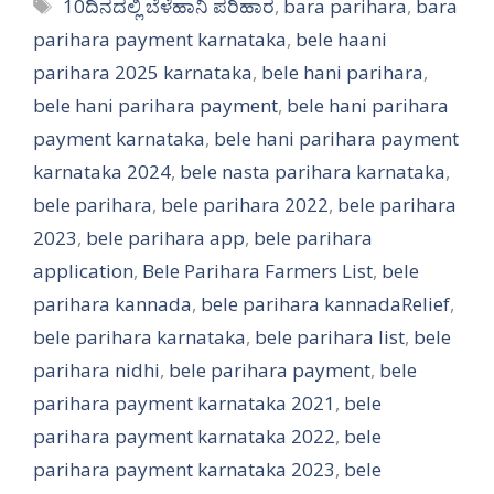
Tags
10ದಿನದಲ್ಲಿ ಬೆಳೆಹಾನಿ ಪರಿಹಾರ
,
bara parihara
,
bara
parihara payment karnataka
,
bele haani
parihara 2025 karnataka
,
bele hani parihara
,
bele hani parihara payment
,
bele hani parihara
payment karnataka
,
bele hani parihara payment
karnataka 2024
,
bele nasta parihara karnataka
,
bele parihara
,
bele parihara 2022
,
bele parihara
2023
,
bele parihara app
,
bele parihara
application
,
Bele Parihara Farmers List
,
bele
parihara kannada
,
bele parihara kannadaRelief
,
bele parihara karnataka
,
bele parihara list
,
bele
parihara nidhi
,
bele parihara payment
,
bele
parihara payment karnataka 2021
,
bele
parihara payment karnataka 2022
,
bele
parihara payment karnataka 2023
,
bele