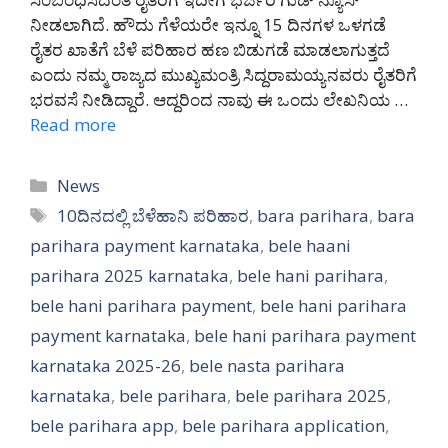
ನೀಡಲಾಗಿದೆ. ಹೌದು ಗೆಳೆಯರೇ ಇನ್ನೂ 15 ದಿನಗಳ ಒಳಗಡೆ
ರೈತರ ಖಾತೆಗೆ ಬೆಳೆ ಪರಿಹಾರ ಹಣ ಬಿಡುಗಡೆ ಮಾಡಲಾಗುತ್ತದೆ
ಎಂದು ನಮ್ಮ ರಾಜ್ಯದ ಮುಖ್ಯಮಂತ್ರಿ ಸಿದ್ದರಾಮಯ್ಯನವರು ರೈತರಿಗೆ
ಭರವಸೆ ನೀಡಿದ್ದಾರೆ. ಆದ್ದರಿಂದ ನಾವು ಈ ಒಂದು ಲೇಖನಿಯ …
Read more
Categories
News
Tags
10ದಿನದಲ್ಲಿ ಬೆಳೆಹಾನಿ ಪರಿಹಾರ
,
bara parihara
,
bara
parihara payment karnataka
,
bele haani
parihara 2025 karnataka
,
bele hani parihara
,
bele hani parihara payment
,
bele hani parihara
payment karnataka
,
bele hani parihara payment
karnataka 2025-26
,
bele nasta parihara
karnataka
,
bele parihara
,
bele parihara 2025
,
bele parihara app
,
bele parihara application
,