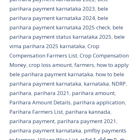
parihara payment karnataka 2023
,
bele
parihara payment karnataka 2024
,
bele
parihara payment karnataka 2025 check
,
bele
parihara payment status karnataka 2025
,
bele
vima parihara 2025 karnataka
,
Crop
Compensation Farmers List
,
Crop Compensation
Money
,
crop loss amount
,
farmers
,
how to apply
bele parihara payment karnataka
,
how to bele
parihara payment karnataka
,
karnataka
,
NDRP
,
parihara
,
parihara 2021
,
parihara amount
,
Parihara Amount Details
,
parihara application
,
Parihara Farmers List
,
parihara kannada
,
parihara payment
,
parihara payment 2021
,
parihara payment karnataka
,
pmfby payments
to farmers
,
Village Wise List
,
ಅತಿವೃಷ್ಟಿ ಬೆಳೆ ಹಾನಿ
,
ಈ