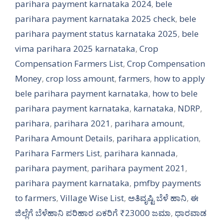
parihara payment karnataka 2024
,
bele
parihara payment karnataka 2025 check
,
bele
parihara payment status karnataka 2025
,
bele
vima parihara 2025 karnataka
,
Crop
Compensation Farmers List
,
Crop Compensation
Money
,
crop loss amount
,
farmers
,
how to apply
bele parihara payment karnataka
,
how to bele
parihara payment karnataka
,
karnataka
,
NDRP
,
parihara
,
parihara 2021
,
parihara amount
,
Parihara Amount Details
,
parihara application
,
Parihara Farmers List
,
parihara kannada
,
parihara payment
,
parihara payment 2021
,
parihara payment karnataka
,
pmfby payments
to farmers
,
Village Wise List
,
ಅತಿವೃಷ್ಟಿ ಬೆಳೆ ಹಾನಿ
,
ಈ
ಜಿಲ್ಲೆಗೆ ಬೆಳೆಹಾನಿ ಪರಿಹಾರ ಏಕರಿಗೆ ₹23000 ಜಮಾ
,
ಧಾರವಾಡ