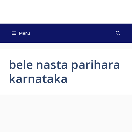
Skip
to
content
Menu
bele nasta parihara
karnataka