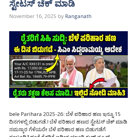
ಸ್ಟೇಟಸ್ ಚೆಕ್ ಮಾಡಿ
November 16, 2025
by
Ranganath
bele Parihara 2025-26: ಬೆಳೆ ಪರಿಹಾರ ಹಣ ಇನ್ನೂ 15
ದಿನಗಳಲ್ಲಿ ಬಿಡುಗಡೆ.! ಬೆಳೆ ಪರಿಹಾರ ಹಣದ ಸ್ಟೇಟಸ್ ಚೆಕ್ ಮಾಡಿ
ನಮಸ್ಕಾರ ಗೆಳೆಯರೇ ಬೆಳೆ ಪರಿಹಾರ ಹಣ ಬಿಡುಗಡೆಗೆ
ಸಂಬಂಧಿಸಿದಂತೆ ರೈತರಿಗೆ ಇದೀಗ ಭರ್ಜರಿ ಗುಡ್ ನ್ಯೂಸ್