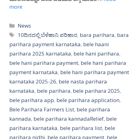
more
Categories
News
Tags
10ದಿನದಲ್ಲಿ ಬೆಳೆಹಾನಿ ಪರಿಹಾರ
,
bara parihara
,
bara
parihara payment karnataka
,
bele haani
parihara 2025 karnataka
,
bele hani parihara
,
bele hani parihara payment
,
bele hani parihara
payment karnataka
,
bele hani parihara payment
karnataka 2025-26
,
bele nasta parihara
karnataka
,
bele parihara
,
bele parihara 2025
,
bele parihara app
,
bele parihara application
,
Bele Parihara Farmers List
,
bele parihara
kannada
,
bele parihara kannadaRelief
,
bele
parihara karnataka
,
bele parihara list
,
bele
parihara nidhi
,
bele parihara payment
,
bele