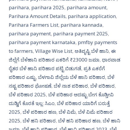
parihara
,
parihara 2025
,
parihara amount
,
Parihara Amount Details
,
parihara application
,
Parihara Farmers List
,
parihara kannada
,
parihara payment
,
parihara payment 2025
,
parihara payment karnataka
,
pmfby payments
to farmers
,
Village Wise List
,
ಅತಿವೃಷ್ಟಿ ಬೆಳೆ ಹಾನಿ
,
ಈ
ಜಿಲ್ಲೆಗೆ ಬೆಳೆಹಾನಿ ಪರಿಹಾರ ಏಕರಿಗೆ ₹23000 ಜಮಾ
,
ಧಾರವಾಡ
ರೈತರ ಬೆಳೆ ಹಾನಿ ಪರಿಹಾರ ಪಟ್ಟಿ ಬಿಡುಗಡೆ
,
ಪ್ರತಿ ಎಕರೆಗೆ
ಪರಿಹಾರ ಎಷ್ಟು
,
ಬೆಳಗಾವಿ ಜಿಲ್ಲೆಯ ಬೆಳೆ ಹಾನಿ ಪರಿಹಾರ
,
ಬೆಳೆ
ನಷ್ಟ ಪರಿಹಾರ ಘೋಷಣೆ
,
ಬೆಳೆ ನಾಶ ಪರಿಹಾರ
,
ಬೆಳೆ ಪರಿಹಾರ
,
ಬೆಳೆ ಪರಿಹಾರ 2025
,
ಬೆಳೆ ಪರಿಹಾರ ಆದಷ್ಟು ಬೇಗ ಕೊಡ್ತೀವಿ
ದುಡ್ಡಿಗೆ ಕೊರತೆ ಇಲ್ಲ: ಸಿಎಂ
,
ಬೆಳೆ ಪರಿಹಾರ ಯಾರಿಗೆ ಬರುತ್ತೆ
2025
,
ಬೆಳೆ ಪರಿಹಾರ ಹಣ
,
ಬೆಳೆ ವಿಮೆ
,
ಬೆಳೆ ವಿಮೆ ಪರಿಹಾರ
2025
,
ಬೆಳೆ ಹನಿ ಪರಿಹಾರ
,
ಬೆಳೆ ಹನಿ ಪರಿಹಾರ ಹಣ
,
ಬೆಳೆ ಹಾನಿ
ಜಮಾ
,
ಬೆಳೆ ಹಾನಿ ಪರಿಹಾರ
,
ಬೆಳೆ ಹಾನಿ ಪರಿಹಾರ 2023
,
ಬೆಳೆ