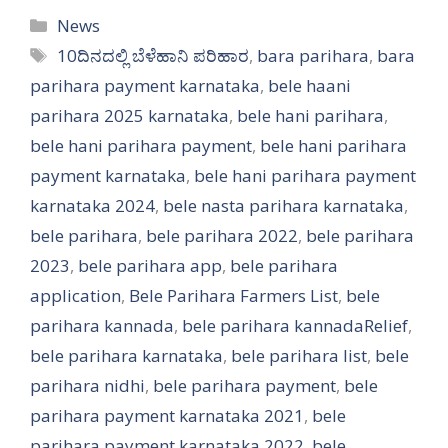
Categories
News
Tags
10ದಿನದಲ್ಲಿ ಬೆಳೆಹಾನಿ ಪರಿಹಾರ
,
bara parihara
,
bara
parihara payment karnataka
,
bele haani
parihara 2025 karnataka
,
bele hani parihara
,
bele hani parihara payment
,
bele hani parihara
payment karnataka
,
bele hani parihara payment
karnataka 2024
,
bele nasta parihara karnataka
,
bele parihara
,
bele parihara 2022
,
bele parihara
2023
,
bele parihara app
,
bele parihara
application
,
Bele Parihara Farmers List
,
bele
parihara kannada
,
bele parihara kannadaRelief
,
bele parihara karnataka
,
bele parihara list
,
bele
parihara nidhi
,
bele parihara payment
,
bele
parihara payment karnataka 2021
,
bele
parihara payment karnataka 2022
,
bele