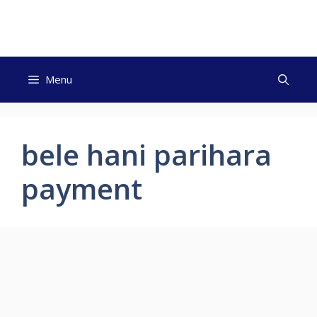
Skip
to
content
Menu
bele hani parihara
payment