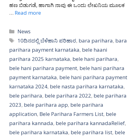
ಹಣ ಬಿಡುಗಡೆ, ಹಾಗಾಗಿ ನಾವು ಈ ಒಂದು ಲೇಖನಿಯ ಮೂಲಕ
…
Read more
Categories
News
Tags
10ದಿನದಲ್ಲಿ ಬೆಳೆಹಾನಿ ಪರಿಹಾರ
,
bara parihara
,
bara
parihara payment karnataka
,
bele haani
parihara 2025 karnataka
,
bele hani parihara
,
bele hani parihara payment
,
bele hani parihara
payment karnataka
,
bele hani parihara payment
karnataka 2024
,
bele nasta parihara karnataka
,
bele parihara
,
bele parihara 2022
,
bele parihara
2023
,
bele parihara app
,
bele parihara
application
,
Bele Parihara Farmers List
,
bele
parihara kannada
,
bele parihara kannadaRelief
,
bele parihara karnataka
,
bele parihara list
,
bele