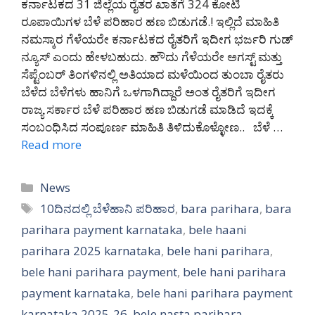
ಕರ್ನಾಟಕದ 31 ಜಿಲ್ಲೆಯ ರೈತರ ಖಾತೆಗೆ 324 ಕೋಟಿ
ರೂಪಾಯಿಗಳ ಬೆಳೆ ಪರಿಹಾರ ಹಣ ಬಿಡುಗಡೆ.! ಇಲ್ಲಿದೆ ಮಾಹಿತಿ
ನಮಸ್ಕಾರ ಗೆಳೆಯರೇ ಕರ್ನಾಟಕದ ರೈತರಿಗೆ ಇದೀಗ ಭರ್ಜರಿ ಗುಡ್
ನ್ಯೂಸ್ ಎಂದು ಹೇಳಬಹುದು. ಹೌದು ಗೆಳೆಯರೇ ಅಗಸ್ಟ್ ಮತ್ತು
ಸೆಪ್ಟೆಂಬರ್ ತಿಂಗಳಿನಲ್ಲಿ ಅತಿಯಾದ ಮಳೆಯಿಂದ ತುಂಬಾ ರೈತರು
ಬೆಳೆದ ಬೆಳೆಗಳು ಹಾನಿಗೆ ಒಳಗಾಗಿದ್ದಾರೆ ಅಂತ ರೈತರಿಗೆ ಇದೀಗ
ರಾಜ್ಯ ಸರ್ಕಾರ ಬೆಳೆ ಪರಿಹಾರ ಹಣ ಬಿಡುಗಡೆ ಮಾಡಿದೆ ಇದಕ್ಕೆ
ಸಂಬಂಧಿಸಿದ ಸಂಪೂರ್ಣ ಮಾಹಿತಿ ತಿಳಿದುಕೊಳ್ಳೋಣ.. ಬೆಳೆ …
Read more
Categories
News
Tags
10ದಿನದಲ್ಲಿ ಬೆಳೆಹಾನಿ ಪರಿಹಾರ
,
bara parihara
,
bara
parihara payment karnataka
,
bele haani
parihara 2025 karnataka
,
bele hani parihara
,
bele hani parihara payment
,
bele hani parihara
payment karnataka
,
bele hani parihara payment
karnataka 2025-26
,
bele nasta parihara