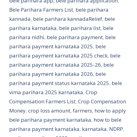
bele parihara app
,
bele parihara application
,
Bele Parihara Farmers List
,
bele parihara
kannada
,
bele parihara kannadaRelief
,
bele
parihara karnataka
,
bele parihara list
,
bele
parihara nidhi
,
bele parihara payment
,
bele
parihara payment karnataka 2025
,
bele
parihara payment karnataka 2025 check
,
bele
parihara payment karnataka 2025-26
,
bele
parihara payment karnataka 2026
,
bele
parihara payment status karnataka 2025
,
bele
vima parihara 2025 karnataka
,
Crop
Compensation Farmers List
,
Crop Compensation
Money
,
crop loss amount
,
farmers
,
how to apply
bele parihara payment karnataka
,
how to bele
parihara payment karnataka
,
karnataka
,
NDRP
,