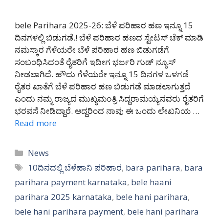
bele Parihara 2025-26: ಬೆಳೆ ಪರಿಹಾರ ಹಣ ಇನ್ನೂ 15
ದಿನಗಳಲ್ಲಿ ಬಿಡುಗಡೆ.! ಬೆಳೆ ಪರಿಹಾರ ಹಣದ ಸ್ಟೇಟಸ್ ಚೆಕ್ ಮಾಡಿ
ನಮಸ್ಕಾರ ಗೆಳೆಯರೇ ಬೆಳೆ ಪರಿಹಾರ ಹಣ ಬಿಡುಗಡೆಗೆ
ಸಂಬಂಧಿಸಿದಂತೆ ರೈತರಿಗೆ ಇದೀಗ ಭರ್ಜರಿ ಗುಡ್ ನ್ಯೂಸ್
ನೀಡಲಾಗಿದೆ. ಹೌದು ಗೆಳೆಯರೇ ಇನ್ನೂ 15 ದಿನಗಳ ಒಳಗಡೆ
ರೈತರ ಖಾತೆಗೆ ಬೆಳೆ ಪರಿಹಾರ ಹಣ ಬಿಡುಗಡೆ ಮಾಡಲಾಗುತ್ತದೆ
ಎಂದು ನಮ್ಮ ರಾಜ್ಯದ ಮುಖ್ಯಮಂತ್ರಿ ಸಿದ್ದರಾಮಯ್ಯನವರು ರೈತರಿಗೆ
ಭರವಸೆ ನೀಡಿದ್ದಾರೆ. ಆದ್ದರಿಂದ ನಾವು ಈ ಒಂದು ಲೇಖನಿಯ …
Read more
Categories
News
Tags
10ದಿನದಲ್ಲಿ ಬೆಳೆಹಾನಿ ಪರಿಹಾರ
,
bara parihara
,
bara
parihara payment karnataka
,
bele haani
parihara 2025 karnataka
,
bele hani parihara
,
bele hani parihara payment
,
bele hani parihara