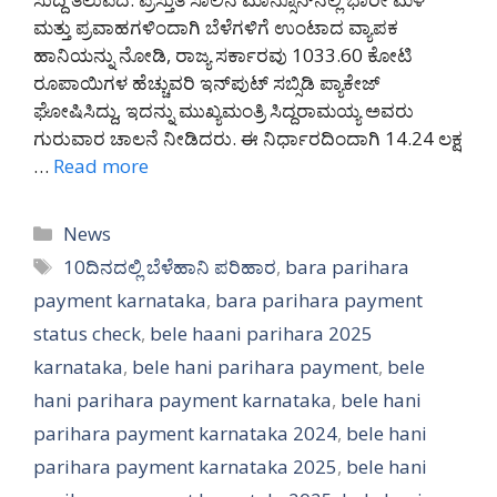
ಮತ್ತು ಪ್ರವಾಹಗಳಿಂದಾಗಿ ಬೆಳೆಗಳಿಗೆ ಉಂಟಾದ ವ್ಯಾಪಕ
ಹಾನಿಯನ್ನು ನೋಡಿ, ರಾಜ್ಯ ಸರ್ಕಾರವು 1033.60 ಕೋಟಿ
ರೂಪಾಯಿಗಳ ಹೆಚ್ಚುವರಿ ಇನ್‌ಪುಟ್ ಸಬ್ಸಿಡಿ ಪ್ಯಾಕೇಜ್
ಘೋಷಿಸಿದ್ದು, ಇದನ್ನು ಮುಖ್ಯಮಂತ್ರಿ ಸಿದ್ದರಾಮಯ್ಯ ಅವರು
ಗುರುವಾರ ಚಾಲನೆ ನೀಡಿದರು. ಈ ನಿರ್ಧಾರದಿಂದಾಗಿ 14.24 ಲಕ್ಷ
…
Read more
Categories
News
Tags
10ದಿನದಲ್ಲಿ ಬೆಳೆಹಾನಿ ಪರಿಹಾರ
,
bara parihara
payment karnataka
,
bara parihara payment
status check
,
bele haani parihara 2025
karnataka
,
bele hani parihara payment
,
bele
hani parihara payment karnataka
,
bele hani
parihara payment karnataka 2024
,
bele hani
parihara payment karnataka 2025
,
bele hani