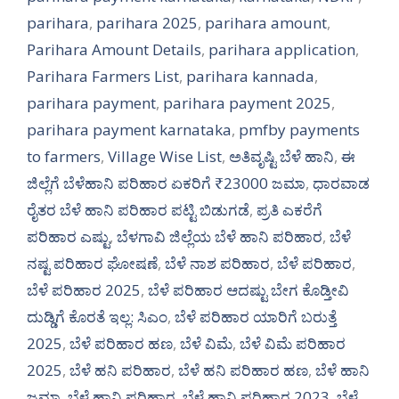
parihara
,
parihara 2025
,
parihara amount
,
Parihara Amount Details
,
parihara application
,
Parihara Farmers List
,
parihara kannada
,
parihara payment
,
parihara payment 2025
,
parihara payment karnataka
,
pmfby payments
to farmers
,
Village Wise List
,
ಅತಿವೃಷ್ಟಿ ಬೆಳೆ ಹಾನಿ
,
ಈ
ಜಿಲ್ಲೆಗೆ ಬೆಳೆಹಾನಿ ಪರಿಹಾರ ಏಕರಿಗೆ ₹23000 ಜಮಾ
,
ಧಾರವಾಡ
ರೈತರ ಬೆಳೆ ಹಾನಿ ಪರಿಹಾರ ಪಟ್ಟಿ ಬಿಡುಗಡೆ
,
ಪ್ರತಿ ಎಕರೆಗೆ
ಪರಿಹಾರ ಎಷ್ಟು
,
ಬೆಳಗಾವಿ ಜಿಲ್ಲೆಯ ಬೆಳೆ ಹಾನಿ ಪರಿಹಾರ
,
ಬೆಳೆ
ನಷ್ಟ ಪರಿಹಾರ ಘೋಷಣೆ
,
ಬೆಳೆ ನಾಶ ಪರಿಹಾರ
,
ಬೆಳೆ ಪರಿಹಾರ
,
ಬೆಳೆ ಪರಿಹಾರ 2025
,
ಬೆಳೆ ಪರಿಹಾರ ಆದಷ್ಟು ಬೇಗ ಕೊಡ್ತೀವಿ
ದುಡ್ಡಿಗೆ ಕೊರತೆ ಇಲ್ಲ: ಸಿಎಂ
,
ಬೆಳೆ ಪರಿಹಾರ ಯಾರಿಗೆ ಬರುತ್ತೆ
2025
,
ಬೆಳೆ ಪರಿಹಾರ ಹಣ
,
ಬೆಳೆ ವಿಮೆ
,
ಬೆಳೆ ವಿಮೆ ಪರಿಹಾರ
2025
,
ಬೆಳೆ ಹನಿ ಪರಿಹಾರ
,
ಬೆಳೆ ಹನಿ ಪರಿಹಾರ ಹಣ
,
ಬೆಳೆ ಹಾನಿ
ಜಮಾ
,
ಬೆಳೆ ಹಾನಿ ಪರಿಹಾರ
,
ಬೆಳೆ ಹಾನಿ ಪರಿಹಾರ 2023
,
ಬೆಳೆ