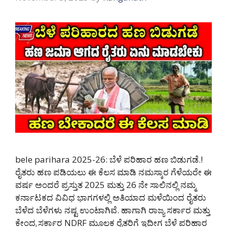
bele parihara 2025-26: ಬೆಳೆ ಪರಿಹಾರ ಹಣ ಬಿಡುಗಡೆ.!
ರೈತರು ಹಣ ಪಡಿಯಲು ಈ ಕೆಲಸ ಮಾಡಿ ನಮಸ್ಕಾರ ಗೆಳೆಯರೇ ಈ
ವರ್ಷ ಅಂದರೆ ಪ್ರಸ್ತುತ 2025 ಮತ್ತು 26 ನೇ ಸಾಲಿನಲ್ಲಿ ನಮ್ಮ
ಕರ್ನಾಟಕದ ವಿವಿಧ ಭಾಗಗಳಲ್ಲಿ ಅತಿಯಾದ ಮಳೆಯಿಂದ ರೈತರು
ಬೆಳೆದ ಬೆಳೆಗಳು ನಷ್ಟ ಉಂಟಾಗಿವೆ. ಹಾಗಾಗಿ ರಾಜ್ಯ ಸರ್ಕಾರ ಮತ್ತು
ಕೇಂದ್ರ ಸರ್ಕಾರ NDRF ಮೂಲಕ ರೈತರಿಗೆ ಇದೀಗ ಬೆಳೆ ಪರಿಹಾರ