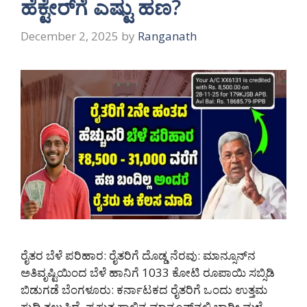
ಹೆಕ್ಟೇರ್‌ಗೆ ಎಷ್ಟು ಹಣ?
December 2, 2025
by
Ranganath
ರೈತರ ಬೆಳೆ ಪರಿಹಾರ: ರೈತರಿಗೆ ದೊಡ್ಡ ನೆರವು: ಮಾನ್ಸೂನ್‌ನ
ಅತಿವೃಷ್ಟಿಯಿಂದ ಬೆಳೆ ಹಾನಿಗೆ 1033 ಕೋಟಿ ರೂಪಾಯಿ ಸಬ್ಸಿಡಿ
ಬಿಡುಗಡೆ ಬೆಂಗಳೂರು: ಕರ್ನಾಟಕದ ರೈತರಿಗೆ ಒಂದು ಉತ್ತಮ
ಸುದ್ದಿ ತಲುಪಿದೆ. ಪ್ರಸ್ತುತ ಸಾಲಿನ ಮಾನ್ಸೂನ್‌ನಲ್ಲಿ ಭಾರೀ ಮಳೆ