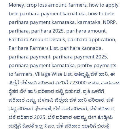
Money
,
crop loss amount
,
farmers
,
how to apply
bele parihara payment karnataka
,
how to bele
parihara payment karnataka
,
karnataka
,
NDRP
,
parihara
,
parihara 2025
,
parihara amount
,
Parihara Amount Details
,
parihara application
,
Parihara Farmers List
,
parihara kannada
,
parihara payment
,
parihara payment 2025
,
parihara payment karnataka
,
pmfby payments
to farmers
,
Village Wise List
,
ಅತಿವೃಷ್ಟಿ ಬೆಳೆ ಹಾನಿ
,
ಈ
ಜಿಲ್ಲೆಗೆ ಬೆಳೆಹಾನಿ ಪರಿಹಾರ ಏಕರಿಗೆ ₹23000 ಜಮಾ
,
ಧಾರವಾಡ
ರೈತರ ಬೆಳೆ ಹಾನಿ ಪರಿಹಾರ ಪಟ್ಟಿ ಬಿಡುಗಡೆ
,
ಪ್ರತಿ ಎಕರೆಗೆ
ಪರಿಹಾರ ಎಷ್ಟು
,
ಬೆಳಗಾವಿ ಜಿಲ್ಲೆಯ ಬೆಳೆ ಹಾನಿ ಪರಿಹಾರ
,
ಬೆಳೆ
ನಷ್ಟ ಪರಿಹಾರ ಘೋಷಣೆ
,
ಬೆಳೆ ನಾಶ ಪರಿಹಾರ
,
ಬೆಳೆ ಪರಿಹಾರ
,
ಬೆಳೆ ಪರಿಹಾರ 2025
,
ಬೆಳೆ ಪರಿಹಾರ ಆದಷ್ಟು ಬೇಗ ಕೊಡ್ತೀವಿ
ದುಡ್ಡಿಗೆ ಕೊರತೆ ಇಲ್ಲ: ಸಿಎಂ
,
ಬೆಳೆ ಪರಿಹಾರ ಯಾರಿಗೆ ಬರುತ್ತೆ