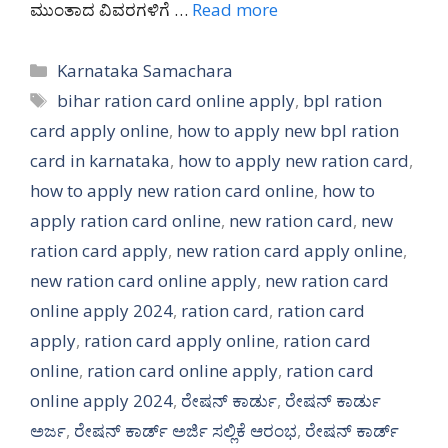
ಮುಂತಾದ ವಿವರಗಳಿಗೆ …
Read more
Categories
Karnataka Samachara
Tags
bihar ration card online apply
,
bpl ration
card apply online
,
how to apply new bpl ration
card in karnataka
,
how to apply new ration card
,
how to apply new ration card online
,
how to
apply ration card online
,
new ration card
,
new
ration card apply
,
new ration card apply online
,
new ration card online apply
,
new ration card
online apply 2024
,
ration card
,
ration card
apply
,
ration card apply online
,
ration card
online
,
ration card online apply
,
ration card
online apply 2024
,
ರೇಷನ್ ಕಾರ್ಡು
,
ರೇಷನ್ ಕಾರ್ಡು
ಅರ್ಜ
,
ರೇಷನ್ ಕಾರ್ಡ್ ಅರ್ಜಿ ಸಲ್ಲಿಕೆ ಆರಂಭ
,
ರೇಷನ್ ಕಾರ್ಡ್