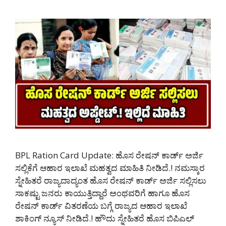
BPL Ration Card Update: ಹೊಸ ರೇಷನ್ ಕಾರ್ಡ್ ಅರ್ಜಿ
ಸಲ್ಲಿಕೆಗೆ ಆಹಾರ ಇಲಾಖೆ ಮಹತ್ವದ ಮಾಹಿತಿ ನೀಡಿದೆ.! ನಮಸ್ಕಾರ
ಸ್ನೇಹಿತರೆ ರಾಜ್ಯದಾದ್ಯಂತ ಹೊಸ ರೇಷನ್ ಕಾರ್ಡ್ ಅರ್ಜಿ ಸಲ್ಲಿಸಲು
ಸಾಕಷ್ಟು ಜನರು ಕಾಯುತ್ತಿದ್ದಾರೆ ಅಂಥವರಿಗೆ ಹಾಗೂ ಹೊಸ
ರೇಷನ್ ಕಾರ್ಡ್ ವಿತರಣೆಯ ಬಗ್ಗೆ ರಾಜ್ಯದ ಆಹಾರ ಇಲಾಖೆ
ಶಾಕಿಂಗ್ ನ್ಯೂಸ್ ನೀಡಿದೆ.! ಹೌದು ಸ್ನೇಹಿತರೆ ಹೊಸ ಬಿಪಿಎಲ್