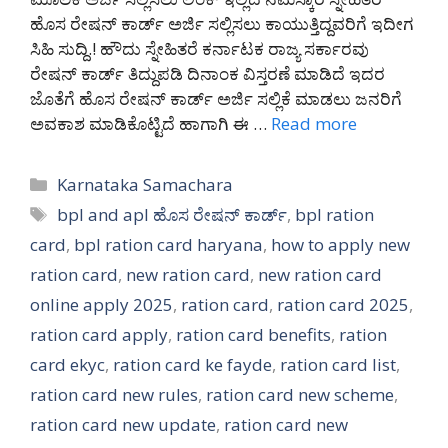
ಹೊಸ ರೇಷನ್ ಕಾರ್ಡ್ ಅರ್ಜಿ ಸಲ್ಲಿಸಲು ಕಾಯುತ್ತಿದ್ದವರಿಗೆ ಇದೀಗ
ಸಿಹಿ ಸುದ್ದಿ.! ಹೌದು ಸ್ನೇಹಿತರೆ ಕರ್ನಾಟಕ ರಾಜ್ಯ ಸರ್ಕಾರವು
ರೇಷನ್ ಕಾರ್ಡ್ ತಿದ್ದುಪಡಿ ದಿನಾಂಕ ವಿಸ್ತರಣೆ ಮಾಡಿದೆ ಇದರ
ಜೊತೆಗೆ ಹೊಸ ರೇಷನ್ ಕಾರ್ಡ್ ಅರ್ಜಿ ಸಲ್ಲಿಕೆ ಮಾಡಲು ಜನರಿಗೆ
ಅವಕಾಶ ಮಾಡಿಕೊಟ್ಟಿದೆ ಹಾಗಾಗಿ ಈ …
Read more
Categories
Karnataka Samachara
Tags
bpl and apl ಹೊಸ ರೇಷನ್ ಕಾರ್ಡ್
,
bpl ration
card
,
bpl ration card haryana
,
how to apply new
ration card
,
new ration card
,
new ration card
online apply 2025
,
ration card
,
ration card 2025
,
ration card apply
,
ration card benefits
,
ration
card ekyc
,
ration card ke fayde
,
ration card list
,
ration card new rules
,
ration card new scheme
,
ration card new update
,
ration card new