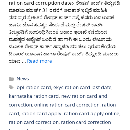
ration card corruption date:- ರೇಷನ್ ಕಾರ್ಡ್ ತಿದ್ದುಪಡಿ
ಮಾಡಲು ಮಾರ್ಚ್ 31 ರವರೆಗೆ ಅವಕಾಶ ಇಲ್ಲಿದೆ ಮಾಹಿತಿ
ನಮಸ್ಕಾರ ಸ್ನೇಹಿತರೆ ರೇಷನ್ ಕಾರ್ಡ್ ನಲ್ಲಿ ಹೆಸರು ಬದಲಾವಣೆ
ಹಾಗೂ ಹೊಸ ಸದಸ್ಯರ ಸೇರ್ಪಡೆ ಮತ್ತು ರೇಷನ್ ಕಾರ್ಡ್
ತಿದ್ದುಪಡಿಗೆ ಸಂಬಂಧಿಸಿದಂತೆ ಆಹಾರ ಇಲಾಖೆ ಕಡೆಯಿಂದ
ಮಹತ್ವದ ಅಪ್ಡೇಟ್ ಬಂದಿದೆ ಹಾಗಾಗಿ ಈ ಒಂದು ಲೇಖನಯ
ಮೂಲಕ ರೇಷನ್ ಕಾರ್ಡ್ ತಿದ್ದುಪಡಿ ಮಾಡಲು ಇರುವ ಕೊನೆಯ
ದಿನಾಂಕ ಯಾವಾಗ ಹಾಗೂ ರೇಷನ್ ಕಾರ್ಡ್ ತಿದ್ದುಪಡಿ ಮಾಡಲು
ಯಾವ …
Read more
Categories
News
Tags
bpl ration card
,
ekyc ration card last date
,
karnataka ration card
,
new ration card and
correction
,
online ration card correction
,
ration
card
,
ration card apply
,
ration card apply online
,
ration card correction
,
ration card correction