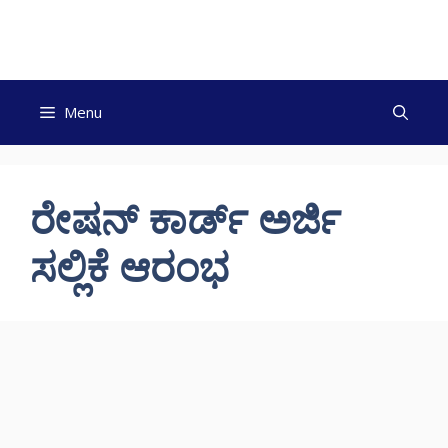
Skip
to
content
Menu
ರೇಷನ್ ಕಾರ್ಡ್ ಅರ್ಜಿ
ಸಲ್ಲಿಕೆ ಆರಂಭ