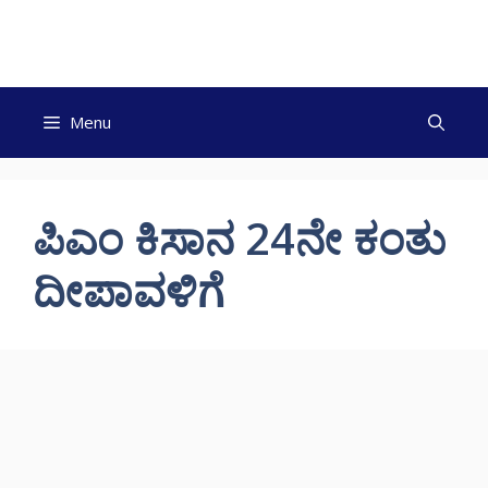
Skip
to
content
Menu
ಪಿಎಂ ಕಿಸಾನ 24ನೇ ಕಂತು
ದೀಪಾವಳಿಗೆ