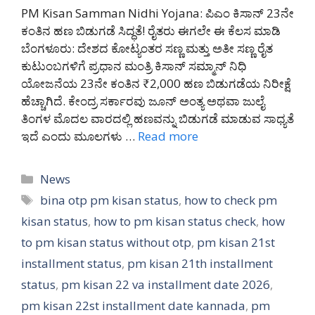
PM Kisan Samman Nidhi Yojana: ಪಿಎಂ ಕಿಸಾನ್ 23ನೇ
ಕಂತಿನ ಹಣ ಬಿಡುಗಡೆ ಸಿದ್ಧತೆ! ರೈತರು ಈಗಲೇ ಈ ಕೆಲಸ ಮಾಡಿ
ಬೆಂಗಳೂರು: ದೇಶದ ಕೋಟ್ಯಂತರ ಸಣ್ಣ ಮತ್ತು ಅತೀ ಸಣ್ಣ ರೈತ
ಕುಟುಂಬಗಳಿಗೆ ಪ್ರಧಾನ ಮಂತ್ರಿ ಕಿಸಾನ್ ಸಮ್ಮಾನ್ ನಿಧಿ
ಯೋಜನೆಯ 23ನೇ ಕಂತಿನ ₹2,000 ಹಣ ಬಿಡುಗಡೆಯ ನಿರೀಕ್ಷೆ
ಹೆಚ್ಚಾಗಿದೆ. ಕೇಂದ್ರ ಸರ್ಕಾರವು ಜೂನ್ ಅಂತ್ಯ ಅಥವಾ ಜುಲೈ
ತಿಂಗಳ ಮೊದಲ ವಾರದಲ್ಲಿ ಹಣವನ್ನು ಬಿಡುಗಡೆ ಮಾಡುವ ಸಾಧ್ಯತೆ
ಇದೆ ಎಂದು ಮೂಲಗಳು …
Read more
Categories
News
Tags
bina otp pm kisan status
,
how to check pm
kisan status
,
how to pm kisan status check
,
how
to pm kisan status without otp
,
pm kisan 21st
installment status
,
pm kisan 21th installment
status
,
pm kisan 22 va installment date 2026
,
pm kisan 22st installment date kannada
,
pm