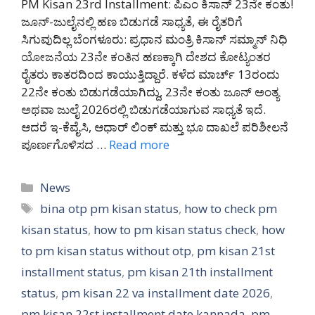
PM Kisan 23rd Installment: ಪಿಎಂ ಕಿಸಾನ್ 23ನೇ ಕಂತು!
ಜೂನ್-ಜುಲೈನಲ್ಲಿ ಹಣ ಬಿಡುಗಡೆ ಸಾಧ್ಯತೆ, ಈ ರೈತರಿಗೆ
ಸಿಗುವುದಿಲ್ಲ ಬೆಂಗಳೂರು: ಪ್ರಧಾನ ಮಂತ್ರಿ ಕಿಸಾನ್ ಸಮ್ಮಾನ್ ನಿಧಿ
ಯೋಜನೆಯ 23ನೇ ಕಂತಿನ ಹಣಕ್ಕಾಗಿ ದೇಶದ ಕೋಟ್ಯಂತರ
ರೈತರು ಕಾತರದಿಂದ ಕಾಯುತ್ತಿದ್ದಾರೆ. ಕಳೆದ ಮಾರ್ಚ್ 13ರಂದು
22ನೇ ಕಂತು ಬಿಡುಗಡೆಯಾಗಿದ್ದು, 23ನೇ ಕಂತು ಜೂನ್ ಅಂತ್ಯ
ಅಥವಾ ಜುಲೈ 2026ರಲ್ಲಿ ಬಿಡುಗಡೆಯಾಗುವ ಸಾಧ್ಯತೆ ಇದೆ.
ಆದರೆ ಇ-ಕೆವೈಸಿ, ಆಧಾರ್ ಲಿಂಕ್ ಮತ್ತು ಭೂ ದಾಖಲೆ ಪರಿಶೀಲನೆ
ಪೂರ್ಣಗೊಳಿಸದ …
Read more
Categories
News
Tags
bina otp pm kisan status
,
how to check pm
kisan status
,
how to pm kisan status check
,
how
to pm kisan status without otp
,
pm kisan 21st
installment status
,
pm kisan 21th installment
status
,
pm kisan 22 va installment date 2026
,
pm kisan 22st installment date kannada
,
pm