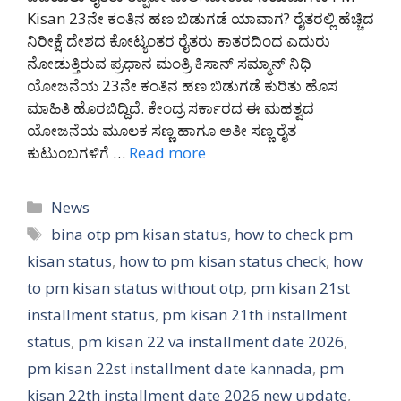
Kisan 23ನೇ ಕಂತಿನ ಹಣ ಬಿಡುಗಡೆ ಯಾವಾಗ? ರೈತರಲ್ಲಿ ಹೆಚ್ಚಿದ
ನಿರೀಕ್ಷೆ ದೇಶದ ಕೋಟ್ಯಂತರ ರೈತರು ಕಾತರದಿಂದ ಎದುರು
ನೋಡುತ್ತಿರುವ ಪ್ರಧಾನ ಮಂತ್ರಿ ಕಿಸಾನ್ ಸಮ್ಮಾನ್ ನಿಧಿ
ಯೋಜನೆಯ 23ನೇ ಕಂತಿನ ಹಣ ಬಿಡುಗಡೆ ಕುರಿತು ಹೊಸ
ಮಾಹಿತಿ ಹೊರಬಿದ್ದಿದೆ. ಕೇಂದ್ರ ಸರ್ಕಾರದ ಈ ಮಹತ್ವದ
ಯೋಜನೆಯ ಮೂಲಕ ಸಣ್ಣ ಹಾಗೂ ಅತೀ ಸಣ್ಣ ರೈತ
ಕುಟುಂಬಗಳಿಗೆ …
Read more
Categories
News
Tags
bina otp pm kisan status
,
how to check pm
kisan status
,
how to pm kisan status check
,
how
to pm kisan status without otp
,
pm kisan 21st
installment status
,
pm kisan 21th installment
status
,
pm kisan 22 va installment date 2026
,
pm kisan 22st installment date kannada
,
pm
kisan 22th installment date 2026 new update
,