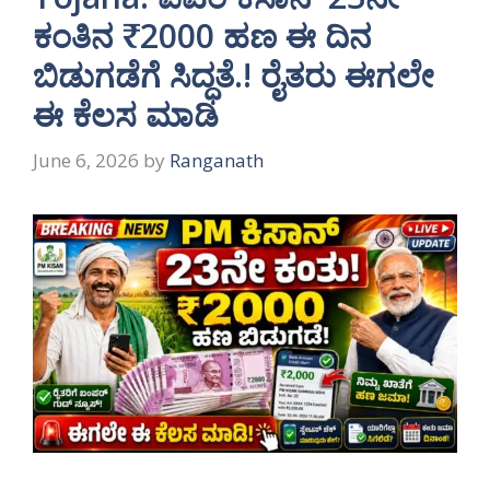
ಕಂತಿನ ₹2000 ಹಣ ಈ ದಿನ
ಬಿಡುಗಡೆಗೆ ಸಿದ್ಧತೆ.! ರೈತರು ಈಗಲೇ
ಈ ಕೆಲಸ ಮಾಡಿ
June 6, 2026
by
Ranganath