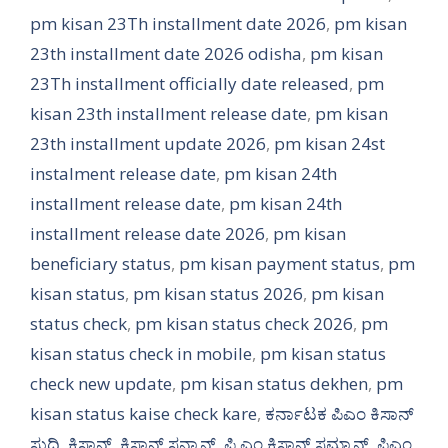
pm kisan 23Th installment date 2026
,
pm kisan
23th installment date 2026 odisha
,
pm kisan
23Th installment officially date released
,
pm
kisan 23th installment release date
,
pm kisan
23th installment update 2026
,
pm kisan 24st
instalment release date
,
pm kisan 24th
installment release date
,
pm kisan 24th
installment release date 2026
,
pm kisan
beneficiary status
,
pm kisan payment status
,
pm
kisan status
,
pm kisan status 2026
,
pm kisan
status check
,
pm kisan status check 2026
,
pm
kisan status check in mobile
,
pm kisan status
check new update
,
pm kisan status dekhen
,
pm
kisan status kaise check kare
,
ಕರ್ನಾಟಕ ಪಿಎಂ ಕಿಸಾನ್
ಸುದ್ದಿ
,
ಕಿಸಾನ್
,
ಕಿಸಾನ್ ಸನ್ಮಾನ್
,
ಪಿ ಎಂ ಕಿಸಾನ್ ಸಮ್ಮಾನ್
,
ಪಿಎಂ