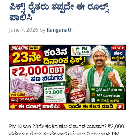
ಪಿಕ್ಸ್! ರೈತರು ತಪ್ಪದೇ ಈ ರೂಲ್ಸ್
ಪಾಲಿಸಿ
June 7, 2026
by
Ranganath
PM Kisan 23ನೇ ಕಂತಿನ ಹಣ ಬಿಡುಗಡೆ ಯಾವಾಗ? ₹2,000
ಪಡೆಯಲು ರೈತರು ತಪ್ಪದೇ ಪಾಲಿಸಬೇಕಾದ ನಿಯಮಗಳು PM