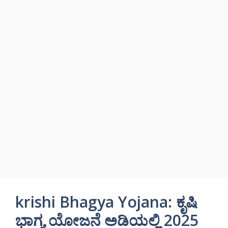
krishi Bhagya Yojana: ಕೃಷಿ
ಭಾಗ್ಯ ಯೋಜನೆ ಅಡಿಯಲ್ಲಿ 2025