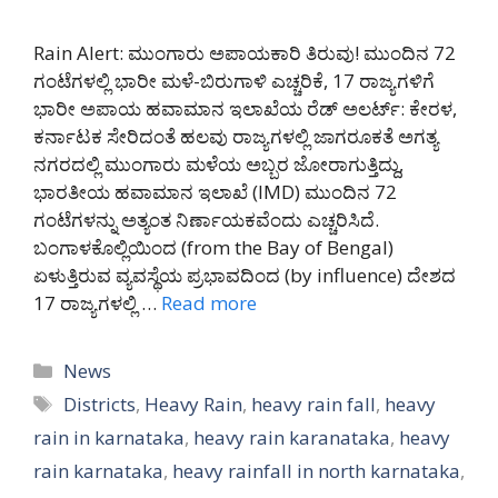
Rain Alert: ಮುಂಗಾರು ಅಪಾಯಕಾರಿ ತಿರುವು! ಮುಂದಿನ 72
ಗಂಟೆಗಳಲ್ಲಿ ಭಾರೀ ಮಳೆ-ಬಿರುಗಾಳಿ ಎಚ್ಚರಿಕೆ, 17 ರಾಜ್ಯಗಳಿಗೆ
ಭಾರೀ ಅಪಾಯ ಹವಾಮಾನ ಇಲಾಖೆಯ ರೆಡ್ ಅಲರ್ಟ್: ಕೇರಳ,
ಕರ್ನಾಟಕ ಸೇರಿದಂತೆ ಹಲವು ರಾಜ್ಯಗಳಲ್ಲಿ ಜಾಗರೂಕತೆ ಅಗತ್ಯ
ನಗರದಲ್ಲಿ ಮುಂಗಾರು ಮಳೆಯ ಅಬ್ಬರ ಜೋರಾಗುತ್ತಿದ್ದು,
ಭಾರತೀಯ ಹವಾಮಾನ ಇಲಾಖೆ (IMD) ಮುಂದಿನ 72
ಗಂಟೆಗಳನ್ನು ಅತ್ಯಂತ ನಿರ್ಣಾಯಕವೆಂದು ಎಚ್ಚರಿಸಿದೆ.
ಬಂಗಾಳಕೊಲ್ಲಿಯಿಂದ (from the Bay of Bengal)
ಏಳುತ್ತಿರುವ ವ್ಯವಸ್ಥೆಯ ಪ್ರಭಾವದಿಂದ (by influence) ದೇಶದ
17 ರಾಜ್ಯಗಳಲ್ಲಿ …
Read more
Categories
News
Tags
Districts
,
Heavy Rain
,
heavy rain fall
,
heavy
rain in karnataka
,
heavy rain karanataka
,
heavy
rain karnataka
,
heavy rainfall in north karnataka
,