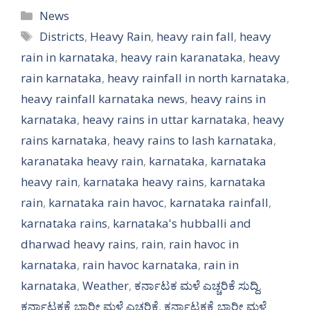
Categories
News
Tags
Districts
,
Heavy Rain
,
heavy rain fall
,
heavy
rain in karnataka
,
heavy rain karanataka
,
heavy
rain karnataka
,
heavy rainfall in north karnataka
,
heavy rainfall karnataka news
,
heavy rains in
karnataka
,
heavy rains in uttar karnataka
,
heavy
rains karnataka
,
heavy rains to lash karnataka
,
karanataka heavy rain
,
karnataka
,
karnataka
heavy rain
,
karnataka heavy rains
,
karnataka
rain
,
karnataka rain havoc
,
karnataka rainfall
,
karnataka rains
,
karnataka's hubballi and
dharwad heavy rains
,
rain
,
rain havoc in
karnataka
,
rain havoc karnataka
,
rain in
karnataka
,
Weather
,
ಕರ್ನಾಟಕ ಮಳೆ ಎಚ್ಚರಿಕೆ ಸುದ್ದಿ
,
ಕರ್ನಾಟಕಕ್ಕೆ ಭಾರೀ ಮಳೆ ಎಚ್ಚರಿಕೆ
,
ಕರ್ನಾಟಕಕ್ಕೆ ಭಾರೀ ಮಳೆ