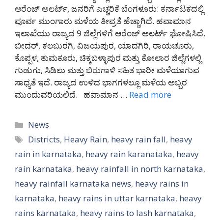
ಆರೆಂಜ್ ಅಲರ್ಟ್, ಜನರಿಗೆ ಎಚ್ಚರಿಕೆ ಬೆಂಗಳೂರು: ಕರ್ನಾಟಕದಲ್ಲಿ
ಪೂರ್ವ ಮುಂಗಾರು ಮಳೆಯ ತೀವ್ರತೆ ಹೆಚ್ಚಾಗಿದೆ. ಹವಾಮಾನ
ಇಲಾಖೆಯು ರಾಜ್ಯದ 9 ಜಿಲ್ಲೆಗಳಿಗೆ ಆರೆಂಜ್ ಅಲರ್ಟ್ ಘೋಷಿಸಿದೆ.
ಬೀದರ್, ಕಲಬುರಗಿ, ವಿಜಯಪುರ, ಯಾದಗಿರಿ, ರಾಯಚೂರು,
ಕೊಪ್ಪಳ, ತುಮಕೂರು, ಚಿಕ್ಕಬಳ್ಳಾಪುರ ಮತ್ತು ಕೋಲಾರ ಜಿಲ್ಲೆಗಳಲ್ಲಿ
ಗುಡುಗು, ಸಿಡಿಲು ಮತ್ತು ಬಿರುಗಾಳಿ ಸಹಿತ ಭಾರೀ ಮಳೆಯಾಗುವ
ಸಾಧ್ಯತೆ ಇದೆ. ರಾಜ್ಯದ ಉಳಿದ ಭಾಗಗಳಲ್ಲೂ ಮಳೆಯ ಅಬ್ಬರ
ಮುಂದುವರಿಯಲಿದೆ. ಹವಾಮಾನ …
Read more
Categories
News
Tags
Districts
,
Heavy Rain
,
heavy rain fall
,
heavy
rain in karnataka
,
heavy rain karanataka
,
heavy
rain karnataka
,
heavy rainfall in north karnataka
,
heavy rainfall karnataka news
,
heavy rains in
karnataka
,
heavy rains in uttar karnataka
,
heavy
rains karnataka
,
heavy rains to lash karnataka
,