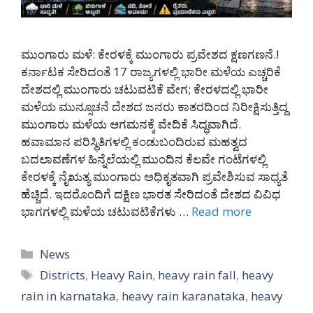
ಮುಂಗಾರು ಮಳೆ: ಕೇರಳಕ್ಕೆ ಮುಂಗಾರು ಪ್ರವೇಶದ ಕ್ಷಣಗಣನೆ.!
ಕರ್ನಾಟಕ ಸೇರಿದಂತೆ 17 ರಾಜ್ಯಗಳಲ್ಲಿ ಭಾರೀ ಮಳೆಯ ಎಚ್ಚರಿಕೆ
ದೇಶದಲ್ಲಿ ಮುಂಗಾರು ಚಟುವಟಿಕೆ ವೇಗ; ಕೇರಳದಲ್ಲಿ ಭಾರೀ
ಮಳೆಯ ಮುನ್ಸೂಚನೆ ದೇಶದ ಜನರು ಕಾತರದಿಂದ ನಿರೀಕ್ಷಿಸುತ್ತಿದ್ದ
ಮುಂಗಾರು ಮಳೆಯ ಆಗಮನಕ್ಕೆ ವೇದಿಕೆ ಸಿದ್ಧವಾಗಿದೆ.
ಹವಾಮಾನ ಪರಿಸ್ಥಿತಿಗಳಲ್ಲಿ ಕಂಡುಬಂದಿರುವ ಮಹತ್ವದ
ಬದಲಾವಣೆಗಳ ಹಿನ್ನೆಲೆಯಲ್ಲಿ ಮುಂದಿನ ಕೆಲವೇ ಗಂಟೆಗಳಲ್ಲಿ
ಕೇರಳಕ್ಕೆ ನೈಋತ್ಯ ಮುಂಗಾರು ಅಧಿಕೃತವಾಗಿ ಪ್ರವೇಶಿಸುವ ಸಾಧ್ಯತೆ
ಹೆಚ್ಚಿದೆ. ಇದರೊಂದಿಗೆ ದಕ್ಷಿಣ ಭಾರತ ಸೇರಿದಂತೆ ದೇಶದ ವಿವಿಧ
ಭಾಗಗಳಲ್ಲಿ ಮಳೆಯ ಚಟುವಟಿಕೆಗಳು …
Read more
Categories
News
Tags
Districts
,
Heavy Rain
,
heavy rain fall
,
heavy
rain in karnataka
,
heavy rain karanataka
,
heavy