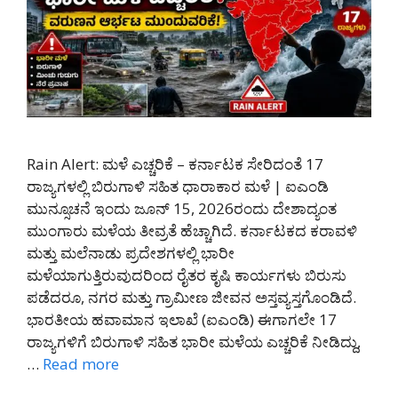
Rain Alert: ಮಳೆ ಎಚ್ಚರಿಕೆ – ಕರ್ನಾಟಕ ಸೇರಿದಂತೆ 17
ರಾಜ್ಯಗಳಲ್ಲಿ ಬಿರುಗಾಳಿ ಸಹಿತ ಧಾರಾಕಾರ ಮಳೆ | ಐಎಂಡಿ
ಮುನ್ಸೂಚನೆ ಇಂದು ಜೂನ್ 15, 2026ರಂದು ದೇಶಾದ್ಯಂತ
ಮುಂಗಾರು ಮಳೆಯ ತೀವ್ರತೆ ಹೆಚ್ಚಾಗಿದೆ. ಕರ್ನಾಟಕದ ಕರಾವಳಿ
ಮತ್ತು ಮಲೆನಾಡು ಪ್ರದೇಶಗಳಲ್ಲಿ ಭಾರೀ
ಮಳೆಯಾಗುತ್ತಿರುವುದರಿಂದ ರೈತರ ಕೃಷಿ ಕಾರ್ಯಗಳು ಬಿರುಸು
ಪಡೆದರೂ, ನಗರ ಮತ್ತು ಗ್ರಾಮೀಣ ಜೀವನ ಅಸ್ತವ್ಯಸ್ತಗೊಂಡಿದೆ.
ಭಾರತೀಯ ಹವಾಮಾನ ಇಲಾಖೆ (ಐಎಂಡಿ) ಈಗಾಗಲೇ 17
ರಾಜ್ಯಗಳಿಗೆ ಬಿರುಗಾಳಿ ಸಹಿತ ಭಾರೀ ಮಳೆಯ ಎಚ್ಚರಿಕೆ ನೀಡಿದ್ದು,
…
Read more