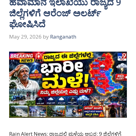
ಹವಾಮಾನ ಇಲಾಖೆಯು ರಾಜ್ಯದ 9
ಜಿಲ್ಲೆಗಳಿಗೆ ಆರೆಂಜ್ ಅಲರ್ಟ್
ಘೋಷಿಸಿದೆ
May 29, 2026
by
Ranganath
Rain Alert News: ರಾಜ್ಯದಲ್ಲಿ ಮಳೆಯ ಅಬ್ಬರ: 9 ಜಿಲ್ಲೆಗಳಿಗೆ