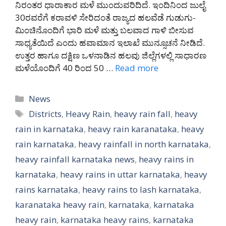
ನಿರಂತರ ಧಾರಾಕಾರ ಮಳೆ ಮುಂದುವರಿದಿದೆ. ಇಂದಿನಿಂದ ಜುಲೈ
30ರವರೆಗೆ ಕರಾವಳಿ ಸೇರಿದಂತೆ ರಾಜ್ಯದ ಹಲವೆಡೆ ಗುಡುಗು-
ಮಿಂಚಿನೊಂದಿಗೆ ಭಾರಿ ಮಳೆ ಮತ್ತು ಬಲವಾದ ಗಾಳಿ ಬೀಸುವ
ಸಾಧ್ಯತೆಯಿದೆ ಎಂದು ಹವಾಮಾನ ಇಲಾಖೆ ಮುನ್ಸೂಚನೆ ನೀಡಿದೆ.
ಉತ್ತರ ಹಾಗೂ ದಕ್ಷಿಣ ಒಳನಾಡಿನ ಹಲವು ಜಿಲ್ಲೆಗಳಲ್ಲಿ ಸಾಧಾರಣ
ಮಳೆಯೊಂದಿಗೆ 40 ರಿಂದ 50 …
Read more
Categories
News
Tags
Districts
,
Heavy Rain
,
heavy rain fall
,
heavy
rain in karnataka
,
heavy rain karanataka
,
heavy
rain karnataka
,
heavy rainfall in north karnataka
,
heavy rainfall karnataka news
,
heavy rains in
karnataka
,
heavy rains in uttar karnataka
,
heavy
rains karnataka
,
heavy rains to lash karnataka
,
karanataka heavy rain
,
karnataka
,
karnataka
heavy rain
,
karnataka heavy rains
,
karnataka