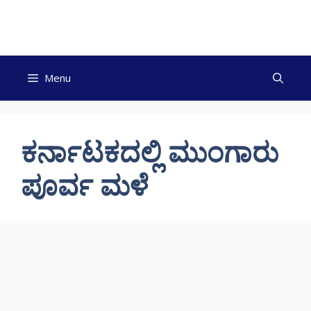
Skip
to
content
Menu
ಕರ್ನಾಟಕದಲ್ಲಿ ಮುಂಗಾರು
ಪೂರ್ವ ಮಳೆ