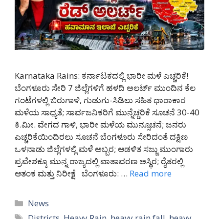
Karnataka Rains: ಕರ್ನಾಟಕದಲ್ಲಿ ಭಾರೀ ಮಳೆ ಎಚ್ಚರಿಕೆ!
ಬೆಂಗಳೂರು ಸೇರಿ 7 ಜಿಲ್ಲೆಗಳಿಗೆ ಹಳದಿ ಅಲರ್ಟ್ ಮುಂದಿನ ಕೆಲ
ಗಂಟೆಗಳಲ್ಲಿ ಬಿರುಗಾಳಿ, ಗುಡುಗು-ಸಿಡಿಲು ಸಹಿತ ಧಾರಾಕಾರ
ಮಳೆಯ ಸಾಧ್ಯತೆ; ಸಾರ್ವಜನಿಕರಿಗೆ ಮುನ್ನೆಚ್ಚರಿಕೆ ಸೂಚನೆ 30-40
ಕಿ.ಮೀ. ವೇಗದ ಗಾಳಿ, ಭಾರೀ ಮಳೆಯ ಮುನ್ಸೂಚನೆ; ಜನರು
ಎಚ್ಚರಿಕೆಯಿಂದಿರಲು ಸೂಚನೆ ಬೆಂಗಳೂರು ಸೇರಿದಂತೆ ದಕ್ಷಿಣ
ಒಳನಾಡು ಜಿಲ್ಲೆಗಳಲ್ಲಿ ಮಳೆ ಅಬ್ಬರ; ಆಡಳಿತ ಸಜ್ಜು ಮುಂಗಾರು
ಪ್ರವೇಶಕ್ಕೂ ಮುನ್ನ ರಾಜ್ಯದಲ್ಲಿ ವಾತಾವರಣ ಅಸ್ಥಿರ; ರೈತರಲ್ಲಿ
ಆತಂಕ ಮತ್ತು ನಿರೀಕ್ಷೆ ಬೆಂಗಳೂರು: …
Read more
Categories
News
Tags
Districts
,
Heavy Rain
,
heavy rain fall
,
heavy