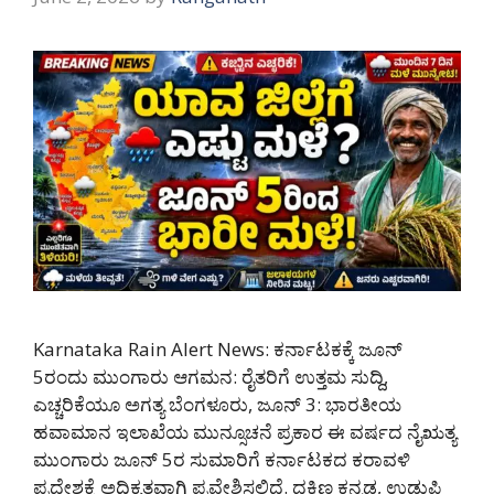
Karnataka Rain Alert News: ಕರ್ನಾಟಕಕ್ಕೆ ಜೂನ್
5ರಂದು ಮುಂಗಾರು ಆಗಮನ: ರೈತರಿಗೆ ಉತ್ತಮ ಸುದ್ದಿ,
ಎಚ್ಚರಿಕೆಯೂ ಅಗತ್ಯ ಬೆಂಗಳೂರು, ಜೂನ್ 3: ಭಾರತೀಯ
ಹವಾಮಾನ ಇಲಾಖೆಯ ಮುನ್ಸೂಚನೆ ಪ್ರಕಾರ ಈ ವರ್ಷದ ನೈಋತ್ಯ
ಮುಂಗಾರು ಜೂನ್ 5ರ ಸುಮಾರಿಗೆ ಕರ್ನಾಟಕದ ಕರಾವಳಿ
ಪ್ರದೇಶಕ್ಕೆ ಅಧಿಕೃತವಾಗಿ ಪ್ರವೇಶಿಸಲಿದೆ. ದಕ್ಷಿಣ ಕನ್ನಡ, ಉಡುಪಿ