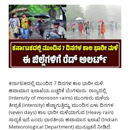
ಕರ್ನಾಟಕದಲ್ಲಿ ಮುಂದಿನ 7 ದಿನಗಳ ಕಾಲ ಭಾರೀ ಮಳೆ:
ಹವಾಮಾನ ಇಲಾಖೆಯ ಎಚ್ಚರಿಕೆ ಬೆಂಗಳೂರು: ರಾಜ್ಯದಲ್ಲಿ
(Intensity of monsoon rains) ಮುಂಗಾರು ಮಳೆಯ
ತೀವ್ರತೆ (intensity) ಹೆಚ್ಚಾಗುತ್ತಿದ್ದು, ಮುಂದಿನ ಏಳು ದಿನಗಳ
(seven days) ಕಾಲ ಭಾರೀ ಮಳೆಯಾಗುವ (Heavy rain)
ಸಾಧ್ಯತೆ ಇದೆ ಎಂದು ಭಾರತೀಯ ಹವಾಮಾನ ಇಲಾಖೆ (Indian
Meteorological Department) ಮುನ್ಸೂಚನೆ ನೀಡಿದೆ.