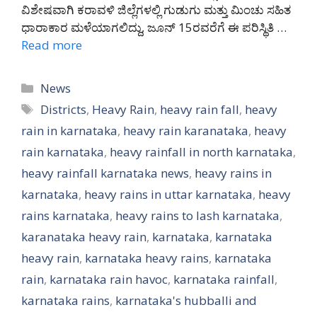
ವಿಶೇಷವಾಗಿ ಕರಾವಳಿ ಜಿಲ್ಲೆಗಳಲ್ಲಿ ಗುಡುಗು ಮತ್ತು ಮಿಂಚು ಸಹಿತ
ಧಾರಾಕಾರ ಮಳೆಯಾಗಲಿದ್ದು, ಜೂನ್ 15ರವರೆಗೆ ಈ ಪರಿಸ್ಥಿತಿ …
Read more
Categories
News
Tags
Districts
,
Heavy Rain
,
heavy rain fall
,
heavy
rain in karnataka
,
heavy rain karanataka
,
heavy
rain karnataka
,
heavy rainfall in north karnataka
,
heavy rainfall karnataka news
,
heavy rains in
karnataka
,
heavy rains in uttar karnataka
,
heavy
rains karnataka
,
heavy rains to lash karnataka
,
karanataka heavy rain
,
karnataka
,
karnataka
heavy rain
,
karnataka heavy rains
,
karnataka
rain
,
karnataka rain havoc
,
karnataka rainfall
,
karnataka rains
,
karnataka's hubballi and