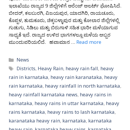
ಇಲಾಖೆಯು ರಾಜ್ಯದ 9 ಜಿಲ್ಲೆಗಳಿಗೆ ಆರೆಂಜ್ ಅಲರ್ಟ್ ಘೋಷಿಸಿದೆ.
ಬೀದರ್, ಕಲಬುರಗಿ, ವಿಜಯಪುರ, ಯಾದಗಿರಿ, ರಾಯಚೂರು,
ಕೊಪ್ಪಳ, ತುಮಕೂರು, ಚಿಕ್ಕಬಳ್ಳಾಪುರ ಮತ್ತು ಕೋಲಾರ ಜಿಲ್ಲೆಗಳಲ್ಲಿ
ಗುಡುಗು, ಸಿಡಿಲು ಮತ್ತು ಬಿರುಗಾಳಿ ಸಹಿತ ಭಾರೀ ಮಳೆಯಾಗುವ
ಸಾಧ್ಯತೆ ಇದೆ. ರಾಜ್ಯದ ಉಳಿದ ಭಾಗಗಳಲ್ಲೂ ಮಳೆಯ ಅಬ್ಬರ
ಮುಂದುವರಿಯಲಿದೆ. ಹವಾಮಾನ …
Read more
Categories
News
Tags
Districts
,
Heavy Rain
,
heavy rain fall
,
heavy
rain in karnataka
,
heavy rain karanataka
,
heavy
rain karnataka
,
heavy rainfall in north karnataka
,
heavy rainfall karnataka news
,
heavy rains in
karnataka
,
heavy rains in uttar karnataka
,
heavy
rains karnataka
,
heavy rains to lash karnataka
,
karanataka heavy rain
,
karnataka
,
karnataka
heavy rain
,
karnataka heavy rains
,
karnataka