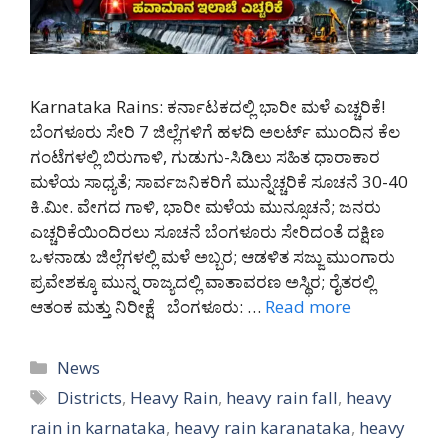
Karnataka Rains: ಕರ್ನಾಟಕದಲ್ಲಿ ಭಾರೀ ಮಳೆ ಎಚ್ಚರಿಕೆ!
ಬೆಂಗಳೂರು ಸೇರಿ 7 ಜಿಲ್ಲೆಗಳಿಗೆ ಹಳದಿ ಅಲರ್ಟ್ ಮುಂದಿನ ಕೆಲ
ಗಂಟೆಗಳಲ್ಲಿ ಬಿರುಗಾಳಿ, ಗುಡುಗು-ಸಿಡಿಲು ಸಹಿತ ಧಾರಾಕಾರ
ಮಳೆಯ ಸಾಧ್ಯತೆ; ಸಾರ್ವಜನಿಕರಿಗೆ ಮುನ್ನೆಚ್ಚರಿಕೆ ಸೂಚನೆ 30-40
ಕಿ.ಮೀ. ವೇಗದ ಗಾಳಿ, ಭಾರೀ ಮಳೆಯ ಮುನ್ಸೂಚನೆ; ಜನರು
ಎಚ್ಚರಿಕೆಯಿಂದಿರಲು ಸೂಚನೆ ಬೆಂಗಳೂರು ಸೇರಿದಂತೆ ದಕ್ಷಿಣ
ಒಳನಾಡು ಜಿಲ್ಲೆಗಳಲ್ಲಿ ಮಳೆ ಅಬ್ಬರ; ಆಡಳಿತ ಸಜ್ಜು ಮುಂಗಾರು
ಪ್ರವೇಶಕ್ಕೂ ಮುನ್ನ ರಾಜ್ಯದಲ್ಲಿ ವಾತಾವರಣ ಅಸ್ಥಿರ; ರೈತರಲ್ಲಿ
ಆತಂಕ ಮತ್ತು ನಿರೀಕ್ಷೆ ಬೆಂಗಳೂರು: …
Read more
Categories
News
Tags
Districts
,
Heavy Rain
,
heavy rain fall
,
heavy
rain in karnataka
,
heavy rain karanataka
,
heavy