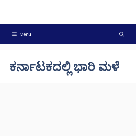
Skip
to
content
Menu
ಕರ್ನಾಟಕದಲ್ಲಿ ಭಾರಿ ಮಳೆ