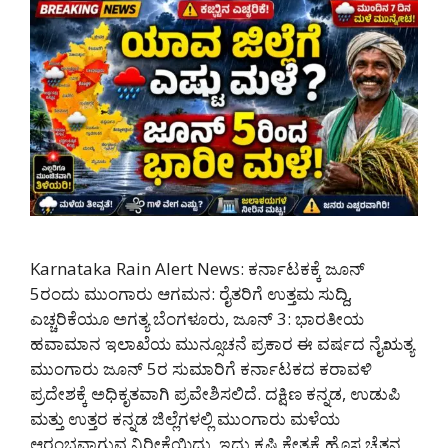
Karnataka Rain Alert News: ಕರ್ನಾಟಕಕ್ಕೆ ಜೂನ್
5ರಂದು ಮುಂಗಾರು ಆಗಮನ: ರೈತರಿಗೆ ಉತ್ತಮ ಸುದ್ದಿ,
ಎಚ್ಚರಿಕೆಯೂ ಅಗತ್ಯ ಬೆಂಗಳೂರು, ಜೂನ್ 3: ಭಾರತೀಯ
ಹವಾಮಾನ ಇಲಾಖೆಯ ಮುನ್ಸೂಚನೆ ಪ್ರಕಾರ ಈ ವರ್ಷದ ನೈಋತ್ಯ
ಮುಂಗಾರು ಜೂನ್ 5ರ ಸುಮಾರಿಗೆ ಕರ್ನಾಟಕದ ಕರಾವಳಿ
ಪ್ರದೇಶಕ್ಕೆ ಅಧಿಕೃತವಾಗಿ ಪ್ರವೇಶಿಸಲಿದೆ. ದಕ್ಷಿಣ ಕನ್ನಡ, ಉಡುಪಿ
ಮತ್ತು ಉತ್ತರ ಕನ್ನಡ ಜಿಲ್ಲೆಗಳಲ್ಲಿ ಮುಂಗಾರು ಮಳೆಯ
ಆರಂಭವಾಗುವ ನಿರೀಕ್ಷೆಯಿದ್ದು, ಇದು ಕೃಷಿ ಕ್ಷೇತ್ರಕ್ಕೆ ಹೊಸ ಚೈತನ್ಯ