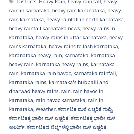
Tags
Districts
,
Heavy Rain
,
heavy rain fall
,
heavy
rain in karnataka
,
heavy rain karanataka
,
heavy
rain karnataka
,
heavy rainfall in north karnataka
,
heavy rainfall karnataka news
,
heavy rains in
karnataka
,
heavy rains in uttar karnataka
,
heavy
rains karnataka
,
heavy rains to lash karnataka
,
karanataka heavy rain
,
karnataka
,
karnataka
heavy rain
,
karnataka heavy rains
,
karnataka
rain
,
karnataka rain havoc
,
karnataka rainfall
,
karnataka rains
,
karnataka's hubballi and
dharwad heavy rains
,
rain
,
rain havoc in
karnataka
,
rain havoc karnataka
,
rain in
karnataka
,
Weather
,
ಕರ್ನಾಟಕ ಮಳೆ ಎಚ್ಚರಿಕೆ ಸುದ್ದಿ
,
ಕರ್ನಾಟಕಕ್ಕೆ ಭಾರೀ ಮಳೆ ಎಚ್ಚರಿಕೆ
,
ಕರ್ನಾಟಕಕ್ಕೆ ಭಾರೀ ಮಳೆ
ಅಲರ್ಟ್‌
,
ಕರ್ನಾಟಕದ ಜಿಲ್ಲೆಗಳಲ್ಲಿ ಭಾರೀ ಮಳೆ ಎಚ್ಚರಿಕೆ
,