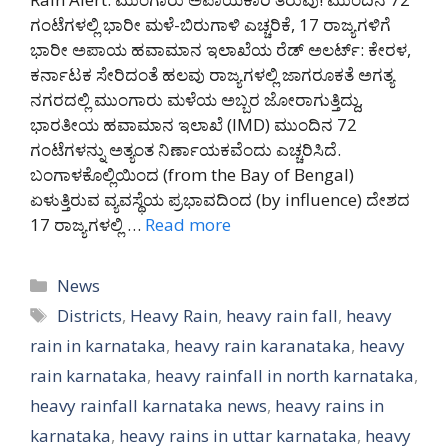
ಗಂಟೆಗಳಲ್ಲಿ ಭಾರೀ ಮಳೆ-ಬಿರುಗಾಳಿ ಎಚ್ಚರಿಕೆ, 17 ರಾಜ್ಯಗಳಿಗೆ
ಭಾರೀ ಅಪಾಯ ಹವಾಮಾನ ಇಲಾಖೆಯ ರೆಡ್ ಅಲರ್ಟ್: ಕೇರಳ,
ಕರ್ನಾಟಕ ಸೇರಿದಂತೆ ಹಲವು ರಾಜ್ಯಗಳಲ್ಲಿ ಜಾಗರೂಕತೆ ಅಗತ್ಯ
ನಗರದಲ್ಲಿ ಮುಂಗಾರು ಮಳೆಯ ಅಬ್ಬರ ಜೋರಾಗುತ್ತಿದ್ದು,
ಭಾರತೀಯ ಹವಾಮಾನ ಇಲಾಖೆ (IMD) ಮುಂದಿನ 72
ಗಂಟೆಗಳನ್ನು ಅತ್ಯಂತ ನಿರ್ಣಾಯಕವೆಂದು ಎಚ್ಚರಿಸಿದೆ.
ಬಂಗಾಳಕೊಲ್ಲಿಯಿಂದ (from the Bay of Bengal)
ಏಳುತ್ತಿರುವ ವ್ಯವಸ್ಥೆಯ ಪ್ರಭಾವದಿಂದ (by influence) ದೇಶದ
17 ರಾಜ್ಯಗಳಲ್ಲಿ …
Read more
Categories
News
Tags
Districts
,
Heavy Rain
,
heavy rain fall
,
heavy
rain in karnataka
,
heavy rain karanataka
,
heavy
rain karnataka
,
heavy rainfall in north karnataka
,
heavy rainfall karnataka news
,
heavy rains in
karnataka
,
heavy rains in uttar karnataka
,
heavy