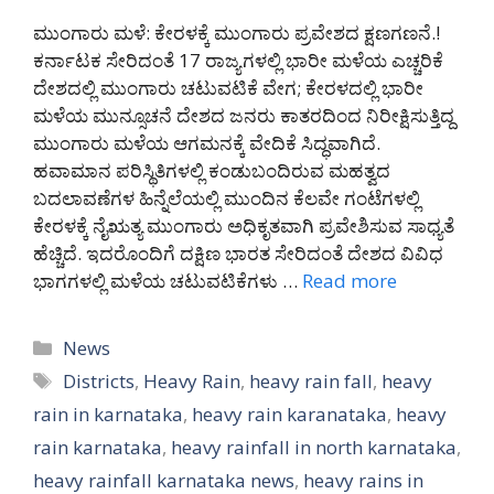
ಮುಂಗಾರು ಮಳೆ: ಕೇರಳಕ್ಕೆ ಮುಂಗಾರು ಪ್ರವೇಶದ ಕ್ಷಣಗಣನೆ.!
ಕರ್ನಾಟಕ ಸೇರಿದಂತೆ 17 ರಾಜ್ಯಗಳಲ್ಲಿ ಭಾರೀ ಮಳೆಯ ಎಚ್ಚರಿಕೆ
ದೇಶದಲ್ಲಿ ಮುಂಗಾರು ಚಟುವಟಿಕೆ ವೇಗ; ಕೇರಳದಲ್ಲಿ ಭಾರೀ
ಮಳೆಯ ಮುನ್ಸೂಚನೆ ದೇಶದ ಜನರು ಕಾತರದಿಂದ ನಿರೀಕ್ಷಿಸುತ್ತಿದ್ದ
ಮುಂಗಾರು ಮಳೆಯ ಆಗಮನಕ್ಕೆ ವೇದಿಕೆ ಸಿದ್ಧವಾಗಿದೆ.
ಹವಾಮಾನ ಪರಿಸ್ಥಿತಿಗಳಲ್ಲಿ ಕಂಡುಬಂದಿರುವ ಮಹತ್ವದ
ಬದಲಾವಣೆಗಳ ಹಿನ್ನೆಲೆಯಲ್ಲಿ ಮುಂದಿನ ಕೆಲವೇ ಗಂಟೆಗಳಲ್ಲಿ
ಕೇರಳಕ್ಕೆ ನೈಋತ್ಯ ಮುಂಗಾರು ಅಧಿಕೃತವಾಗಿ ಪ್ರವೇಶಿಸುವ ಸಾಧ್ಯತೆ
ಹೆಚ್ಚಿದೆ. ಇದರೊಂದಿಗೆ ದಕ್ಷಿಣ ಭಾರತ ಸೇರಿದಂತೆ ದೇಶದ ವಿವಿಧ
ಭಾಗಗಳಲ್ಲಿ ಮಳೆಯ ಚಟುವಟಿಕೆಗಳು …
Read more
Categories
News
Tags
Districts
,
Heavy Rain
,
heavy rain fall
,
heavy
rain in karnataka
,
heavy rain karanataka
,
heavy
rain karnataka
,
heavy rainfall in north karnataka
,
heavy rainfall karnataka news
,
heavy rains in