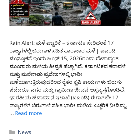
Rain Alert: ಮಳೆ ಎಚ್ಚರಿಕೆ – ಕರ್ನಾಟಕ ಸೇರಿದಂತೆ 17
ರಾಜ್ಯಗಳಲ್ಲಿ ಬಿರುಗಾಳಿ ಸಹಿತ ಧಾರಾಕಾರ ಮಳೆ | ಐಎಂಡಿ
ಮುನ್ಸೂಚನೆ ಇಂದು ಜೂನ್ 15, 2026ರಂದು ದೇಶಾದ್ಯಂತ
ಮುಂಗಾರು ಮಳೆಯ ತೀವ್ರತೆ ಹೆಚ್ಚಾಗಿದೆ. ಕರ್ನಾಟಕದ ಕರಾವಳಿ
ಮತ್ತು ಮಲೆನಾಡು ಪ್ರದೇಶಗಳಲ್ಲಿ ಭಾರೀ
ಮಳೆಯಾಗುತ್ತಿರುವುದರಿಂದ ರೈತರ ಕೃಷಿ ಕಾರ್ಯಗಳು ಬಿರುಸು
ಪಡೆದರೂ, ನಗರ ಮತ್ತು ಗ್ರಾಮೀಣ ಜೀವನ ಅಸ್ತವ್ಯಸ್ತಗೊಂಡಿದೆ.
ಭಾರತೀಯ ಹವಾಮಾನ ಇಲಾಖೆ (ಐಎಂಡಿ) ಈಗಾಗಲೇ 17
ರಾಜ್ಯಗಳಿಗೆ ಬಿರುಗಾಳಿ ಸಹಿತ ಭಾರೀ ಮಳೆಯ ಎಚ್ಚರಿಕೆ ನೀಡಿದ್ದು,
…
Read more
Categories
News