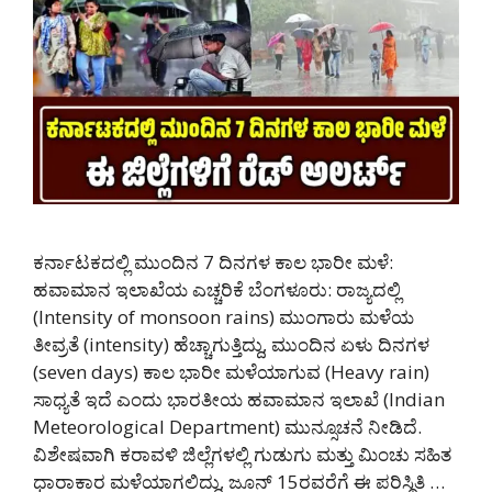
ಕರ್ನಾಟಕದಲ್ಲಿ ಮುಂದಿನ 7 ದಿನಗಳ ಕಾಲ ಭಾರೀ ಮಳೆ:
ಹವಾಮಾನ ಇಲಾಖೆಯ ಎಚ್ಚರಿಕೆ ಬೆಂಗಳೂರು: ರಾಜ್ಯದಲ್ಲಿ
(Intensity of monsoon rains) ಮುಂಗಾರು ಮಳೆಯ
ತೀವ್ರತೆ (intensity) ಹೆಚ್ಚಾಗುತ್ತಿದ್ದು, ಮುಂದಿನ ಏಳು ದಿನಗಳ
(seven days) ಕಾಲ ಭಾರೀ ಮಳೆಯಾಗುವ (Heavy rain)
ಸಾಧ್ಯತೆ ಇದೆ ಎಂದು ಭಾರತೀಯ ಹವಾಮಾನ ಇಲಾಖೆ (Indian
Meteorological Department) ಮುನ್ಸೂಚನೆ ನೀಡಿದೆ.
ವಿಶೇಷವಾಗಿ ಕರಾವಳಿ ಜಿಲ್ಲೆಗಳಲ್ಲಿ ಗುಡುಗು ಮತ್ತು ಮಿಂಚು ಸಹಿತ
ಧಾರಾಕಾರ ಮಳೆಯಾಗಲಿದ್ದು, ಜೂನ್ 15ರವರೆಗೆ ಈ ಪರಿಸ್ಥಿತಿ …