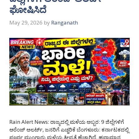
ಘೋಷಿಸಿದೆ
May 29, 2026
by
Ranganath
Rain Alert News: ರಾಜ್ಯದಲ್ಲಿ ಮಳೆಯ ಅಬ್ಬರ: 9 ಜಿಲ್ಲೆಗಳಿಗೆ
ಆರೆಂಜ್ ಅಲರ್ಟ್, ಜನರಿಗೆ ಎಚ್ಚರಿಕೆ ಬೆಂಗಳೂರು: ಕರ್ನಾಟಕದಲ್ಲಿ
ಪೂರ್ವ ಮುಂಗಾರು ಮಳೆಯ ತೀವ್ರತೆ ಹೆಚ್ಚಾಗಿದೆ. ಹವಾಮಾನ