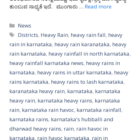
ತುಂಬುವ ಸಾಧ್ಯತೆ ಇದೆ. ಮುಂಗಾರು …
Read more
Categories
News
Tags
Districts
,
Heavy Rain
,
heavy rain fall
,
heavy
rain in karnataka
,
heavy rain karanataka
,
heavy
rain karnataka
,
heavy rainfall in north karnataka
,
heavy rainfall karnataka news
,
heavy rains in
karnataka
,
heavy rains in uttar karnataka
,
heavy
rains karnataka
,
heavy rains to lash karnataka
,
karanataka heavy rain
,
karnataka
,
karnataka
heavy rain
,
karnataka heavy rains
,
karnataka
rain
,
karnataka rain havoc
,
karnataka rainfall
,
karnataka rains
,
karnataka's hubballi and
dharwad heavy rains
,
rain
,
rain havoc in
karnataka
,
rain havoc karnataka
,
rain in