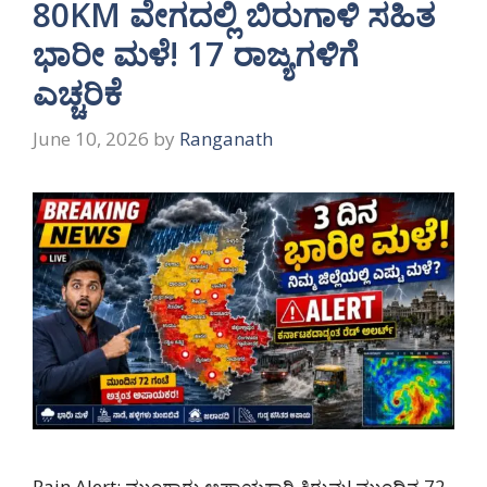
80KM ವೇಗದಲ್ಲಿ ಬಿರುಗಾಳಿ ಸಹಿತ
ಭಾರೀ ಮಳೆ! 17 ರಾಜ್ಯಗಳಿಗೆ
ಎಚ್ಚರಿಕೆ
June 10, 2026
by
Ranganath
Rain Alert: ಮುಂಗಾರು ಅಪಾಯಕಾರಿ ತಿರುವು! ಮುಂದಿನ 72