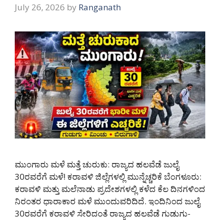
July 26, 2026
by
Ranganath
ಮುಂಗಾರು ಮಳೆ ಮತ್ತೆ ಚುರುಕು: ರಾಜ್ಯದ ಹಲವೆಡೆ ಜುಲೈ
30ರವರೆಗೆ ಮಳೆ! ಕರಾವಳಿ ಜಿಲ್ಲೆಗಳಲ್ಲಿ ಮುನ್ನೆಚ್ಚರಿಕೆ ಬೆಂಗಳೂರು:
ಕರಾವಳಿ ಮತ್ತು ಮಲೆನಾಡು ಪ್ರದೇಶಗಳಲ್ಲಿ ಕಳೆದ ಕೆಲ ದಿನಗಳಿಂದ
ನಿರಂತರ ಧಾರಾಕಾರ ಮಳೆ ಮುಂದುವರಿದಿದೆ. ಇಂದಿನಿಂದ ಜುಲೈ
30ರವರೆಗೆ ಕರಾವಳಿ ಸೇರಿದಂತೆ ರಾಜ್ಯದ ಹಲವೆಡೆ ಗುಡುಗು-