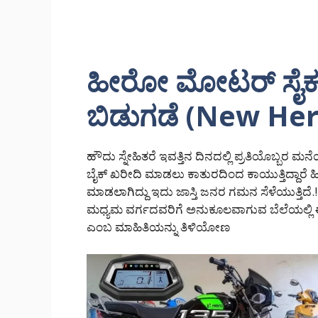
ಹೀರೋ ಮೋಟರ್ ಸೈಕಲ
ಬಿಡುಗಡೆ (New Her
ಹೌದು ಸ್ನೇಹಿತರೆ ಇವತ್ತಿನ ದಿನದಲ್ಲಿ ಪ್ರತಿಯೊಬ್ಬರ ಮ
ಬೈಕ್ ಖರೀದಿ ಮಾಡಲು ಕಾತುರದಿಂದ ಕಾಯುತ್ತಿದ್ದಾರ
ಮಾಡಲಾಗಿದ್ದು ಇದು ಜಾಸ್ತಿ ಜನರ ಗಮನ ಸೆಳೆಯುತ್ತಿದ
ಮಧ್ಯಮ ವರ್ಗದವರಿಗೆ ಅನುಕೂಲವಾಗುವ ಬೆಲೆಯಲ್ಲಿ ಈ 
ಎಂಬ ಮಾಹಿತಿಯನ್ನು ತಿಳಿಯೋಣ