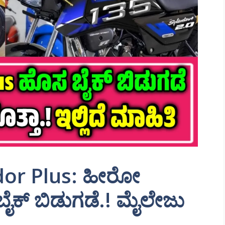
or Plus: ಹೀರೋ
ಸ ಬೈಕ್ ಬಿಡುಗಡೆ.! ಮೈಲೇಜು