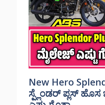
New Hero Splend
ಸ್ಪ್ಲೆಂಡರ್ ಪ್ಲಸ್ ಹೊ
ಎಷ್ಟು ಗೊತ್ತಾ