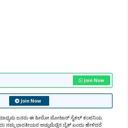
Join Now
Join Now
 ಹಾಗೂ ಮಾಧ್ಯಮ ಜನರು ಈ ಹೀರೋ ಮೋಟಾರ್ ಸೈಕಲ್ ಕಂಪನಿಯ
ಗಾಗಿ ಇದು ನಮ್ಮ ಭಾರತೀಯರ ಅಚ್ಚುಮೆಚ್ಚಿನ ಬೈಕ್ ಎಂದು ಹೇಳಿದರೆ