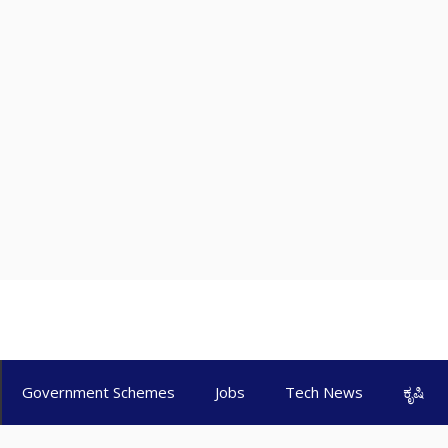
Government Schemes
Jobs
Tech News
ಕೃಷಿ