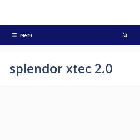
Skip
to
content
Menu
splendor xtec 2.0