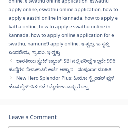
online
,
e swathu online application
,
eswathu
apply online
,
eswathu online application
,
how to
apply e aasthi online in kannada
,
how to apply e
katha online
,
how to apply e swathu online in
kannada
,
how to apply online application for e
swathu
,
namune9 apply online
,
ಇ-ಸ್ವತ್ತು
,
ಇ-ಸ್ವತ್ತು
ಎಂದರೇನು
,
ಗ್ರಾ.ಪಂ. ಇ-ಸ್ವತ್ತು
ಭಾರತೀಯ ಸ್ಟೇಟ್ ಬ್ಯಾಂಕ್: SBI ನಲ್ಲಿ ಪರೀಕ್ಷೆ ಇಲ್ಲದೇ 996
ಹುದ್ದೆಗಳ ನೇಮಕಾತಿಗೆ ಅರ್ಜಿ ಆಹ್ವಾನ – ಸಂಪೂರ್ಣ ಮಾಹಿತಿ
New Hero Splendor Plus: ಹೀರೋ ಸ್ಪ್ಲೆಂಡರ್ ಪ್ಲಸ್
ಹೊಸ ಬೈಕ್ ಬಿಡುಗಡೆ.! ಮೈಲೇಜು ಎಷ್ಟು ಗೊತ್ತಾ
Leave a Comment