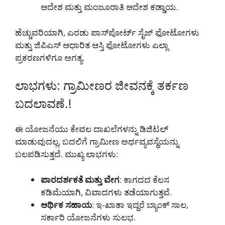
ಆದೇಶ ಮತ್ತು ಮಂಜೂರಾತಿ ಆದೇಶ ಕಡ್ಡಾಯ.
ಹೆಚ್ಚುವರಿಯಾಗಿ, ಎರಡು ಪಾಸ್‌ಪೋರ್ಟ್ ಸೈಜ್ ಫೋಟೋಗಳು
ಮತ್ತು ಜಿಪಿಎಸ್ ಆಧಾರಿತ ಆಸ್ತಿ ಫೋಟೋಗಳು ಎಲ್ಲಾ
ಪ್ರಕರಣಗಳಿಗೂ ಅಗತ್ಯ.
ಲಾಭಗಳು: ಗ್ರಾಮೀಣರ ಜೀವನಕ್ಕೆ ತರ್ಕಣ
ಬದಲಾವಣೆ.!
ಈ ಯೋಜನೆಯು ಕೇವಲ ದಾಖಲೆಗಳನ್ನು ಡಿಜಿಟಲ್
ಮಾಡುವುದಲ್ಲ, ಬದಲಿಗೆ ಗ್ರಾಮೀಣ ಅರ್ಥವ್ಯವಸ್ಥೆಯನ್ನು
ಬಲಪಡಿಸುತ್ತದೆ. ಮುಖ್ಯ ಲಾಭಗಳು:
ಪಾರದರ್ಶಕತೆ ಮತ್ತು ವೇಗ
: ಕಾಗದದ ಕೆಲಸ
ಕಡಿಮೆಯಾಗಿ, ವಿವಾದಗಳು ತಡೆಯಾಗುತ್ತವೆ.
ಆರ್ಥಿಕ ಸಹಾಯ
: ಇ-ಖಾತಾ ಇದ್ದರೆ ಬ್ಯಾಂಕ್ ಸಾಲ,
ಸರ್ಕಾರಿ ಯೋಜನೆಗಳು ಸುಲಭ.