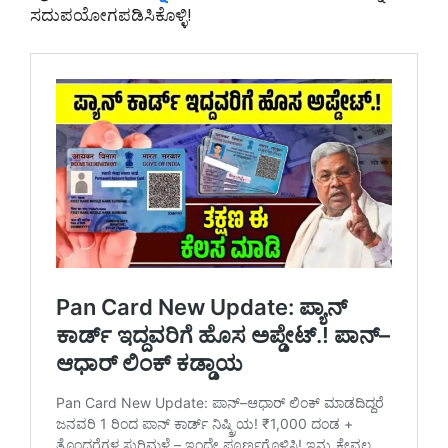
ಸದುಪಯೋಗಪಡಿಸಿಕೊಳ್ಳಿ!