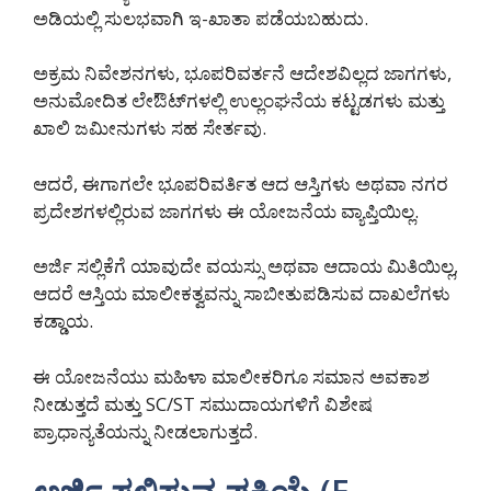
ಅಡಿಯಲ್ಲಿ ಸುಲಭವಾಗಿ ಇ-ಖಾತಾ ಪಡೆಯಬಹುದು.
ಅಕ್ರಮ ನಿವೇಶನಗಳು, ಭೂಪರಿವರ್ತನೆ ಆದೇಶವಿಲ್ಲದ ಜಾಗಗಳು,
ಅನುಮೋದಿತ ಲೇಔಟ್‌ಗಳಲ್ಲಿ ಉಲ್ಲಂಘನೆಯ ಕಟ್ಟಡಗಳು ಮತ್ತು
ಖಾಲಿ ಜಮೀನುಗಳು ಸಹ ಸೇರ್ತವು.
ಆದರೆ, ಈಗಾಗಲೇ ಭೂಪರಿವರ್ತಿತ ಆದ ಆಸ್ತಿಗಳು ಅಥವಾ ನಗರ
ಪ್ರದೇಶಗಳಲ್ಲಿರುವ ಜಾಗಗಳು ಈ ಯೋಜನೆಯ ವ್ಯಾಪ್ತಿಯಿಲ್ಲ.
ಅರ್ಜಿ ಸಲ್ಲಿಕೆಗೆ ಯಾವುದೇ ವಯಸ್ಸು ಅಥವಾ ಆದಾಯ ಮಿತಿಯಿಲ್ಲ,
ಆದರೆ ಆಸ್ತಿಯ ಮಾಲೀಕತ್ವವನ್ನು ಸಾಬೀತುಪಡಿಸುವ ದಾಖಲೆಗಳು
ಕಡ್ಡಾಯ.
ಈ ಯೋಜನೆಯು ಮಹಿಳಾ ಮಾಲೀಕರಿಗೂ ಸಮಾನ ಅವಕಾಶ
ನೀಡುತ್ತದೆ ಮತ್ತು SC/ST ಸಮುದಾಯಗಳಿಗೆ ವಿಶೇಷ
ಪ್ರಾಧಾನ್ಯತೆಯನ್ನು ನೀಡಲಾಗುತ್ತದೆ.