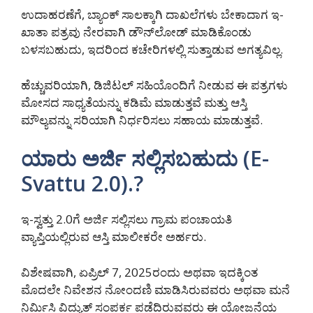
ಉದಾಹರಣೆಗೆ, ಬ್ಯಾಂಕ್ ಸಾಲಕ್ಕಾಗಿ ದಾಖಲೆಗಳು ಬೇಕಾದಾಗ ಇ-
ಖಾತಾ ಪತ್ರವು ನೇರವಾಗಿ ಡೌನ್‌ಲೋಡ್ ಮಾಡಿಕೊಂಡು
ಬಳಸಬಹುದು, ಇದರಿಂದ ಕಚೇರಿಗಳಲ್ಲಿ ಸುತ್ತಾಡುವ ಅಗತ್ಯವಿಲ್ಲ.
ಹೆಚ್ಚುವರಿಯಾಗಿ, ಡಿಜಿಟಲ್ ಸಹಿಯೊಂದಿಗೆ ನೀಡುವ ಈ ಪತ್ರಗಳು
ಮೋಸದ ಸಾಧ್ಯತೆಯನ್ನು ಕಡಿಮೆ ಮಾಡುತ್ತವೆ ಮತ್ತು ಆಸ್ತಿ
ಮೌಲ್ಯವನ್ನು ಸರಿಯಾಗಿ ನಿರ್ಧರಿಸಲು ಸಹಾಯ ಮಾಡುತ್ತವೆ.
ಯಾರು ಅರ್ಜಿ ಸಲ್ಲಿಸಬಹುದು (E-
Svattu 2.0).?
ಇ-ಸ್ವತ್ತು 2.0ಗೆ ಅರ್ಜಿ ಸಲ್ಲಿಸಲು ಗ್ರಾಮ ಪಂಚಾಯತಿ
ವ್ಯಾಪ್ತಿಯಲ್ಲಿರುವ ಆಸ್ತಿ ಮಾಲೀಕರೇ ಅರ್ಹರು.
ವಿಶೇಷವಾಗಿ, ಏಪ್ರಿಲ್ 7, 2025ರಂದು ಅಥವಾ ಇದಕ್ಕಿಂತ
ಮೊದಲೇ ನಿವೇಶನ ನೋಂದಣಿ ಮಾಡಿಸಿರುವವರು ಅಥವಾ ಮನೆ
ನಿರ್ಮಿಸಿ ವಿದ್ಯುತ್ ಸಂಪರ್ಕ ಪಡೆದಿರುವವರು ಈ ಯೋಜನೆಯ