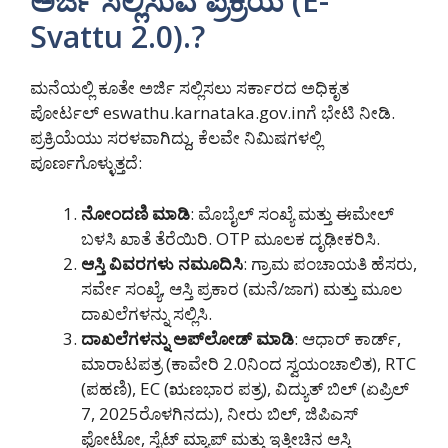
ಅರ್ಜಿ ಸಲ್ಲಿಸುವ ಪ್ರಕ್ರಿಯೆ (E-
Svattu 2.0).?
ಮನೆಯಲ್ಲಿ ಕೂತೇ ಅರ್ಜಿ ಸಲ್ಲಿಸಲು ಸರ್ಕಾರದ ಅಧಿಕೃತ
ಪೋರ್ಟಲ್ eswathu.karnataka.gov.inಗೆ ಭೇಟಿ ನೀಡಿ.
ಪ್ರಕ್ರಿಯೆಯು ಸರಳವಾಗಿದ್ದು, ಕೆಲವೇ ನಿಮಿಷಗಳಲ್ಲಿ
ಪೂರ್ಣಗೊಳ್ಳುತ್ತದೆ:
ನೋಂದಣಿ ಮಾಡಿ
: ಮೊಬೈಲ್ ಸಂಖ್ಯೆ ಮತ್ತು ಈಮೇಲ್
ಬಳಸಿ ಖಾತೆ ತೆರೆಯಿರಿ. OTP ಮೂಲಕ ದೃಢೀಕರಿಸಿ.
ಆಸ್ತಿ ವಿವರಗಳು ನಮೂದಿಸಿ
: ಗ್ರಾಮ ಪಂಚಾಯತಿ ಹೆಸರು,
ಸರ್ವೇ ಸಂಖ್ಯೆ, ಆಸ್ತಿ ಪ್ರಕಾರ (ಮನೆ/ಜಾಗ) ಮತ್ತು ಮೂಲ
ದಾಖಲೆಗಳನ್ನು ಸಲ್ಲಿಸಿ.
ದಾಖಲೆಗಳನ್ನು ಅಪ್‌ಲೋಡ್ ಮಾಡಿ
: ಆಧಾರ್ ಕಾರ್ಡ್,
ಮಾರಾಟಪತ್ರ (ಕಾವೇರಿ 2.0ನಿಂದ ಸ್ವಯಂಚಾಲಿತ), RTC
(ಪಹಣಿ), EC (ಋಣಭಾರ ಪತ್ರ), ವಿದ್ಯುತ್ ಬಿಲ್ (ಏಪ್ರಿಲ್
7, 2025ರೊಳಗಿನದು), ನೀರು ಬಿಲ್, ಜಿಪಿಎಸ್
ಫೋಟೋ, ಸೈಟ್ ಮ್ಯಾಪ್ ಮತ್ತು ಇತ್ತೀಚಿನ ಆಸ್ತಿ