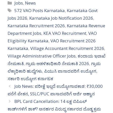
Categories
Jobs
,
News
Tags
572 VAO Posts Karnataka
,
Karnataka Govt
Jobs 2026
,
Karnataka Job Notification 2026
,
Karnataka Recruitment 2026
,
Karnataka Revenue
Department Jobs
,
KEA VAO Recruitment
,
VAO
Eligibility Karnataka
,
VAO Recruitment 2026
Karnataka
,
Village Accountant Recruitment 2026
,
Village Administrative Officer Jobs
,
ಕಂದಾಯ ಇಲಾಖೆ
ನೇಮಕಾತಿ
,
ಗ್ರಾಮ ಆಡಳಿತಾಧಿಕಾರಿ ನೇಮಕಾತಿ 2026
,
ಗ್ರಾಮ
ಲೆಕ್ಕಾಧಿಕಾರಿ ಹುದ್ದೆಗಳು
,
ಪಿಯುಸಿ ಪಾಸಾದವರಿಗೆ ಉದ್ಯೋಗ
,
ಸರ್ಕಾರಿ ಉದ್ಯೋಗ ಕರ್ನಾಟಕ
Job News: ಪರೀಕ್ಷೆ ಇಲ್ಲದೆ ಉದ್ಯೋಗಾವಕಾಶ: ₹30,000
ವರೆಗೆ ವೇತನ, SSLC/PUC ಪಾಸಾದವರಿಗೆ ಅರ್ಜಿ ಆಹ್ವಾನ
BPL Card Cancellation: 14 ಲಕ್ಷ ಬಿಪಿಎಲ್
ಕಾರ್ಡ್‌ಗಳಿಗೆ ಶಾಕ್? ಅನರ್ಹರ ವಿರುದ್ಧ ಸರ್ಕಾರದ ದೊಡ್ಡ ಕ್ರಮ