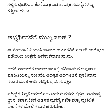
ಸಲ್ಲಿಸುವುದರಿಂದ ಕೊನೆಯ ಕ್ಷಣದ ತಾಂತ್ರಿಕ ಸಮಸ್ಯೆಗಳನ್ನು
ತಪ್ಪಿಸಬಹುದು.
ಅಭ್ಯರ್ಥಿಗಳಿಗೆ ಮುಖ್ಯ ಸಲಹೆ.?
ಈ ನೇಮಕಾತಿ ಪಿಯುಸಿ ಪಾಸಾದ ಯುವಕರಿಗೆ ಸರ್ಕಾರಿ ಉದ್ಯೋಗ
ಪಡೆಯಲು ಉತ್ತಮ ಅವಕಾಶವಾಗಬಹುದು.
ಆದರೆ ಸಾಮಾಜಿಕ ಜಾಲತಾಣಗಳಲ್ಲಿ ಹರಿದಾಡುವ ಅಪೂರ್ಣ
ಮಾಹಿತಿಯನ್ನು ನಂಬದೇ, ಅಧಿಕೃತ ಅಧಿಸೂಚನೆ ಪ್ರಕಟವಾದ
ನಂತರ ಮಾತ್ರ ಅರ್ಜಿ ಸಲ್ಲಿಸುವುದು ಸುರಕ್ಷಿತ.
ಪರೀಕ್ಷೆಗೆ ಸಿದ್ಧತೆ ಆರಂಭಿಸಲು ಬಯಸುವವರು ಕನ್ನಡ, ಸಾಮಾನ್ಯ
ಜ್ಞಾನ, ಕರ್ನಾಟಕದ ಆಡಳಿತ ವ್ಯವಸ್ಥೆ, ಗಣಿತ ಮತ್ತು ಪ್ರಚಲಿತ
ಘಟನೆಗಳ ಮೇಲೆ ಗಮನ ಹರಿಸಬೇಕು.