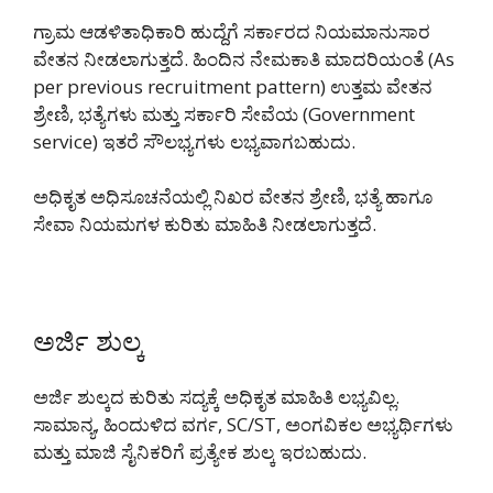
ಗ್ರಾಮ ಆಡಳಿತಾಧಿಕಾರಿ ಹುದ್ದೆಗೆ ಸರ್ಕಾರದ ನಿಯಮಾನುಸಾರ
ವೇತನ ನೀಡಲಾಗುತ್ತದೆ. ಹಿಂದಿನ ನೇಮಕಾತಿ ಮಾದರಿಯಂತೆ (As
per previous recruitment pattern) ಉತ್ತಮ ವೇತನ
ಶ್ರೇಣಿ, ಭತ್ಯೆಗಳು ಮತ್ತು ಸರ್ಕಾರಿ ಸೇವೆಯ (Government
service) ಇತರೆ ಸೌಲಭ್ಯಗಳು ಲಭ್ಯವಾಗಬಹುದು.
ಅಧಿಕೃತ ಅಧಿಸೂಚನೆಯಲ್ಲಿ ನಿಖರ ವೇತನ ಶ್ರೇಣಿ, ಭತ್ಯೆ ಹಾಗೂ
ಸೇವಾ ನಿಯಮಗಳ ಕುರಿತು ಮಾಹಿತಿ ನೀಡಲಾಗುತ್ತದೆ.
ಅರ್ಜಿ ಶುಲ್ಕ
ಅರ್ಜಿ ಶುಲ್ಕದ ಕುರಿತು ಸದ್ಯಕ್ಕೆ ಅಧಿಕೃತ ಮಾಹಿತಿ ಲಭ್ಯವಿಲ್ಲ.
ಸಾಮಾನ್ಯ, ಹಿಂದುಳಿದ ವರ್ಗ, SC/ST, ಅಂಗವಿಕಲ ಅಭ್ಯರ್ಥಿಗಳು
ಮತ್ತು ಮಾಜಿ ಸೈನಿಕರಿಗೆ ಪ್ರತ್ಯೇಕ ಶುಲ್ಕ ಇರಬಹುದು.