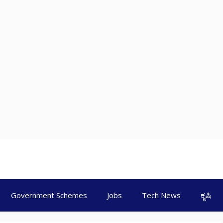
Government Schemes
Jobs
Tech News
ಕೃಷಿ