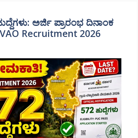
ದ್ದೆಗಳು: ಅರ್ಜಿ ಪ್ರಾರಂಭ ದಿನಾಂಕ
ವರ | VAO Recruitment 2026