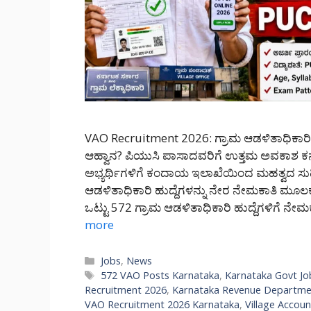
VAO Recruitment 2026: ಗ್ರಾಮ ಆಡಳಿತಾಧಿಕಾರಿ ನೇ
ಆಹ್ವಾನ? ಪಿಯುಸಿ ಪಾಸಾದವರಿಗೆ ಉತ್ತಮ ಅವಕಾಶ ಕರ್ನ
ಅಭ್ಯರ್ಥಿಗಳಿಗೆ ಕಂದಾಯ ಇಲಾಖೆಯಿಂದ ಮಹತ್ವದ ಸುದ್ದಿ ಹ
ಆಡಳಿತಾಧಿಕಾರಿ ಹುದ್ದೆಗಳನ್ನು ನೇರ ನೇಮಕಾತಿ ಮೂಲಕ ಭ
ಒಟ್ಟು 572 ಗ್ರಾಮ ಆಡಳಿತಾಧಿಕಾರಿ ಹುದ್ದೆಗಳಿಗೆ ನೇಮಕ
more
Categories
Jobs
,
News
Tags
572 VAO Posts Karnataka
,
Karnataka Govt Jo
Recruitment 2026
,
Karnataka Revenue Departme
VAO Recruitment 2026 Karnataka
,
Village Accou