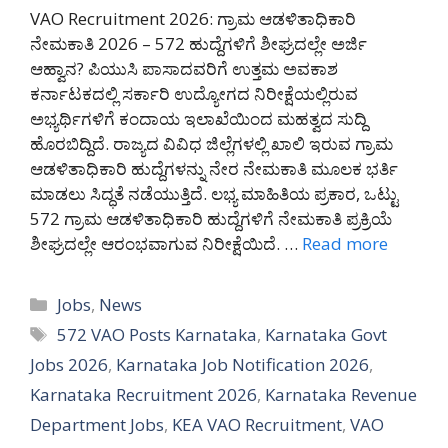
VAO Recruitment 2026: ಗ್ರಾಮ ಆಡಳಿತಾಧಿಕಾರಿ
ನೇಮಕಾತಿ 2026 – 572 ಹುದ್ದೆಗಳಿಗೆ ಶೀಘ್ರದಲ್ಲೇ ಅರ್ಜಿ
ಆಹ್ವಾನ? ಪಿಯುಸಿ ಪಾಸಾದವರಿಗೆ ಉತ್ತಮ ಅವಕಾಶ
ಕರ್ನಾಟಕದಲ್ಲಿ ಸರ್ಕಾರಿ ಉದ್ಯೋಗದ ನಿರೀಕ್ಷೆಯಲ್ಲಿರುವ
ಅಭ್ಯರ್ಥಿಗಳಿಗೆ ಕಂದಾಯ ಇಲಾಖೆಯಿಂದ ಮಹತ್ವದ ಸುದ್ದಿ
ಹೊರಬಿದ್ದಿದೆ. ರಾಜ್ಯದ ವಿವಿಧ ಜಿಲ್ಲೆಗಳಲ್ಲಿ ಖಾಲಿ ಇರುವ ಗ್ರಾಮ
ಆಡಳಿತಾಧಿಕಾರಿ ಹುದ್ದೆಗಳನ್ನು ನೇರ ನೇಮಕಾತಿ ಮೂಲಕ ಭರ್ತಿ
ಮಾಡಲು ಸಿದ್ಧತೆ ನಡೆಯುತ್ತಿದೆ. ಲಭ್ಯ ಮಾಹಿತಿಯ ಪ್ರಕಾರ, ಒಟ್ಟು
572 ಗ್ರಾಮ ಆಡಳಿತಾಧಿಕಾರಿ ಹುದ್ದೆಗಳಿಗೆ ನೇಮಕಾತಿ ಪ್ರಕ್ರಿಯೆ
ಶೀಘ್ರದಲ್ಲೇ ಆರಂಭವಾಗುವ ನಿರೀಕ್ಷೆಯಿದೆ. …
Read more
Categories
Jobs
,
News
Tags
572 VAO Posts Karnataka
,
Karnataka Govt
Jobs 2026
,
Karnataka Job Notification 2026
,
Karnataka Recruitment 2026
,
Karnataka Revenue
Department Jobs
,
KEA VAO Recruitment
,
VAO