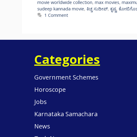
movie worldwide collection
,
max movies
,
maximu
sudeep kannada movie
,
ಕಿಚ್ಚ ಸುದೀಪ್​​
,
ಕೃಷ್ಣ
,
ಕೋಟಿಗೊಬ್
1 Comment
Categories
Government Schemes
Horoscope
Jobs
Karnataka Samachara
News