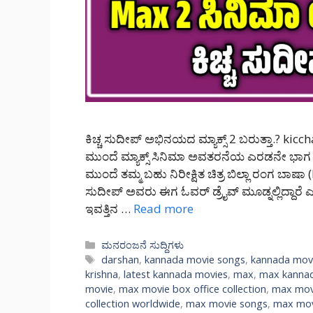
ಕಿಚ್ಚ ಸುದೀಪ್ ಅಭಿನಯದ ಮ್ಯಾಕ್ಸ್ 2 ಬರುತ್ತಾ.? ki
ಮುಂದೆ ಮ್ಯಾಕ್ಸ್ ಸಿನಿಮಾ ಅವತರನೆಯ ಎರಡನೇ ಭಾಗ ಬರು
ಮುಂದೆ ತಮ್ಮ ಬಹು ನಿರೀಕ್ಷಿತ ಚಿತ್ರ ಬಿಲ್ಲಾ ರಂಗ ಬಾಷಾ (
ಸುದೀಪ್ ಅವರು ಈಗ ಓವರ್ ಡ್ರೈವ್ ಮೂಡ್ನಲ್ಲಿದ್ದಾರೆ ಎಂದು 
ಇವತ್ತಿನ …
Read more
Categories
ಮನರಂಜನೆ ಸುದ್ದಿಗಳು
Tags
darshan
,
kannada movie songs
,
kannada mov
krishna
,
latest kannada movies
,
max
,
max kanna
movie
,
max movie box office collection
,
max movi
collection worldwide
,
max movie songs
,
max movi