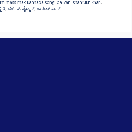
m mass max kannada song
,
pailvan
,
shahrukh khan
,
ಬ 3
,
ದರ್ಶನ್
,
ಪೈಲ್ವಾನ್​
,
ಶಾರುಖ್ ಖಾನ್