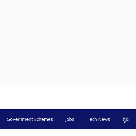
Government Schemes
Jobs
Tech News
ಕೃಷಿ