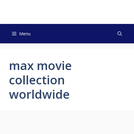
Skip
to
content
Menu
max movie
collection
worldwide