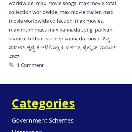
worldwide
,
max movie songs
,
max movie total
collection worldwide
,
max movie trailer
,
max
movie worldwide collection
,
max movies
,
maximum mass max kannada song
,
pailvan
,
shahrukh khan
,
sudeep kannada movie
,
ಕಿಚ್ಚ
ಸುದೀಪ್​​
,
ಕೃಷ್ಣ
,
ಕೋಟಿಗೊಬ್ಬ 3
,
ದರ್ಶನ್
,
ಪೈಲ್ವಾನ್​
,
ಶಾರುಖ್
ಖಾನ್
1 Comment
Categories
Government Schemes