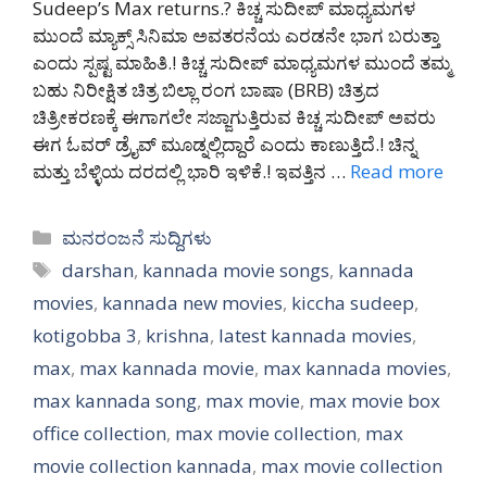
Sudeep’s Max returns.? ಕಿಚ್ಚ ಸುದೀಪ್ ಮಾಧ್ಯಮಗಳ
ಮುಂದೆ ಮ್ಯಾಕ್ಸ್ ಸಿನಿಮಾ ಅವತರನೆಯ ಎರಡನೇ ಭಾಗ ಬರುತ್ತಾ
ಎಂದು ಸ್ಪಷ್ಟ ಮಾಹಿತಿ.! ಕಿಚ್ಚ ಸುದೀಪ್ ಮಾಧ್ಯಮಗಳ ಮುಂದೆ ತಮ್ಮ
ಬಹು ನಿರೀಕ್ಷಿತ ಚಿತ್ರ ಬಿಲ್ಲಾ ರಂಗ ಬಾಷಾ (BRB) ಚಿತ್ರದ
ಚಿತ್ರೀಕರಣಕ್ಕೆ ಈಗಾಗಲೇ ಸಜ್ಜಾಗುತ್ತಿರುವ ಕಿಚ್ಚ ಸುದೀಪ್ ಅವರು
ಈಗ ಓವರ್ ಡ್ರೈವ್ ಮೂಡ್ನಲ್ಲಿದ್ದಾರೆ ಎಂದು ಕಾಣುತ್ತಿದೆ.! ಚಿನ್ನ
ಮತ್ತು ಬೆಳ್ಳಿಯ ದರದಲ್ಲಿ ಭಾರಿ ಇಳಿಕೆ.! ಇವತ್ತಿನ …
Read more
Categories
ಮನರಂಜನೆ ಸುದ್ದಿಗಳು
Tags
darshan
,
kannada movie songs
,
kannada
movies
,
kannada new movies
,
kiccha sudeep
,
kotigobba 3
,
krishna
,
latest kannada movies
,
max
,
max kannada movie
,
max kannada movies
,
max kannada song
,
max movie
,
max movie box
office collection
,
max movie collection
,
max
movie collection kannada
,
max movie collection