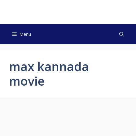
Skip
to
content
Menu
max kannada
movie