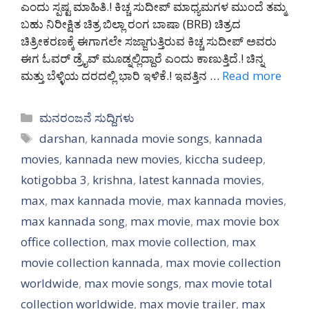
ಎಂದು ಸ್ಪಷ್ಟ ಮಾಹಿತಿ.! ಕಿಚ್ಚ ಸುದೀಪ್ ಮಾಧ್ಯಮಗಳ ಮುಂದೆ ತಮ್ಮ
ಬಹು ನಿರೀಕ್ಷಿತ ಚಿತ್ರ ಬಿಲ್ಲಾ ರಂಗ ಬಾಷಾ (BRB) ಚಿತ್ರದ
ಚಿತ್ರೀಕರಣಕ್ಕೆ ಈಗಾಗಲೇ ಸಜ್ಜಾಗುತ್ತಿರುವ ಕಿಚ್ಚ ಸುದೀಪ್ ಅವರು
ಈಗ ಓವರ್ ಡ್ರೈವ್ ಮೂಡ್ನಲ್ಲಿದ್ದಾರೆ ಎಂದು ಕಾಣುತ್ತಿದೆ.! ಚಿನ್ನ
ಮತ್ತು ಬೆಳ್ಳಿಯ ದರದಲ್ಲಿ ಭಾರಿ ಇಳಿಕೆ.! ಇವತ್ತಿನ …
Read more
Categories
ಮನರಂಜನೆ ಸುದ್ದಿಗಳು
Tags
darshan
,
kannada movie songs
,
kannada
movies
,
kannada new movies
,
kiccha sudeep
,
kotigobba 3
,
krishna
,
latest kannada movies
,
max
,
max kannada movie
,
max kannada movies
,
max kannada song
,
max movie
,
max movie box
office collection
,
max movie collection
,
max
movie collection kannada
,
max movie collection
worldwide
,
max movie songs
,
max movie total
collection worldwide
,
max movie trailer
,
max