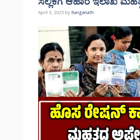
ಸಲ್ಲಿಕೆಗೆ ಆಹಾರ ಇಲಾಖೆ ಮಹತ್
April 3, 2025
by
Ranganath