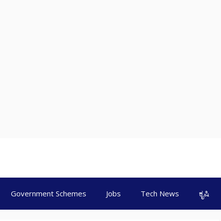
Government Schemes
Jobs
Tech News
ಕೃಷಿ