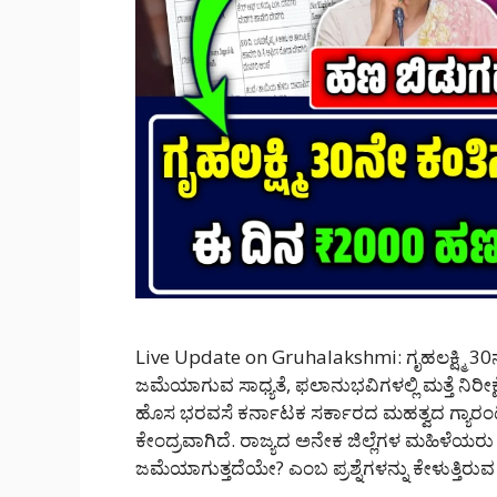
Live Update on Gruhalakshmi: ಗೃಹಲಕ್ಷ್ಮಿ 30ನ
ಜಮೆಯಾಗುವ ಸಾಧ್ಯತೆ, ಫಲಾನುಭವಿಗಳಲ್ಲಿ ಮತ್ತೆ ನಿರೀಕ್
ಹೊಸ ಭರವಸೆ ಕರ್ನಾಟಕ ಸರ್ಕಾರದ ಮಹತ್ವದ ಗ್ಯಾರಂಟಿ
ಕೇಂದ್ರವಾಗಿದೆ. ರಾಜ್ಯದ ಅನೇಕ ಜಿಲ್ಲೆಗಳ ಮಹಿಳೆಯರ
ಜಮೆಯಾಗುತ್ತದೆಯೇ? ಎಂಬ ಪ್ರಶ್ನೆಗಳನ್ನು ಕೇಳುತ್ತಿರು