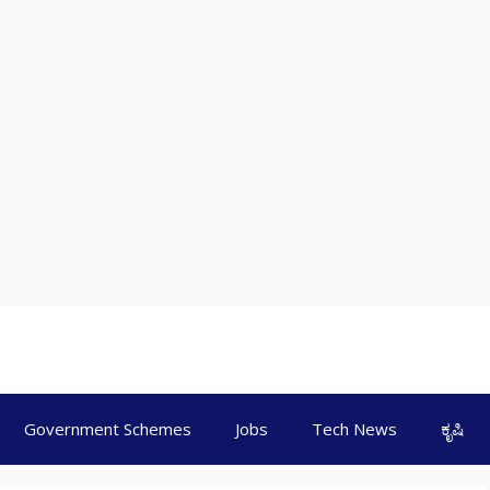
Government Schemes
Jobs
Tech News
ಕೃಷಿ