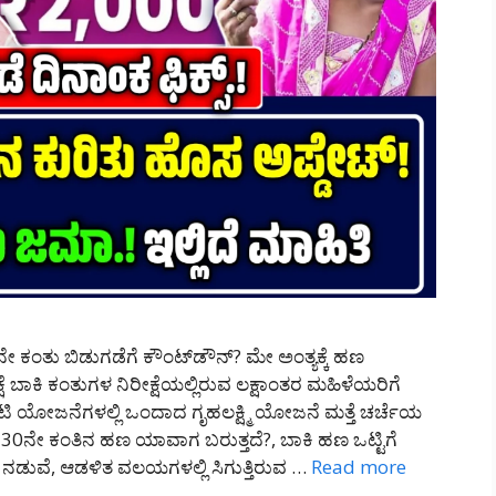
ೇ ಕಂತು ಬಿಡುಗಡೆಗೆ ಕೌಂಟ್‌ಡೌನ್? ಮೇ ಅಂತ್ಯಕ್ಕೆ ಹಣ
ಷೆ ಬಾಕಿ ಕಂತುಗಳ ನಿರೀಕ್ಷೆಯಲ್ಲಿರುವ ಲಕ್ಷಾಂತರ ಮಹಿಳೆಯರಿಗೆ
 ಯೋಜನೆಗಳಲ್ಲಿ ಒಂದಾದ ಗೃಹಲಕ್ಷ್ಮಿ ಯೋಜನೆ ಮತ್ತೆ ಚರ್ಚೆಯ
ು 30ನೇ ಕಂತಿನ ಹಣ ಯಾವಾಗ ಬರುತ್ತದೆ?, ಬಾಕಿ ಹಣ ಒಟ್ಟಿಗೆ
ವ ನಡುವೆ, ಆಡಳಿತ ವಲಯಗಳಲ್ಲಿ ಸಿಗುತ್ತಿರುವ …
Read more