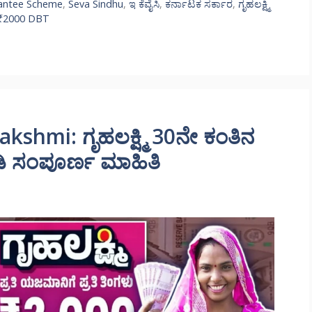
antee Scheme
,
Seva Sindhu
,
ಇ ಕೆವೈಸಿ
,
ಕರ್ನಾಟಕ ಸರ್ಕಾರ
,
ಗೃಹಲಕ್ಷ್ಮಿ
₹2000 DBT
shmi: ಗೃಹಲಕ್ಷ್ಮಿ 30ನೇ ಕಂತಿನ
ೋಡಿ ಸಂಪೂರ್ಣ ಮಾಹಿತಿ