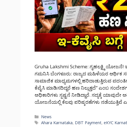
Gruha Lakshmi Scheme: ಗೃಹಲಕ್ಷ್ಮಿ ಯೋಜನೆ! ಇ-
ಗಮನಿಸಿ ಬೆಂಗಳೂರು: ರಾಜ್ಯದ ಮಹಿಳೆಯರ ಆರ್ಥಿಕ ಸಬಲ
ಸಾಮಾಜಿಕ ಮಾಧ್ಯಮಗಳಲ್ಲಿ ಹರಿದಾಡುತ್ತಿರುವ ವದಂತಿ
ಕೆವೈಸಿ ಮಾಡಿಸದಿದ್ದರೆ ಹಣ ನಿಲ್ಲುತ್ತದೆ” ಎಂಬ ಸಂದೇಶ
ಅಧಿಕಾರಿಗಳು ಸ್ಪಷ್ಟನೆ ನೀಡಿದ್ದಾರೆ. ಸದ್ಯಕ್ಕೆ ಯಾವುದೇ
ಯೋಜನೆಯಲ್ಲಿ ಕೆಲವು ಪರಿಷ್ಕರಣೆಗಳು ನಡೆಯುತ್ತಿವ
Categories
News
Tags
Ahara Karnataka
,
DBT Payment
,
eKYC Karna