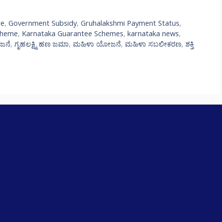
te
,
Government Subsidy
,
Gruhalakshmi Payment Status
,
cheme
,
Karnataka Guarantee Schemes
,
karnataka news
,
ೋಜನೆ
,
ಗೃಹಲಕ್ಷ್ಮಿ ಹಣ ಜಮಾ
,
ಮಹಿಳಾ ಯೋಜನೆ
,
ಮಹಿಳಾ ಸಬಲೀಕರಣ
,
ಶಕ್ತಿ