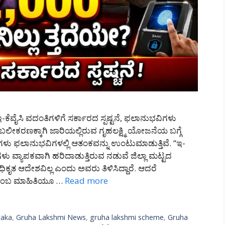
ಕೆವೈಸಿ ವದಂತಿಗಳಿಗೆ ಸರ್ಕಾರದ ಸ್ಪಷ್ಟನೆ, ಫಲಾನುಭವಿಗಳು
ೀಕರಣಕ್ಕಾಗಿ ಜಾರಿಯಲ್ಲಿರುವ ಗೃಹಲಕ್ಷ್ಮಿ ಯೋಜನೆಯ ಬಗ್ಗೆ
ಗಳು ಫಲಾನುಭವಿಗಳಲ್ಲಿ ಆತಂಕವನ್ನು ಉಂಟುಮಾಡುತ್ತಿವೆ. “ಇ-
ಗಳು ವ್ಯಾಪಕವಾಗಿ ಹರಿದಾಡುತ್ತಿರುವ ನಡುವೆ ಜಿಲ್ಲಾ ಮಟ್ಟದ
 ಅಧಿಕೃತ ಆದೇಶವಿಲ್ಲ ಎಂದು ಅವರು ತಿಳಿಸಿದ್ದಾರೆ. ಆದರೆ
ೆ ಎಂಬ ಮಾಹಿತಿಯೂ …
Read more
taka
,
Gruha Lakshmi News
,
gruha lakshmi scheme
,
Gruha