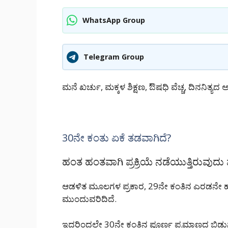
WhatsApp Group
Telegram Group
ಮನೆ ಖರ್ಚು, ಮಕ್ಕಳ ಶಿಕ್ಷಣ, ಔಷಧಿ ವೆಚ್ಚ, ದಿನನಿತ್ಯದ
30ನೇ ಕಂತು ಏಕೆ ತಡವಾಗಿದೆ?
ಹಂತ ಹಂತವಾಗಿ ಪ್ರಕ್ರಿಯೆ ನಡೆಯುತ್ತಿರುವುದ
ಆಡಳಿತ ಮೂಲಗಳ ಪ್ರಕಾರ, 29ನೇ ಕಂತಿನ ಎರಡನೇ ಹಂತದ ಬ
ಮುಂದುವರಿದಿದೆ.
ಇದರಿಂದಲೇ 30ನೇ ಕಂತಿನ ಪೂರ್ಣ ಪ್ರಮಾಣದ ಬಿಡುಗಡೆ