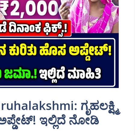
uhalakshmi: ಗೃಹಲಕ್ಷ್ಮಿ
ಪ್ಡೇಟ್! ಇಲ್ಲಿದೆ ನೋಡಿ