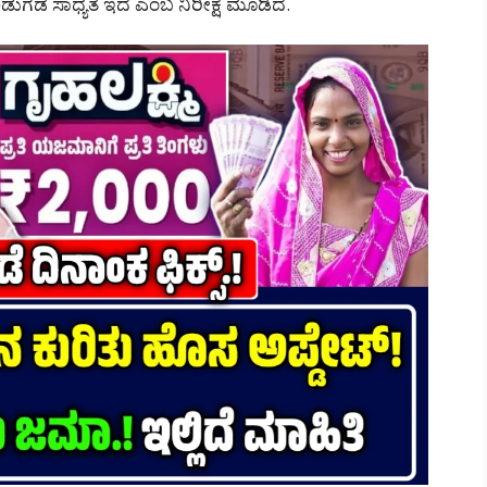
ಡೆ ಸಾಧ್ಯತೆ ಇದೆ ಎಂಬ ನಿರೀಕ್ಷೆ ಮೂಡಿದೆ.