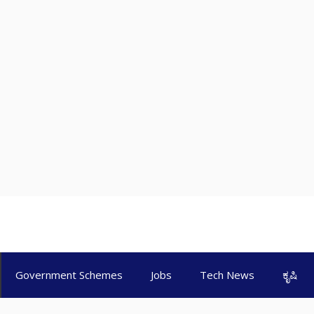
Government Schemes
Jobs
Tech News
ಕೃಷಿ