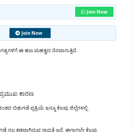
Join Now
Join Now
 ಅಗತ್ಯಗಳಿಗೆ ಈ ಹಣ ಮಹತ್ವದ ನೆರವಾಗುತ್ತಿದೆ.
ು ಪ್ರಮುಖ ಕಾರಣ
ಿಡುಗಡೆ ಪ್ರಕ್ರಿಯೆ ಇನ್ನೂ ಕೆಲವು ಜಿಲ್ಲೆಗಳಲ್ಲಿ
 ಸ್ವಲ್ಪ ತಡವಾಗಿರುವ ಸಾಧ್ಯತೆ ಇದೆ. ಈಗಾಗಲೇ ಕೆಲವು