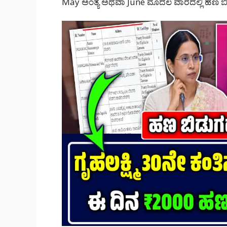
May ಅಂತ್ಯ ಅಥವಾ June ಮೊದಲ ವಾರದಲ್ಲಿ ಹಣ ಬಿಡುಗ