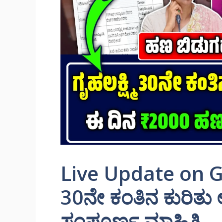
Live Update on Gr
30ನೇ ಕಂತಿನ ಕುರಿತು ಅ
ಸಂಪೂರ್ಣ ಮಾಹಿತಿ