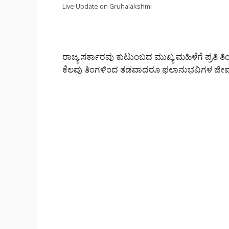
Live Update on Gruhalakshmi
ರಾಜ್ಯ ಸರ್ಕಾರವು ಕುಟುಂಬದ ಮುಖ್ಯ ಮಹಿಳೆಗೆ ಪ್ರತಿ 
ಕೆಲವು ತಿಂಗಳಿಂದ ತಡವಾದರೂ ಫಲಾನುಭವಿಗಳ ಜೀವನ