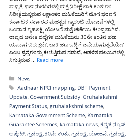
ಸಾಧ್ಯತೆ, ಫಲಾನುಭವಿಗಳಲ್ಲಿ ಮತ್ತೆ ನಿರೀಕ್ಷೆ ಬಾಕಿ ಕಂತುಗಳ
ನಿರೀಕ್ಷೆಯಲ್ಲಿರುವ ಲಕ್ಷಾಂತರ ಮಹಿಳೆಯರಿಗೆ ಹೊಸ ಭರವಸೆ
ಕರ್ನಾಟಕ ಸರ್ಕಾರದ ಮಹತ್ವದ ಗ್ಯಾರಂಟಿ ಯೋಜನೆಗಳಲ್ಲಿ
ಒಂದಾದ ಗೃಹಲಕ್ಷ್ಮಿ ಯೋಜನೆ ಮತ್ತೆ ಚರ್ಚೆಯ ಕೇಂದ್ರವಾಗಿದೆ.
ರಾಜ್ಯದ ಅನೇಕ ಜಿಲ್ಲೆಗಳ ಮಹಿಳೆಯರು 30ನೇ ಕಂತಿನ ಹಣ
ಯಾವಾಗ ಬರುತ್ತದೆ?, ಬಾಕಿ ಹಣ ಒಟ್ಟಿಗೆ ಜಮೆಯಾಗುತ್ತದೆಯೇ?
ಎಂಬ ಪ್ರಶ್ನೆಗಳನ್ನು ಕೇಳುತ್ತಿರುವ ನಡುವೆ, ಆಡಳಿತ ವಲಯಗಳಲ್ಲಿ
ಸಿಗುತ್ತಿರುವ …
Read more
Categories
News
Tags
Aadhaar NPCI mapping
,
DBT Payment
Update
,
Government Subsidy
,
Gruhalakshmi
Payment Status
,
gruhalakshmi scheme
,
Karnataka Government Scheme
,
Karnataka
Guarantee Schemes
,
karnataka news
,
ಕನ್ನಡ ನ್ಯೂಸ್
ಅಪ್ಡೇಟ್
,
ಗೃಹಲಕ್ಷ್ಮಿ 30ನೇ ಕಂತು
,
ಗೃಹಲಕ್ಷ್ಮಿ ಯೋಜನೆ
,
ಗೃಹಲಕ್ಷ್ಮಿ