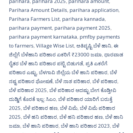
parihara
,
parihara 2025
,
parihara amount
,
Parihara Amount Details
,
parihara application
,
Parihara Farmers List
,
parihara kannada
,
parihara payment
,
parihara payment 2025
,
parihara payment karnataka
,
pmfby payments
to farmers
,
Village Wise List
,
ಅತಿವೃಷ್ಟಿ ಬೆಳೆ ಹಾನಿ
,
ಈ
ಜಿಲ್ಲೆಗೆ ಬೆಳೆಹಾನಿ ಪರಿಹಾರ ಏಕರಿಗೆ ₹23000 ಜಮಾ
,
ಧಾರವಾಡ
ರೈತರ ಬೆಳೆ ಹಾನಿ ಪರಿಹಾರ ಪಟ್ಟಿ ಬಿಡುಗಡೆ
,
ಪ್ರತಿ ಎಕರೆಗೆ
ಪರಿಹಾರ ಎಷ್ಟು
,
ಬೆಳಗಾವಿ ಜಿಲ್ಲೆಯ ಬೆಳೆ ಹಾನಿ ಪರಿಹಾರ
,
ಬೆಳೆ
ನಷ್ಟ ಪರಿಹಾರ ಘೋಷಣೆ
,
ಬೆಳೆ ನಾಶ ಪರಿಹಾರ
,
ಬೆಳೆ ಪರಿಹಾರ
,
ಬೆಳೆ ಪರಿಹಾರ 2025
,
ಬೆಳೆ ಪರಿಹಾರ ಆದಷ್ಟು ಬೇಗ ಕೊಡ್ತೀವಿ
ದುಡ್ಡಿಗೆ ಕೊರತೆ ಇಲ್ಲ: ಸಿಎಂ
,
ಬೆಳೆ ಪರಿಹಾರ ಯಾರಿಗೆ ಬರುತ್ತೆ
2025
,
ಬೆಳೆ ಪರಿಹಾರ ಹಣ
,
ಬೆಳೆ ವಿಮೆ
,
ಬೆಳೆ ವಿಮೆ ಪರಿಹಾರ
2025
,
ಬೆಳೆ ಹನಿ ಪರಿಹಾರ
,
ಬೆಳೆ ಹನಿ ಪರಿಹಾರ ಹಣ
,
ಬೆಳೆ ಹಾನಿ
ಜಮಾ
,
ಬೆಳೆ ಹಾನಿ ಪರಿಹಾರ
,
ಬೆಳೆ ಹಾನಿ ಪರಿಹಾರ 2023
,
ಬೆಳೆ