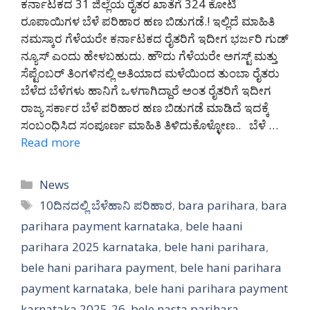
ಕರ್ನಾಟಕದ 31 ಜಿಲ್ಲೆಯ ರೈತರ ಖಾತೆಗೆ 324 ಕೋಟಿ
ರೂಪಾಯಿಗಳ ಬೆಳೆ ಪರಿಹಾರ ಹಣ ಬಿಡುಗಡೆ.! ಇಲ್ಲಿದೆ ಮಾಹಿತಿ
ನಮಸ್ಕಾರ ಗೆಳೆಯರೇ ಕರ್ನಾಟಕದ ರೈತರಿಗೆ ಇದೀಗ ಭರ್ಜರಿ ಗುಡ್
ನ್ಯೂಸ್ ಎಂದು ಹೇಳಬಹುದು. ಹೌದು ಗೆಳೆಯರೇ ಅಗಸ್ಟ್ ಮತ್ತು
ಸೆಪ್ಟೆಂಬರ್ ತಿಂಗಳಿನಲ್ಲಿ ಅತಿಯಾದ ಮಳೆಯಿಂದ ತುಂಬಾ ರೈತರು
ಬೆಳೆದ ಬೆಳೆಗಳು ಹಾನಿಗೆ ಒಳಗಾಗಿದ್ದಾರೆ ಅಂತ ರೈತರಿಗೆ ಇದೀಗ
ರಾಜ್ಯ ಸರ್ಕಾರ ಬೆಳೆ ಪರಿಹಾರ ಹಣ ಬಿಡುಗಡೆ ಮಾಡಿದೆ ಇದಕ್ಕೆ
ಸಂಬಂಧಿಸಿದ ಸಂಪೂರ್ಣ ಮಾಹಿತಿ ತಿಳಿದುಕೊಳ್ಳೋಣ.. ಬೆಳೆ …
Read more
Categories
News
Tags
10ದಿನದಲ್ಲಿ ಬೆಳೆಹಾನಿ ಪರಿಹಾರ
,
bara parihara
,
bara
parihara payment karnataka
,
bele haani
parihara 2025 karnataka
,
bele hani parihara
,
bele hani parihara payment
,
bele hani parihara
payment karnataka
,
bele hani parihara payment
karnataka 2025-26
,
bele nasta parihara