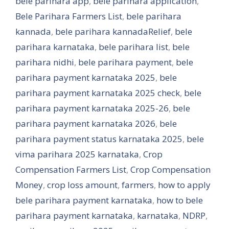
bele parihara app
,
bele parihara application
,
Bele Parihara Farmers List
,
bele parihara
kannada
,
bele parihara kannadaRelief
,
bele
parihara karnataka
,
bele parihara list
,
bele
parihara nidhi
,
bele parihara payment
,
bele
parihara payment karnataka 2025
,
bele
parihara payment karnataka 2025 check
,
bele
parihara payment karnataka 2025-26
,
bele
parihara payment karnataka 2026
,
bele
parihara payment status karnataka 2025
,
bele
vima parihara 2025 karnataka
,
Crop
Compensation Farmers List
,
Crop Compensation
Money
,
crop loss amount
,
farmers
,
how to apply
bele parihara payment karnataka
,
how to bele
parihara payment karnataka
,
karnataka
,
NDRP
,