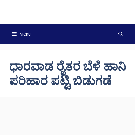
Skip
to
content
Menu
ಧಾರವಾಡ ರೈತರ ಬೆಳೆ ಹಾನಿ
ಪರಿಹಾರ ಪಟ್ಟಿ ಬಿಡುಗಡೆ