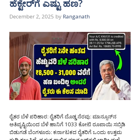
ಹೆಕ್ಟೇರ್‌ಗೆ ಎಷ್ಟು ಹಣ?
December 2, 2025
by
Ranganath
ರೈತರ ಬೆಳೆ ಪರಿಹಾರ: ರೈತರಿಗೆ ದೊಡ್ಡ ನೆರವು: ಮಾನ್ಸೂನ್‌ನ
ಅತಿವೃಷ್ಟಿಯಿಂದ ಬೆಳೆ ಹಾನಿಗೆ 1033 ಕೋಟಿ ರೂಪಾಯಿ ಸಬ್ಸಿಡಿ
ಬಿಡುಗಡೆ ಬೆಂಗಳೂರು: ಕರ್ನಾಟಕದ ರೈತರಿಗೆ ಒಂದು ಉತ್ತಮ
ಸುದ್ದಿ ತಲುಪಿದೆ. ಪ್ರಸ್ತುತ ಸಾಲಿನ ಮಾನ್ಸೂನ್‌ನಲ್ಲಿ ಭಾರೀ ಮಳೆ