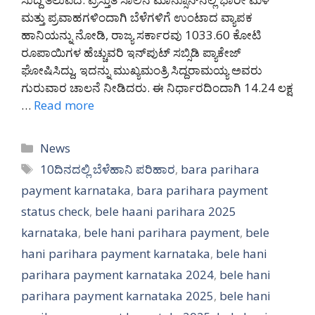
ಮತ್ತು ಪ್ರವಾಹಗಳಿಂದಾಗಿ ಬೆಳೆಗಳಿಗೆ ಉಂಟಾದ ವ್ಯಾಪಕ
ಹಾನಿಯನ್ನು ನೋಡಿ, ರಾಜ್ಯ ಸರ್ಕಾರವು 1033.60 ಕೋಟಿ
ರೂಪಾಯಿಗಳ ಹೆಚ್ಚುವರಿ ಇನ್‌ಪುಟ್ ಸಬ್ಸಿಡಿ ಪ್ಯಾಕೇಜ್
ಘೋಷಿಸಿದ್ದು, ಇದನ್ನು ಮುಖ್ಯಮಂತ್ರಿ ಸಿದ್ದರಾಮಯ್ಯ ಅವರು
ಗುರುವಾರ ಚಾಲನೆ ನೀಡಿದರು. ಈ ನಿರ್ಧಾರದಿಂದಾಗಿ 14.24 ಲಕ್ಷ
…
Read more
Categories
News
Tags
10ದಿನದಲ್ಲಿ ಬೆಳೆಹಾನಿ ಪರಿಹಾರ
,
bara parihara
payment karnataka
,
bara parihara payment
status check
,
bele haani parihara 2025
karnataka
,
bele hani parihara payment
,
bele
hani parihara payment karnataka
,
bele hani
parihara payment karnataka 2024
,
bele hani
parihara payment karnataka 2025
,
bele hani