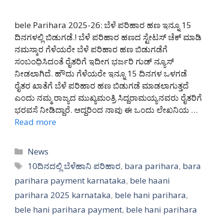
bele Parihara 2025-26: ಬೆಳೆ ಪರಿಹಾರ ಹಣ ಇನ್ನೂ 15
ದಿನಗಳಲ್ಲಿ ಬಿಡುಗಡೆ.! ಬೆಳೆ ಪರಿಹಾರ ಹಣದ ಸ್ಟೇಟಸ್ ಚೆಕ್ ಮಾಡಿ
ನಮಸ್ಕಾರ ಗೆಳೆಯರೇ ಬೆಳೆ ಪರಿಹಾರ ಹಣ ಬಿಡುಗಡೆಗೆ
ಸಂಬಂಧಿಸಿದಂತೆ ರೈತರಿಗೆ ಇದೀಗ ಭರ್ಜರಿ ಗುಡ್ ನ್ಯೂಸ್
ನೀಡಲಾಗಿದೆ. ಹೌದು ಗೆಳೆಯರೇ ಇನ್ನೂ 15 ದಿನಗಳ ಒಳಗಡೆ
ರೈತರ ಖಾತೆಗೆ ಬೆಳೆ ಪರಿಹಾರ ಹಣ ಬಿಡುಗಡೆ ಮಾಡಲಾಗುತ್ತದೆ
ಎಂದು ನಮ್ಮ ರಾಜ್ಯದ ಮುಖ್ಯಮಂತ್ರಿ ಸಿದ್ದರಾಮಯ್ಯನವರು ರೈತರಿಗೆ
ಭರವಸೆ ನೀಡಿದ್ದಾರೆ. ಆದ್ದರಿಂದ ನಾವು ಈ ಒಂದು ಲೇಖನಿಯ …
Read more
Categories
News
Tags
10ದಿನದಲ್ಲಿ ಬೆಳೆಹಾನಿ ಪರಿಹಾರ
,
bara parihara
,
bara
parihara payment karnataka
,
bele haani
parihara 2025 karnataka
,
bele hani parihara
,
bele hani parihara payment
,
bele hani parihara