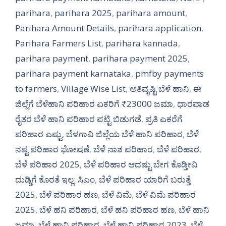
parihara
,
parihara 2025
,
parihara amount
,
Parihara Amount Details
,
parihara application
,
Parihara Farmers List
,
parihara kannada
,
parihara payment
,
parihara payment 2025
,
parihara payment karnataka
,
pmfby payments
to farmers
,
Village Wise List
,
ಅತಿವೃಷ್ಟಿ ಬೆಳೆ ಹಾನಿ
,
ಈ
ಜಿಲ್ಲೆಗೆ ಬೆಳೆಹಾನಿ ಪರಿಹಾರ ಏಕರಿಗೆ ₹23000 ಜಮಾ
,
ಧಾರವಾಡ
ರೈತರ ಬೆಳೆ ಹಾನಿ ಪರಿಹಾರ ಪಟ್ಟಿ ಬಿಡುಗಡೆ
,
ಪ್ರತಿ ಎಕರೆಗೆ
ಪರಿಹಾರ ಎಷ್ಟು
,
ಬೆಳಗಾವಿ ಜಿಲ್ಲೆಯ ಬೆಳೆ ಹಾನಿ ಪರಿಹಾರ
,
ಬೆಳೆ
ನಷ್ಟ ಪರಿಹಾರ ಘೋಷಣೆ
,
ಬೆಳೆ ನಾಶ ಪರಿಹಾರ
,
ಬೆಳೆ ಪರಿಹಾರ
,
ಬೆಳೆ ಪರಿಹಾರ 2025
,
ಬೆಳೆ ಪರಿಹಾರ ಆದಷ್ಟು ಬೇಗ ಕೊಡ್ತೀವಿ
ದುಡ್ಡಿಗೆ ಕೊರತೆ ಇಲ್ಲ: ಸಿಎಂ
,
ಬೆಳೆ ಪರಿಹಾರ ಯಾರಿಗೆ ಬರುತ್ತೆ
2025
,
ಬೆಳೆ ಪರಿಹಾರ ಹಣ
,
ಬೆಳೆ ವಿಮೆ
,
ಬೆಳೆ ವಿಮೆ ಪರಿಹಾರ
2025
,
ಬೆಳೆ ಹನಿ ಪರಿಹಾರ
,
ಬೆಳೆ ಹನಿ ಪರಿಹಾರ ಹಣ
,
ಬೆಳೆ ಹಾನಿ
ಜಮಾ
,
ಬೆಳೆ ಹಾನಿ ಪರಿಹಾರ
,
ಬೆಳೆ ಹಾನಿ ಪರಿಹಾರ 2023
,
ಬೆಳೆ