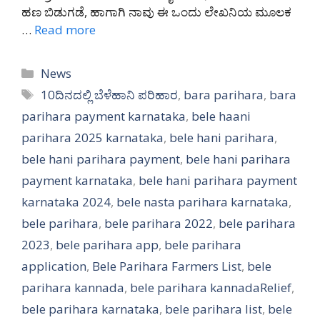
ಹಣ ಬಿಡುಗಡೆ, ಹಾಗಾಗಿ ನಾವು ಈ ಒಂದು ಲೇಖನಿಯ ಮೂಲಕ
…
Read more
Categories
News
Tags
10ದಿನದಲ್ಲಿ ಬೆಳೆಹಾನಿ ಪರಿಹಾರ
,
bara parihara
,
bara
parihara payment karnataka
,
bele haani
parihara 2025 karnataka
,
bele hani parihara
,
bele hani parihara payment
,
bele hani parihara
payment karnataka
,
bele hani parihara payment
karnataka 2024
,
bele nasta parihara karnataka
,
bele parihara
,
bele parihara 2022
,
bele parihara
2023
,
bele parihara app
,
bele parihara
application
,
Bele Parihara Farmers List
,
bele
parihara kannada
,
bele parihara kannadaRelief
,
bele parihara karnataka
,
bele parihara list
,
bele