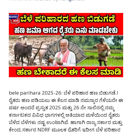
bele parihara 2025-26: ಬೆಳೆ ಪರಿಹಾರ ಹಣ ಬಿಡುಗಡೆ.!
ರೈತರು ಹಣ ಪಡಿಯಲು ಈ ಕೆಲಸ ಮಾಡಿ ನಮಸ್ಕಾರ ಗೆಳೆಯರೇ ಈ
ವರ್ಷ ಅಂದರೆ ಪ್ರಸ್ತುತ 2025 ಮತ್ತು 26 ನೇ ಸಾಲಿನಲ್ಲಿ ನಮ್ಮ
ಕರ್ನಾಟಕದ ವಿವಿಧ ಭಾಗಗಳಲ್ಲಿ ಅತಿಯಾದ ಮಳೆಯಿಂದ ರೈತರು
ಬೆಳೆದ ಬೆಳೆಗಳು ನಷ್ಟ ಉಂಟಾಗಿವೆ. ಹಾಗಾಗಿ ರಾಜ್ಯ ಸರ್ಕಾರ ಮತ್ತು
ಕೇಂದ್ರ ಸರ್ಕಾರ NDRF ಮೂಲಕ ರೈತರಿಗೆ ಇದೀಗ ಬೆಳೆ ಪರಿಹಾರ