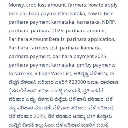
Money
,
crop loss amount
,
farmers
,
how to apply
bele parihara payment karnataka
,
how to bele
parihara payment karnataka
,
karnataka
,
NDRP
,
parihara
,
parihara 2025
,
parihara amount
,
Parihara Amount Details
,
parihara application
,
Parihara Farmers List
,
parihara kannada
,
parihara payment
,
parihara payment 2025
,
parihara payment karnataka
,
pmfby payments
to farmers
,
Village Wise List
,
ಅತಿವೃಷ್ಟಿ ಬೆಳೆ ಹಾನಿ
,
ಈ
ಜಿಲ್ಲೆಗೆ ಬೆಳೆಹಾನಿ ಪರಿಹಾರ ಏಕರಿಗೆ ₹23000 ಜಮಾ
,
ಧಾರವಾಡ
ರೈತರ ಬೆಳೆ ಹಾನಿ ಪರಿಹಾರ ಪಟ್ಟಿ ಬಿಡುಗಡೆ
,
ಪ್ರತಿ ಎಕರೆಗೆ
ಪರಿಹಾರ ಎಷ್ಟು
,
ಬೆಳಗಾವಿ ಜಿಲ್ಲೆಯ ಬೆಳೆ ಹಾನಿ ಪರಿಹಾರ
,
ಬೆಳೆ
ನಷ್ಟ ಪರಿಹಾರ ಘೋಷಣೆ
,
ಬೆಳೆ ನಾಶ ಪರಿಹಾರ
,
ಬೆಳೆ ಪರಿಹಾರ
,
ಬೆಳೆ ಪರಿಹಾರ 2025
,
ಬೆಳೆ ಪರಿಹಾರ ಆದಷ್ಟು ಬೇಗ ಕೊಡ್ತೀವಿ
ದುಡ್ಡಿಗೆ ಕೊರತೆ ಇಲ್ಲ: ಸಿಎಂ
,
ಬೆಳೆ ಪರಿಹಾರ ಯಾರಿಗೆ ಬರುತ್ತೆ