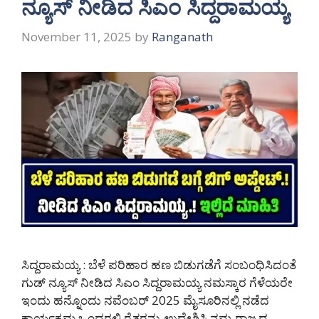
ನ್ಯೂಸ್ ನೀಡಿದ ಸಿಎಂ ಸಿದ್ದರಾಮಯ್ಯ
November 11, 2025
by
Ranganath
ಸಿದ್ದರಾಮಯ್ಯ : ಬೆಳೆ ಪರಿಹಾರ ಹಣ ಬಿಡುಗಡೆಗೆ ಸಂಬಂಧಿಸಿದಂತೆ
ಗುಡ್ ನ್ಯೂಸ್ ನೀಡಿದ ಸಿಎಂ ಸಿದ್ದರಾಮಯ್ಯ ನಮಸ್ಕಾರ ಗೆಳೆಯರೇ
ಇಂದು ಹನ್ನೊಂದು ನವೆಂಬರ್ 2025 ಮೈಸೂರಿನಲ್ಲಿ ನಡೆದ
ಕಾರ್ಯಕ್ರಮ ಒಂದರಲ್ಲಿ ರೈತರನ್ನು ಉದ್ದೇಶಿಸಿ ನಮ್ಮ ರಾಜ್ಯದ