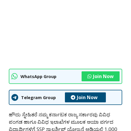
Join Now
WhatsApp Group
Join Now
Telegram Group
ಹೌದು ಸ್ನೇಹಿತರೆ ನಮ್ಮ ಕರ್ನಾಟಕ ರಾಜ್ಯ ಸರ್ಕಾರವು ವಿವಿಧ
ಪಂಗಡ ಹಾಗೂ ವಿವಿಧ ಇಲಾಖೆಗಳ ಮೂಲಕ ಆಯಾ ವರ್ಗದ
ವಿದ್ಯಾರ್ಥಿಗಳಿಗೆ SSP ಸ್ಕಾಲರ್ಶಿಪ್ ಯೋಜನೆ ಅಡಿಯಲ್ಲಿ 1,000