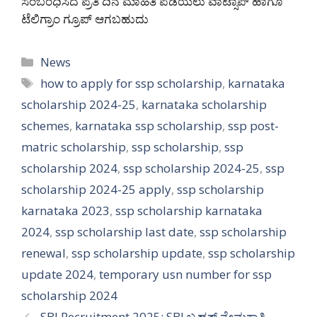
ಸಂಬಂಧಿಸಿದ ಪ್ರತಿ ದಿನ ಮಾಹಿತಿ ಪಡೆಯಲು ವಾಟ್ಸಾಪ್ ಹಾಗೂ
ಟೆಲಿಗ್ರಾಂ ಗ್ರೂಪ್ ಆಗಬಹುದು
Categories
News
Tags
how to apply for ssp scholarship
,
karnataka
scholarship 2024-25
,
karnataka scholarship
schemes
,
karnataka ssp scholarship
,
ssp post-
matric scholarship
,
ssp scholarship
,
ssp
scholarship 2024
,
ssp scholarship 2024-25
,
ssp
scholarship 2024-25 apply
,
ssp scholarship
karnataka 2023
,
ssp scholarship karnataka
2024
,
ssp scholarship last date
,
ssp scholarship
renewal
,
ssp scholarship update
,
ssp scholarship
update 2024
,
temporary usn number for ssp
scholarship 2024
SBI Recruitment 2025: SBI ಬೃಹತ್ ನೇಮಕಾತಿ.