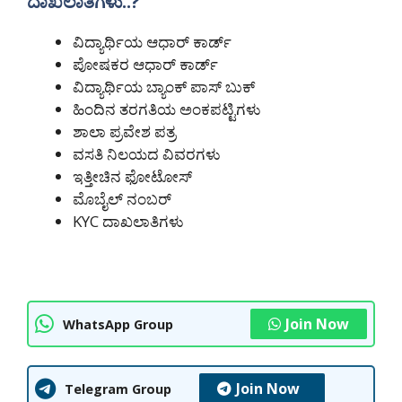
ದಾಖಲಾತಿಗಳು..?
ವಿದ್ಯಾರ್ಥಿಯ ಆಧಾರ್ ಕಾರ್ಡ್
ಪೋಷಕರ ಆಧಾರ್ ಕಾರ್ಡ್
ವಿದ್ಯಾರ್ಥಿಯ ಬ್ಯಾಂಕ್ ಪಾಸ್ ಬುಕ್
ಹಿಂದಿನ ತರಗತಿಯ ಅಂಕಪಟ್ಟಿಗಳು
ಶಾಲಾ ಪ್ರವೇಶ ಪತ್ರ
ವಸತಿ ನಿಲಯದ ವಿವರಗಳು
ಇತ್ತೀಚಿನ ಫೋಟೋಸ್
ಮೊಬೈಲ್ ನಂಬರ್
KYC ದಾಖಲಾತಿಗಳು
Join Now
WhatsApp Group
Join Now
Telegram Group