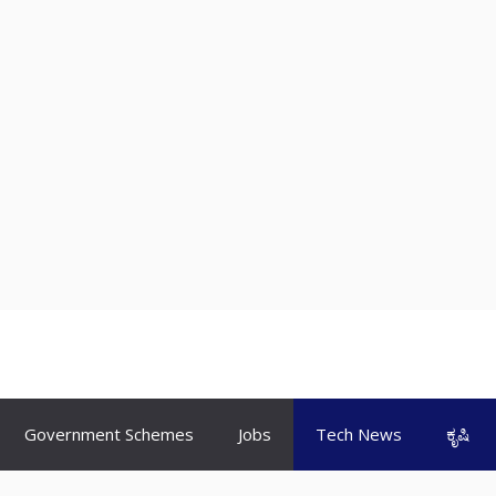
Government Schemes
Jobs
Tech News
ಕೃಷಿ