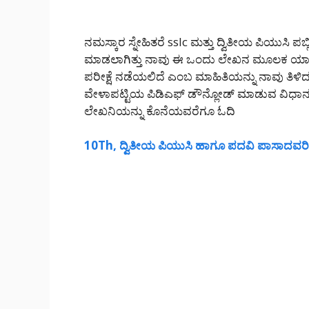
ನಮಸ್ಕಾರ ಸ್ನೇಹಿತರೆ sslc ಮತ್ತು ದ್ವಿತೀಯ ಪಿಯುಸಿ 
ಮಾಡಲಾಗಿತ್ತು ನಾವು ಈ ಒಂದು ಲೇಖನ ಮೂಲಕ ಯಾವ ದ
ಪರೀಕ್ಷೆ ನಡೆಯಲಿದೆ ಎಂಬ ಮಾಹಿತಿಯನ್ನು ನಾವು ತಿಳ
ವೇಳಾಪಟ್ಟಿಯ ಪಿಡಿಎಫ್ ಡೌನ್ಲೋಡ್ ಮಾಡುವ ವಿಧಾನವು
ಲೇಖನಿಯನ್ನು ಕೊನೆಯವರೆಗೂ ಓದಿ
10Th, ದ್ವಿತೀಯ ಪಿಯುಸಿ ಹಾಗೂ ಪದವಿ ಪಾಸಾದವರಿಗೆ 