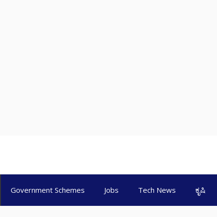
Government Schemes
Jobs
Tech News
ಕೃಷಿ