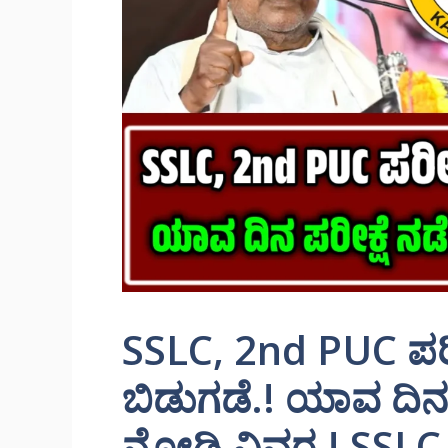
SSLC, 2nd PUC ಪರೀ
ಬಿಡುಗಡೆ.! ಯಾವ ದಿನ ಪ
ನೋಡಿ ವಿವರ.! SSLC