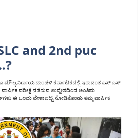
 (SSLC and 2nd puc
.?
ಹಾಗೂ ಮೌಲ್ಯ ನಿರ್ಣಯ ಮಂಡಳಿ ಕರ್ನಾಟಕದಲ್ಲಿ ಇರುವಂತ ಎಸ್ ಎಸ್
ೆ ವಾರ್ಷಿಕ ಪರೀಕ್ಷೆ ನಡೆಸುವ ಉದ್ದೇಶದಿಂದ ಅಂತಿಮ
ಾರ್ಥಿಗಳು ಈ ಒಂದು ವೇಳಾಪಟ್ಟಿ ನೋಡಿಕೊಂಡು ತಮ್ಮ ವಾರ್ಷಿಕ