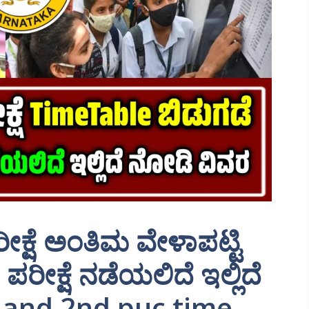
ಕ್ಷೆ ಅಂತಿಮ ವೇಳಾಪಟ್ಟಿ
ರೀಕ್ಷೆ ನಡೆಯಲಿದೆ ಇಲ್ಲಿದೆ
 and 2nd puc time