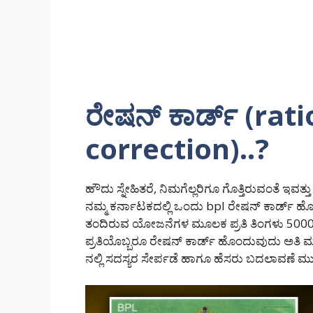
ರೇಷನ್ ಕಾರ್ಡ್ (rat
correction)..?
ಹೌದು ಸ್ನೇಹಿತರೆ, ನಿಮಗೆಲ್ಲರಿಗೂ ಗೊತ್ತಿರುವಂತೆ ಇವ
ನಮ್ಮ ಕರ್ನಾಟಕದಲ್ಲಿ ಒಂದು bpl ರೇಷನ್ ಕಾರ್ಡ್ ಹೊ
ತಂದಿರುವ ಯೋಜನೆಗಳ ಮೂಲಕ ಪ್ರತಿ ತಿಂಗಳು 5000 
ಪ್ರತಿಯೊಬ್ಬರೂ ರೇಷನ್ ಕಾರ್ಡ್ ಹೊಂದುವುದು ಅತಿ ಮುಖ
ನಲ್ಲಿ ಸದಸ್ಯರ ಸೇರ್ಪಡೆ ಹಾಗೂ ಹೆಸರು ಬದಲಾವಣೆ ಮು