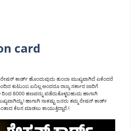
ion card
ತ್ತು ರೇಷನ್ ಕಾರ್ಡ್ ಹೊಂದುವುದು ತುಂಬಾ ಮುಖ್ಯವಾಗಿದೆ ಏಕೆಂದರೆ
ಂದಿದ ಕುಟುಂಬ ಏನಿಲ್ಲ ಅಂದರೂ ರಾಜ್ಯ ಸರ್ಕಾರ ಜಾರಿಗೆ
ರಿಂದ 8000 ಹಣವನ್ನು ಪಡೆದುಕೊಳ್ಳಬಹುದು ಹಾಗಾಗಿ
್ಯವಾಗಿದ್ದು.! ಹಾಗಾಗಿ ಸಾಕಷ್ಟು ಜನರು ತಮ್ಮ ರೇಷನ್ ಕಾರ್ಡ್
ಂತಾದ ಕೆಲಸ ಮಾಡಲು ಕಾಯುತ್ತಿದ್ದಾರೆ.!