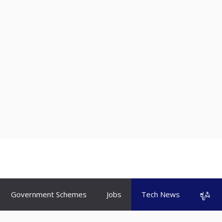
Government Schemes
Jobs
Tech News
ಕೃಷಿ