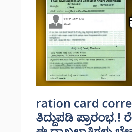
ration card corre
ತಿದ್ದುಪಡಿ ಪ್ರಾರಂಭ.! ರ
ಈ ದಾಖಲಾತಿಗಳು ಬೇ