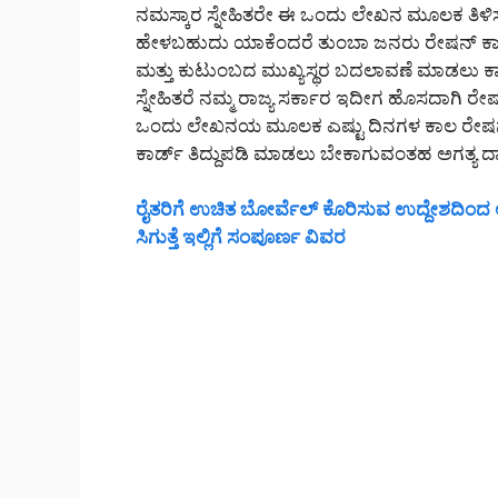
ನಮಸ್ಕಾರ ಸ್ನೇಹಿತರೇ ಈ ಒಂದು ಲೇಖನ ಮೂಲಕ ತಿಳಿಸು
ಹೇಳಬಹುದು ಯಾಕೆಂದರೆ ತುಂಬಾ ಜನರು ರೇಷನ್ ಕಾರ್
ಮತ್ತು ಕುಟುಂಬದ ಮುಖ್ಯಸ್ಥರ ಬದಲಾವಣೆ ಮಾಡಲು ಕಾಯುತ
ಸ್ನೇಹಿತರೆ ನಮ್ಮ ರಾಜ್ಯ ಸರ್ಕಾರ ಇದೀಗ ಹೊಸದಾಗಿ ರ
ಒಂದು ಲೇಖನಯ ಮೂಲಕ ಎಷ್ಟು ದಿನಗಳ ಕಾಲ ರೇಷನ್ ಕ
ಕಾರ್ಡ್ ತಿದ್ದುಪಡಿ ಮಾಡಲು ಬೇಕಾಗುವಂತಹ ಅಗತ್ಯ 
ರೈತರಿಗೆ ಉಚಿತ ಬೋರ್ವೆಲ್ ಕೊರಿಸುವ ಉದ್ದೇಶದಿಂದ ಅ
ಸಿಗುತ್ತೆ ಇಲ್ಲಿಗೆ ಸಂಪೂರ್ಣ ವಿವರ