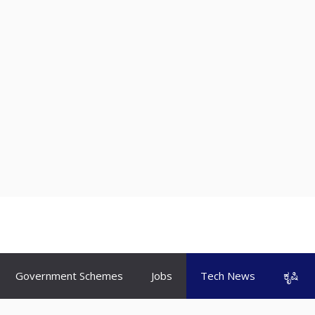
Government Schemes
Jobs
Tech News
ಕೃಷಿ