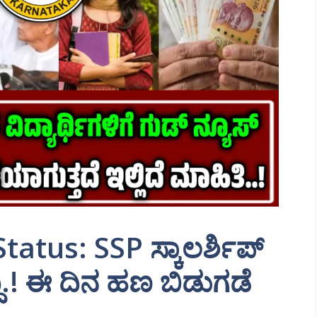
atus: SSP ಸ್ಕಾಲರ್ಶಿಪ್
್ದಿ.! ಈ ದಿನ ಹಣ ಬಿಡುಗಡೆ