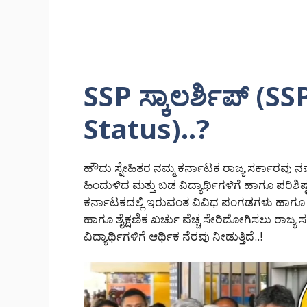
SSP ಸ್ಕಾಲರ್ಶಿಪ್ (S
Status)..?
ಹೌದು ಸ್ನೇಹಿತರ ನಮ್ಮ ಕರ್ನಾಟಕ ರಾಜ್ಯ ಸರ್ಕಾರವು ನಮ್
ಹಿಂದುಳಿದ ಮತ್ತು ಬಡ ವಿದ್ಯಾರ್ಥಿಗಳಿಗೆ ಹಾಗೂ ಪರಿಶಿಷ್ಟ
ಕರ್ನಾಟಕದಲ್ಲಿ ಇರುವಂತ ವಿವಿಧ ಪಂಗಡಗಳು ಹಾಗೂ ವಿವ
ಹಾಗೂ ಶೈಕ್ಷಣಿಕ ಖರ್ಚು ವೆಚ್ಚ ಸೇರಿದೋಗಿಸಲು ರಾಜ್ಯ 
ವಿದ್ಯಾರ್ಥಿಗಳಿಗೆ ಆರ್ಥಿಕ ನೆರವು ನೀಡುತ್ತಿದೆ..!