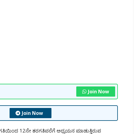
Join Now
Join Now
ತರಗತಿಯಿಂದ 12ನೇ ತರಗತಿವರೆಗೆ ಅಧ್ಯಯನ ಮಾಡುತ್ತಿರುವ