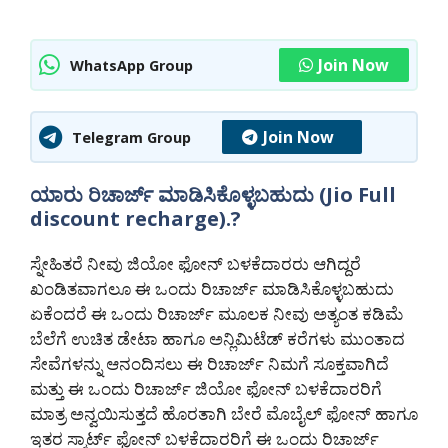
Join Now
WhatsApp Group
Join Now
Telegram Group
ಯಾರು ರಿಚಾರ್ಜ್ ಮಾಡಿಸಿಕೊಳ್ಳಬಹುದು (Jio Full
discount recharge).?
ಸ್ನೇಹಿತರೆ ನೀವು ಜಿಯೋ ಫೋನ್ ಬಳಕೆದಾರರು ಆಗಿದ್ದರೆ
ಖಂಡಿತವಾಗಲೂ ಈ ಒಂದು ರಿಚಾರ್ಜ್ ಮಾಡಿಸಿಕೊಳ್ಳಬಹುದು
ಏಕೆಂದರೆ ಈ ಒಂದು ರಿಚಾರ್ಜ್ ಮೂಲಕ ನೀವು ಅತ್ಯಂತ ಕಡಿಮೆ
ಬೆಲೆಗೆ ಉಚಿತ ಡೇಟಾ ಹಾಗೂ ಅನ್ಲಿಮಿಟೆಡ್ ಕರೆಗಳು ಮುಂತಾದ
ಸೇವೆಗಳನ್ನು ಆನಂದಿಸಲು ಈ ರಿಚಾರ್ಜ್ ನಿಮಗೆ ಸೂಕ್ತವಾಗಿದೆ
ಮತ್ತು ಈ ಒಂದು ರಿಚಾರ್ಜ್ ಜಿಯೋ ಫೋನ್ ಬಳಕೆದಾರರಿಗೆ
ಮಾತ್ರ ಅನ್ವಯಿಸುತ್ತದೆ ಹೊರತಾಗಿ ಬೇರೆ ಮೊಬೈಲ್ ಫೋನ್ ಹಾಗೂ
ಇತರ ಸ್ಮಾರ್ಟ್ ಫೋನ್ ಬಳಕೆದಾರರಿಗೆ ಈ ಒಂದು ರಿಚಾರ್ಜ್