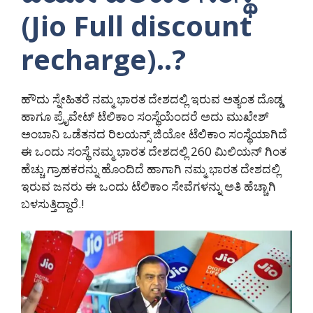
(Jio Full discount
recharge)..?
ಹೌದು ಸ್ನೇಹಿತರೆ ನಮ್ಮ ಭಾರತ ದೇಶದಲ್ಲಿ ಇರುವ ಅತ್ಯಂತ ದೊಡ್ಡ
ಹಾಗೂ ಪ್ರೈವೇಟ್ ಟೆಲಿಕಾಂ ಸಂಸ್ಥೆಯೆಂದರೆ ಅದು ಮುಖೇಶ್
ಅಂಬಾನಿ ಒಡೆತನದ ರಿಲಯನ್ಸ್ ಜಿಯೋ ಟೆಲಿಕಾಂ ಸಂಸ್ಥೆಯಾಗಿದೆ
ಈ ಒಂದು ಸಂಸ್ಥೆ ನಮ್ಮ ಭಾರತ ದೇಶದಲ್ಲಿ 260 ಮಿಲಿಯನ್ ಗಿಂತ
ಹೆಚ್ಚು ಗ್ರಾಹಕರನ್ನು ಹೊಂದಿದೆ ಹಾಗಾಗಿ ನಮ್ಮ ಭಾರತ ದೇಶದಲ್ಲಿ
ಇರುವ ಜನರು ಈ ಒಂದು ಟೆಲಿಕಾಂ ಸೇವೆಗಳನ್ನು ಅತಿ ಹೆಚ್ಚಾಗಿ
ಬಳಸುತ್ತಿದ್ದಾರೆ.!