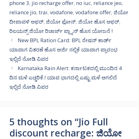
phone 3
,
jio recharge offer
,
no iuc
,
reliance jeo
,
reliance jio
,
trai
,
vodafone
,
vodafone offer
,
ಜಿಯೋ
ದೀಪಾವಳಿ ಆಫರ್
,
ಜಿಯೋ ಫೋನ್
,
ಜಿಯೋ ಹೊಸ ಆಫರ್
,
ರಿಲಯನ್ಸ್ ಜಿಯೋ ರಿಚಾರ್ಜ್ ಪ್ಲ್ಯಾನ್ ಹೊಸ ಯೋಜನೆ !
New BPL Ration Card: BPL ರೇಷನ್ ಕಾರ್ಡ್
ಯಾವಾಗ ವಿತರಣೆ ಹೊಸ ಅರ್ಜಿ ಸಲ್ಲಿಕೆ ಯಾವಾಗ ಪ್ರಾರಂಭ
ಇಲ್ಲಿದೆ ನೋಡಿ ವಿವರ
Karnataka Rain Alert: ಕರ್ನಾಟಕದಲ್ಲಿ ಮುಂದಿನ 4
ದಿನ ಮಳೆ ಎಚ್ಚರಿಕೆ.! ಯಾವ ಭಾಗದಲ್ಲಿ ಎಷ್ಟು ಮಳೆ ಆಗಲಿದೆ
ಇಲ್ಲಿದೆ ನೋಡಿ ವಿವರ
5 thoughts on “Jio Full
discount recharge: ಜಿಯೋ