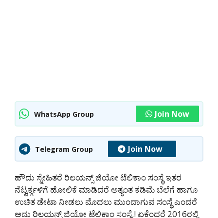
Join Now
WhatsApp Group
Join Now
Telegram Group
ಹೌದು ಸ್ನೇಹಿತರೆ ರಿಲಯನ್ಸ್ ಜಿಯೋ ಟೆಲಿಕಾಂ ಸಂಸ್ಥೆ ಇತರ
ನೆಟ್ವರ್ಕ್ಗಳಿಗೆ ಹೋಲಿಕೆ ಮಾಡಿದರೆ ಅತ್ಯಂತ ಕಡಿಮೆ ಬೆಲೆಗೆ ಹಾಗೂ
ಉಚಿತ ಡೇಟಾ ನೀಡಲು ಮೊದಲು ಮುಂದಾಗುವ ಸಂಸ್ಥೆ ಎಂದರೆ
ಅದು ರಿಲಯನ್ಸ್ ಜಿಯೋ ಟೆಲಿಕಾಂ ಸಂಸ್ಥೆ.! ಏಕೆಂದರೆ 2016ರಲ್ಲಿ