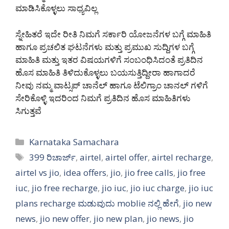
ಮಾಡಿಸಿಕೊಳ್ಳಲು ಸಾಧ್ಯವಿಲ್ಲ
ಸ್ನೇಹಿತರೆ ಇದೇ ರೀತಿ ನಿಮಗೆ ಸರ್ಕಾರಿ ಯೋಜನೆಗಳ ಬಗ್ಗೆ ಮಾಹಿತಿ
ಹಾಗೂ ಪ್ರಚಲಿತ ಘಟನೆಗಳು ಮತ್ತು ಪ್ರಮುಖ ಸುದ್ದಿಗಳ ಬಗ್ಗೆ
ಮಾಹಿತಿ ಮತ್ತು ಇತರ ವಿಷಯಗಳಿಗೆ ಸಂಬಂಧಿಸಿದಂತೆ ಪ್ರತಿದಿನ
ಹೊಸ ಮಾಹಿತಿ ತಿಳಿದುಕೊಳ್ಳಲು ಬಯಸುತ್ತಿದ್ದೀರಾ ಹಾಗಾದರೆ
ನೀವು ನಮ್ಮ ವಾಟ್ಸಪ್ ಚಾನೆಲ್ ಹಾಗೂ ಟೆಲಿಗ್ರಾಂ ಚಾನಲ್ ಗಳಿಗೆ
ಸೇರಿಕೊಳ್ಳಿ ಇದರಿಂದ ನಿಮಗೆ ಪ್ರತಿದಿನ ಹೊಸ ಮಾಹಿತಿಗಳು
ಸಿಗುತ್ತವೆ
Categories
Karnataka Samachara
Tags
399 ರಿಚಾರ್ಜ್
,
airtel
,
airtel offer
,
airtel recharge
,
airtel vs jio
,
idea offers
,
jio
,
jio free calls
,
jio free
iuc
,
jio free recharge
,
jio iuc
,
jio iuc charge
,
jio iuc
plans recharge ಮಡುವುದು moblie ನಲ್ಲಿ ಹೇಗೆ
,
jio new
news
,
jio new offer
,
jio new plan
,
jio news
,
jio