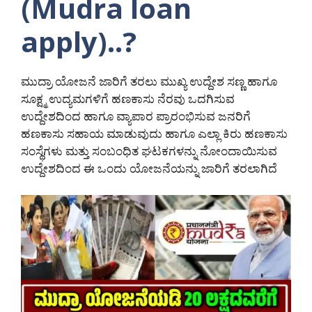
(Mudra loan
apply)..?
ಮುದ್ರಾ ಯೋಜನೆ ಜಾರಿಗೆ ತರಲು ಮುಖ್ಯ ಉದ್ದೇಶ ಸಣ್ಣ ಹಾಗೂ
ಸೂಕ್ಷ್ಮ ಉದ್ಯಮಗಳಿಗೆ ಹಣಕಾಸು ನೆರವು ಒದಗಿಸುವ
ಉದ್ದೇಶದಿಂದ ಹಾಗೂ ವ್ಯಾಪಾರ ಪ್ರಾರಂಭಿಸುವ ಜನರಿಗೆ
ಹಣಕಾಸು ಸಹಾಯ ಮಾಡುವುದು ಹಾಗೂ ಎಲ್ಲಾ ಕಿರು ಹಣಕಾಸು
ಸಂಸ್ಥೆಗಳು ಮತ್ತು ಸಂಬಂಧಿತ ಘಟಕಗಳನ್ನು ನೋಂದಾಯಿಸುವ
ಉದ್ದೇಶದಿಂದ ಈ ಒಂದು ಯೋಜನೆಯನ್ನು ಜಾರಿಗೆ ತರಲಾಗಿದೆ