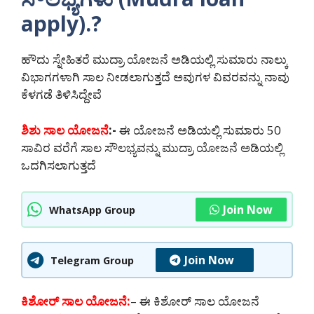
apply).?
ಹೌದು ಸ್ನೇಹಿತರೆ ಮುದ್ರಾ ಯೋಜನೆ ಅಡಿಯಲ್ಲಿ ಸುಮಾರು ನಾಲ್ಕು
ವಿಭಾಗಗಳಾಗಿ ಸಾಲ ನೀಡಲಾಗುತ್ತದೆ ಅವುಗಳ ವಿವರವನ್ನು ನಾವು
ಕೆಳಗಡೆ ತಿಳಿಸಿದ್ದೇವೆ
ಶಿಶು ಸಾಲ ಯೋಜನೆ
:-
ಈ ಯೋಜನೆ ಅಡಿಯಲ್ಲಿ ಸುಮಾರು 50
ಸಾವಿರ ವರೆಗೆ ಸಾಲ ಸೌಲಭ್ಯವನ್ನು ಮುದ್ರಾ ಯೋಜನೆ ಅಡಿಯಲ್ಲಿ
ಒದಗಿಸಲಾಗುತ್ತದೆ
Join Now
WhatsApp Group
Join Now
Telegram Group
ಕಿಶೋರ್ ಸಾಲ ಯೋಜನೆ:
– ಈ ಕಿಶೋರ್ ಸಾಲ ಯೋಜನೆ