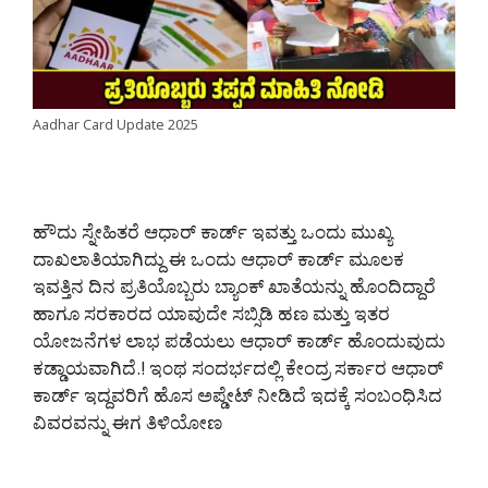
Aadhar Card Update 2025
ಹೌದು ಸ್ನೇಹಿತರೆ ಆಧಾರ್ ಕಾರ್ಡ್ ಇವತ್ತು ಒಂದು ಮುಖ್ಯ
ದಾಖಲಾತಿಯಾಗಿದ್ದು ಈ ಒಂದು ಆಧಾರ್ ಕಾರ್ಡ್ ಮೂಲಕ
ಇವತ್ತಿನ ದಿನ ಪ್ರತಿಯೊಬ್ಬರು ಬ್ಯಾಂಕ್ ಖಾತೆಯನ್ನು ಹೊಂದಿದ್ದಾರೆ
ಹಾಗೂ ಸರಕಾರದ ಯಾವುದೇ ಸಬ್ಸಿಡಿ ಹಣ ಮತ್ತು ಇತರ
ಯೋಜನೆಗಳ ಲಾಭ ಪಡೆಯಲು ಆಧಾರ್ ಕಾರ್ಡ್ ಹೊಂದುವುದು
ಕಡ್ಡಾಯವಾಗಿದೆ.! ಇಂಥ ಸಂದರ್ಭದಲ್ಲಿ ಕೇಂದ್ರ ಸರ್ಕಾರ ಆಧಾರ್
ಕಾರ್ಡ್ ಇದ್ದವರಿಗೆ ಹೊಸ ಅಪ್ಡೇಟ್ ನೀಡಿದೆ ಇದಕ್ಕೆ ಸಂಬಂಧಿಸಿದ
ವಿವರವನ್ನು ಈಗ ತಿಳಿಯೋಣ