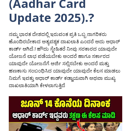
(Aadhar Card
Update 2025).?
ನಮ್ಮ ಭಾರತ ದೇಶದಲ್ಲಿ ಇರುವಂತ ಪ್ರತಿ ಒಬ್ಬ ನಾಗರಿಕರು
ಹೊಂದಿರಬೇಕಾದ ಅತ್ಯವಶ್ಯಕ ದಾಖಲಾತಿ ಎಂದರೆ ಅದು ಆಧಾರ್
ಕಾರ್ಡ್ ಆಗಿದೆ.! ಹೌದು ಸ್ನೇಹಿತರೆ ನೀವು ಸರಕಾರದ ಯಾವುದೇ
ಯೋಜನೆ ಲಾಭ ಪಡೆಯಬೇಕು ಅಂದರೆ ಹಾಗೂ ಸರ್ಕಾರದ
ಯಾವುದೇ ಯೋಜನೆಗೆ ಅರ್ಜಿ ಸಲ್ಲಿಸಬೇಕು ಅಂದರೆ ಮತ್ತು
ಹಣಕಾಸು ಸಂಬಂಧಿಸಿದ ಯಾವುದೇ ಯಾವುದೇ ಕೆಲಸ ಮಾಡಲು
ನಿಮಗೆ ಇವತ್ತು ಆಧಾರ್ ಕಾರ್ಡ್ ಕಡ್ಡಾಯವಾಗಿ ಅಥವಾ ಮುಖ್ಯ
ದಾಖಲಾತಿಯಾಗಿ ಕೇಳಲಾಗುತ್ತಿದೆ