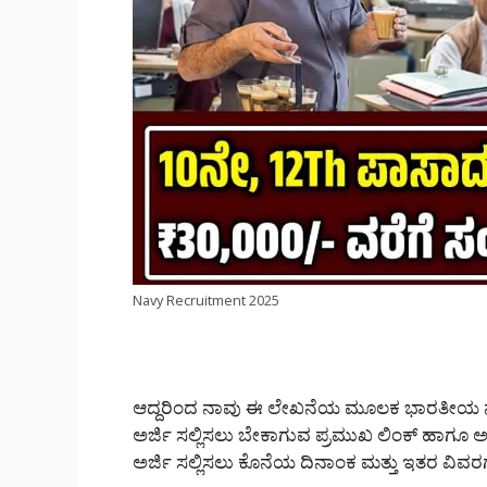
Navy Recruitment 2025
ಆದ್ದರಿಂದ ನಾವು ಈ ಲೇಖನೆಯ ಮೂಲಕ ಭಾರತೀಯ ನೌಕ
ಅರ್ಜಿ ಸಲ್ಲಿಸಲು ಬೇಕಾಗುವ ಪ್ರಮುಖ ಲಿಂಕ್ ಹಾಗೂ ಅರ
ಅರ್ಜಿ ಸಲ್ಲಿಸಲು ಕೊನೆಯ ದಿನಾಂಕ ಮತ್ತು ಇತರ ವಿವರಗ