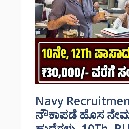
Navy Recruitme
ನೌಕಾಪಡೆ ಹೊಸ ನೇಮಕ
ಹುದ್ದೆಗಳು, 10Th, 