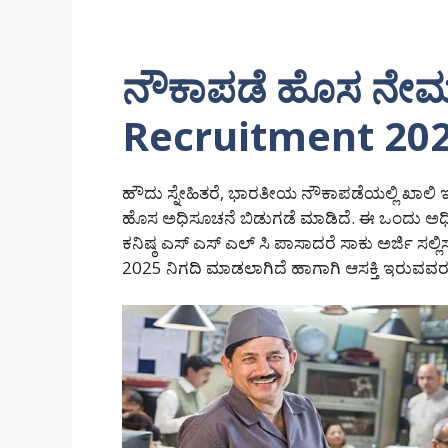
ನೌಕಾಪಡೆ ಹೊಸ ನೇಮ
Recruitment 202
ಹೌದು ಸ್ನೇಹಿತರೆ, ಭಾರತೀಯ ನೌಕಾಪಡೆಯಲ್ಲಿ ಖಾಲಿ
ಹೊಸ ಅಧಿಸೂಚನೆ ಬಿಡುಗಡೆ ಮಾಡಿದೆ. ಈ ಒಂದು ಅಧಿಸೂ
ಕನಿಷ್ಠ ಎಸ್ ಎಸ್ ಎಲ್ ಸಿ ಪಾಸಾದರೆ ಸಾಕು ಅರ್ಜಿ ಸಲ್
2025 ನಿಗದಿ ಮಾಡಲಾಗಿದೆ ಹಾಗಾಗಿ ಆಸಕ್ತಿ ಇರುವವರು 