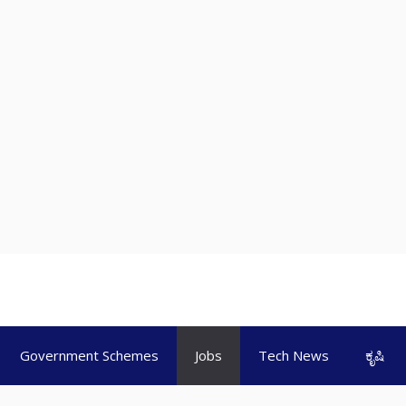
Government Schemes
Jobs
Tech News
ಕೃಷಿ