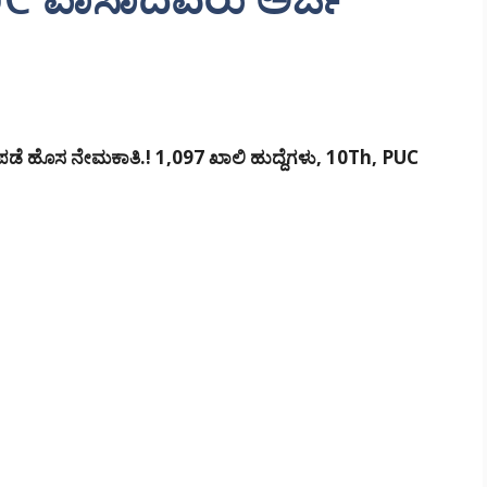
ಹೊಸ ನೇಮಕಾತಿ.! 1,097 ಖಾಲಿ ಹುದ್ದೆಗಳು, 10Th, PUC