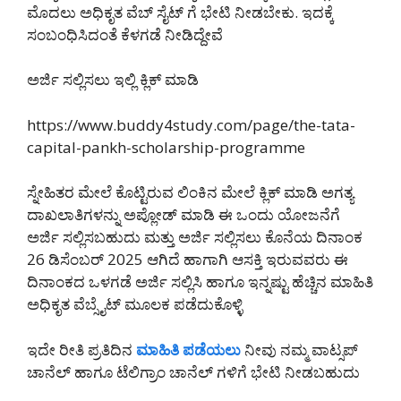
ಮೊದಲು ಅಧಿಕೃತ ವೆಬ್ ಸೈಟ್ ಗೆ ಭೇಟಿ ನೀಡಬೇಕು. ಇದಕ್ಕೆ
ಸಂಬಂಧಿಸಿದಂತೆ ಕೆಳಗಡೆ ನೀಡಿದ್ದೇವೆ
ಅರ್ಜಿ ಸಲ್ಲಿಸಲು ಇಲ್ಲಿ ಕ್ಲಿಕ್ ಮಾಡಿ
https://www.buddy4study.com/page/the-tata-
capital-pankh-scholarship-programme
ಸ್ನೇಹಿತರ ಮೇಲೆ ಕೊಟ್ಟಿರುವ ಲಿಂಕಿನ ಮೇಲೆ ಕ್ಲಿಕ್ ಮಾಡಿ ಅಗತ್ಯ
ದಾಖಲಾತಿಗಳನ್ನು ಅಪ್ಲೋಡ್ ಮಾಡಿ ಈ ಒಂದು ಯೋಜನೆಗೆ
ಅರ್ಜಿ ಸಲ್ಲಿಸಬಹುದು ಮತ್ತು ಅರ್ಜಿ ಸಲ್ಲಿಸಲು ಕೊನೆಯ ದಿನಾಂಕ
26 ಡಿಸೆಂಬರ್ 2025 ಆಗಿದೆ ಹಾಗಾಗಿ ಆಸಕ್ತಿ ಇರುವವರು ಈ
ದಿನಾಂಕದ ಒಳಗಡೆ ಅರ್ಜಿ ಸಲ್ಲಿಸಿ ಹಾಗೂ ಇನ್ನಷ್ಟು ಹೆಚ್ಚಿನ ಮಾಹಿತಿ
ಅಧಿಕೃತ ವೆಬ್ಸೈಟ್ ಮೂಲಕ ಪಡೆದುಕೊಳ್ಳಿ
ಇದೇ ರೀತಿ ಪ್ರತಿದಿನ
ಮಾಹಿತಿ ಪಡೆಯಲು
ನೀವು ನಮ್ಮ ವಾಟ್ಸಪ್
ಚಾನೆಲ್ ಹಾಗೂ ಟೆಲಿಗ್ರಾಂ ಚಾನೆಲ್ ಗಳಿಗೆ ಭೇಟಿ ನೀಡಬಹುದು