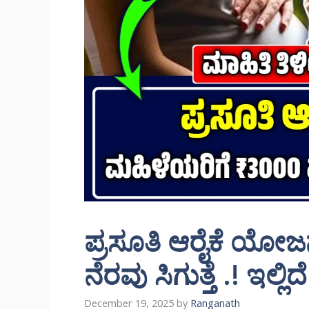
ಪ್ರಸೂತಿ ಆರೈಕೆ ಯೋಜನ
ನೆರವು ಸಿಗುತ್ತೆ .! ಇಲ್
December 19, 2025
by
Ranganath