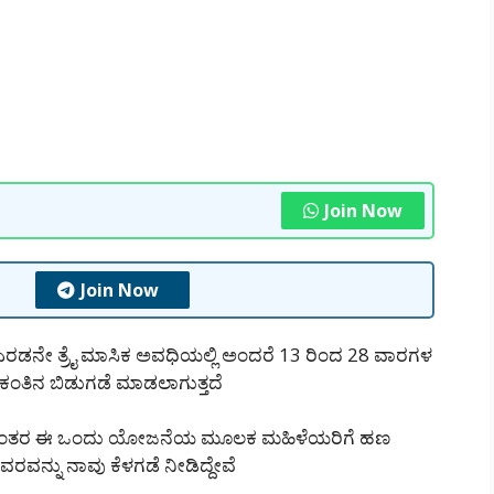
Join Now
Join Now
ಡನೇ ತ್ರೈ ಮಾಸಿಕ ಅವಧಿಯಲ್ಲಿ ಅಂದರೆ 13 ರಿಂದ 28 ವಾರಗಳ
ಿನ ಬಿಡುಗಡೆ ಮಾಡಲಾಗುತ್ತದೆ
ೆಯಾದ ನಂತರ ಈ ಒಂದು ಯೋಜನೆಯ ಮೂಲಕ ಮಹಿಳೆಯರಿಗೆ ಹಣ
ವರವನ್ನು ನಾವು ಕೆಳಗಡೆ ನೀಡಿದ್ದೇವೆ