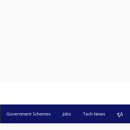
Government Schemes
Jobs
Tech News
ಕೃಷಿ