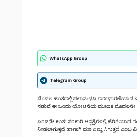
WhatsApp Group
Telegram Group
ಮೊದಲ ಹಂತದಲ್ಲಿ ಫಲಾನುಭವಿ ಗರ್ಭಧಾರಣೆಯಾದ ಎರ
ನಡುವೆ ಈ ಒಂದು ಯೋಚನೆಯ ಮೂಲಕ ಮೊದಲನೇ ಕಂತ
ಎರಡನೇ ಕಂತು ಸರಕಾರಿ ಆಸ್ಪತ್ರೆಗಳಲ್ಲಿ ಹೆರಿಗ
ನೀಡಲಾಗುತ್ತದೆ ಹಾಗಾಗಿ ಹಣ ಎಷ್ಟು ಸಿಗುತ್ತದೆ ಎಂಬ ವಿ