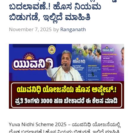
ಬದಲಾವಣೆ.! ಹೊಸ ನಿಯಮ
ಬಿಡುಗಡೆ, ಇಲ್ಲಿದೆ ಮಾಹಿತಿ
November 7, 2025
by
Ranganath
Yuva Nidhi Scheme 2025 – ಯುವನಿಧಿ ಯೋಜನೆಯಲ್ಲಿ
ದೊಡ್ಡ ಬದಲಾವಣೆ.! ಹೊಸ ನಿಯಮ ಬಿಡುಗಡೆ, ಇಲ್ಲಿದೆ ಮಾಹಿತಿ