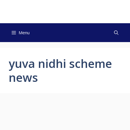
Skip
to
content
Menu
yuva nidhi scheme
news