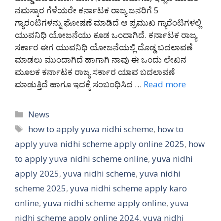
ನಮಸ್ಕಾರ ಗೆಳೆಯರೇ ಕರ್ನಾಟಕ ರಾಜ್ಯ ಜನರಿಗೆ 5
ಗ್ಯಾರಂಟಿಗಳನ್ನು ಘೋಷಣೆ ಮಾಡಿದೆ ಆ ಪ್ರಮುಖ ಗ್ಯಾರೆಂಟಿಗಳಲ್ಲಿ
ಯುವನಿಧಿ ಯೋಜನೆಯು ಕೂಡ ಒಂದಾಗಿದೆ. ಕರ್ನಾಟಕ ರಾಜ್ಯ
ಸರ್ಕಾರ ಈಗ ಯುವನಿಧಿ ಯೋಜನೆಯಲ್ಲಿ ದೊಡ್ಡ ಬದಲಾವಣೆ
ಮಾಡಲು ಮುಂದಾಗಿದೆ ಹಾಗಾಗಿ ನಾವು ಈ ಒಂದು ಲೇಖನ
ಮೂಲಕ ಕರ್ನಾಟಕ ರಾಜ್ಯ ಸರ್ಕಾರ ಯಾವ ಬದಲಾವಣೆ
ಮಾಡುತ್ತಿದೆ ಹಾಗೂ ಇದಕ್ಕೆ ಸಂಬಂಧಿಸಿದ …
Read more
Categories
News
Tags
how to apply yuva nidhi scheme
,
how to
apply yuva nidhi scheme apply online 2025
,
how
to apply yuva nidhi scheme online
,
yuva nidhi
apply 2025
,
yuva nidhi scheme
,
yuva nidhi
scheme 2025
,
yuva nidhi scheme apply karo
online
,
yuva nidhi scheme apply online
,
yuva
nidhi scheme apply online 2024
,
yuva nidhi