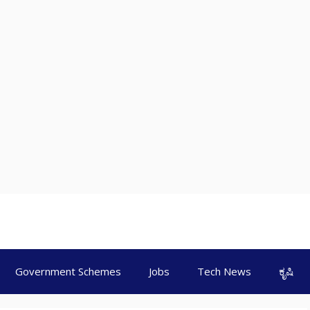
Government Schemes
Jobs
Tech News
ಕೃಷಿ