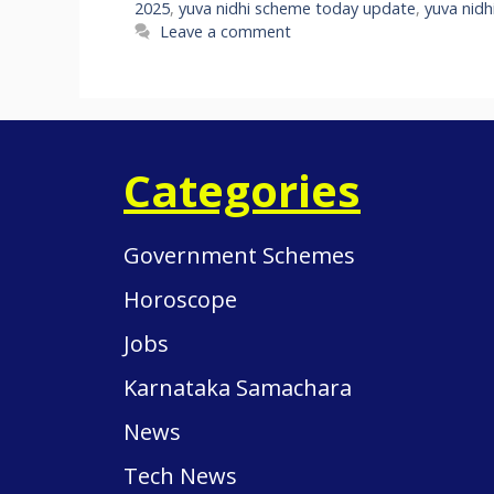
2025
,
yuva nidhi scheme today update
,
yuva nid
Leave a comment
Categories
Government Schemes
Horoscope
Jobs
Karnataka Samachara
News
Tech News