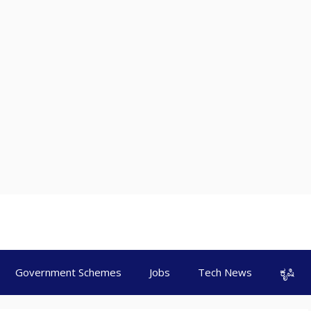
Government Schemes
Jobs
Tech News
ಕೃಷಿ