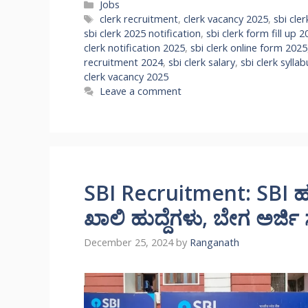
Categories
Jobs
Tags
clerk recruitment
,
clerk vacancy 2025
,
sbi cler
sbi clerk 2025 notification
,
sbi clerk form fill up 
clerk notification 2025
,
sbi clerk online form 2025
recruitment 2024
,
sbi clerk salary
,
sbi clerk sylla
clerk vacancy 2025
Leave a comment
SBI Recruitment: SBI ಹುದ್
ಖಾಲಿ ಹುದ್ದೆಗಳು, ಬೇಗ ಅರ್ಜಿ ಸಲ
December 25, 2024
by
Ranganath