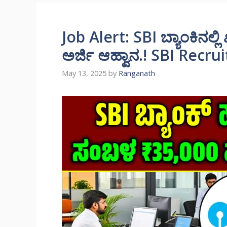
Job Alert: SBI ಬ್ಯಾಂಕಿನಲ್ಲ
ಅರ್ಜಿ ಆಹ್ವಾನ.! SBI Recr
May 13, 2025
by
Ranganath