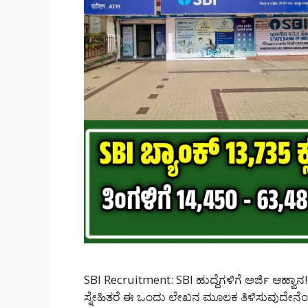
SBI Recruitment: SBI ಹುದ್ದೆಗಳಿಗೆ ಅರ್ಜಿ ಆಹ್ವಾನ!
ಸ್ನೇಹಿತರೆ ಈ ಒಂದು ಲೇಖನ ಮೂಲಕ ತಿಳಿಸುವುದೇನೆಂದ