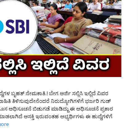
ಗಳ ಬೃಹತ್ ನೇಮಕಾತಿ.! ಬೇಗ ಅರ್ಜಿ ಸಲ್ಲಿಸಿ ಇಲ್ಲಿದೆ ವಿವರ
ತಿ ತಿಳಿಸುವುದೇನೆಂದರೆ ನಿರುದ್ಯೋಗಿಗಳಿಗೆ ಭರ್ಜರಿ ಗುಡ್
ಾ ಹೊಸ ಅಧಿಸೂಚನೆ ಬಿಡುಗಡೆ ಮಾಡಿದ್ದು ಈ ಅಧಿಸೂಚನೆ ಪ್ರಕಾರ
ಮಾಡಲಾಗಿದೆ ಆಸಕ್ತಿ ಇರುವಂತಹ ಅಭ್ಯರ್ಥಿಗಳು ಈ ಹುದ್ದೆಗಳಿಗೆ
more