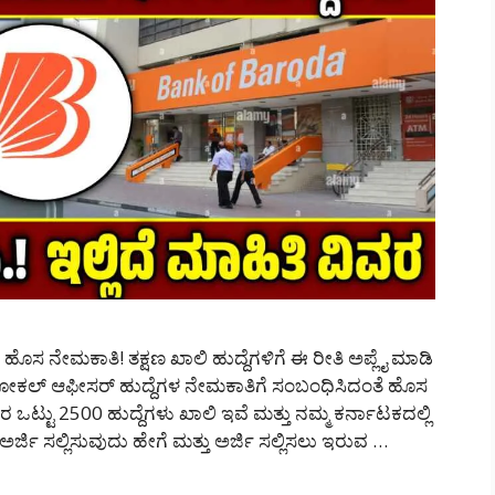
ಸ ನೇಮಕಾತಿ! ತಕ್ಷಣ ಖಾಲಿ ಹುದ್ದೆಗಳಿಗೆ ಈ ರೀತಿ ಅಪ್ಲೈ ಮಾಡಿ
ಲೋಕಲ್ ಆಫೀಸರ್ ಹುದ್ದೆಗಳ ನೇಮಕಾತಿಗೆ ಸಂಬಂಧಿಸಿದಂತೆ ಹೊಸ
ಒಟ್ಟು 2500 ಹುದ್ದೆಗಳು ಖಾಲಿ ಇವೆ ಮತ್ತು ನಮ್ಮ ಕರ್ನಾಟಕದಲ್ಲಿ
 ಅರ್ಜಿ ಸಲ್ಲಿಸುವುದು ಹೇಗೆ ಮತ್ತು ಅರ್ಜಿ ಸಲ್ಲಿಸಲು ಇರುವ …