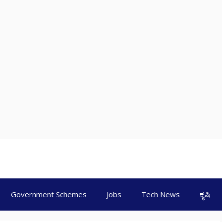
Government Schemes
Jobs
Tech News
ಕೃಷಿ