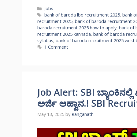
Categories
Jobs
Tags
bank of baroda lbo recruitment 2025
,
bank o
recruitment 2025
,
bank of baroda recruitment 2
baroda recruitment 2025 how to apply
,
bank of 
recruitment 2025 kannada
,
bank of baroda recru
syllabus
,
bank of baroda recruitment 2025 west 
1 Comment
Job Alert: SBI ಬ್ಯಾಂಕಿನಲ್ಲ
ಅರ್ಜಿ ಆಹ್ವಾನ.! SBI Recr
May 13, 2025
by
Ranganath