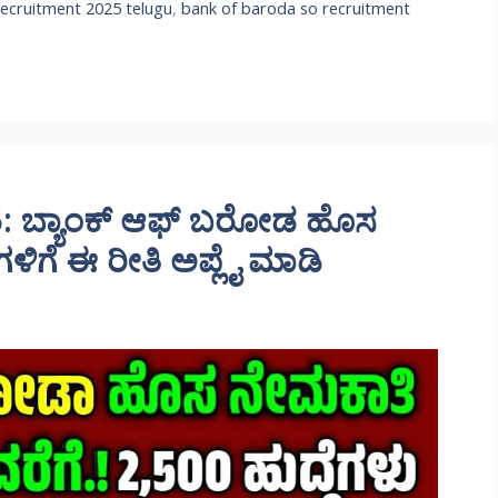
ecruitment 2025 telugu
,
bank of baroda so recruitment
: ಬ್ಯಾಂಕ್ ಆಫ್ ಬರೋಡ ಹೊಸ
ೆಗಳಿಗೆ ಈ ರೀತಿ ಅಪ್ಲೈ ಮಾಡಿ