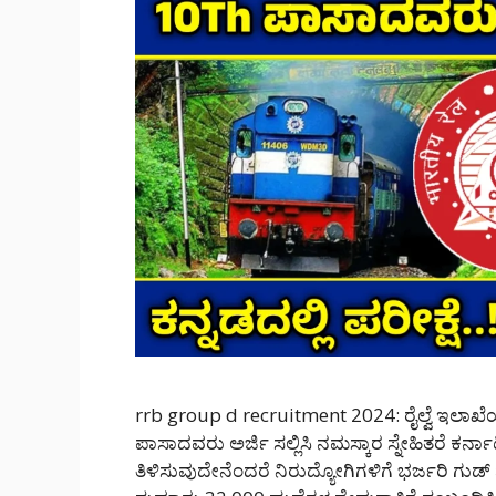
rrb group d recruitment 2024: ರೈಲ್ವೆ ಇಲಾಖೆಯಲ
ಪಾಸಾದವರು ಅರ್ಜಿ ಸಲ್ಲಿಸಿ ನಮಸ್ಕಾರ ಸ್ನೇಹಿತರೆ 
ತಿಳಿಸುವುದೇನೆಂದರೆ ನಿರುದ್ಯೋಗಿಗಳಿಗೆ ಭರ್ಜರಿ ಗುಡ್ ನ