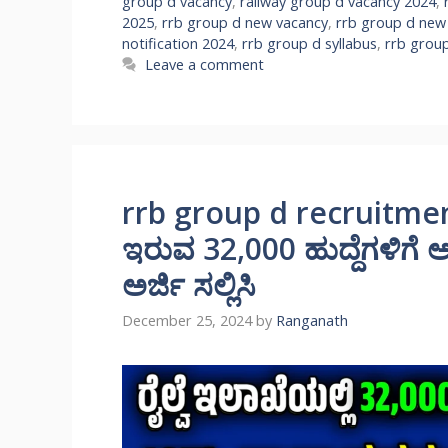
group d vacancy
,
railway group d vacancy 2024
,
2025
,
rrb group d new vacancy
,
rrb group d new
notification 2024
,
rrb group d syllabus
,
rrb grou
Leave a comment
rrb group d recruitment 
ಇರುವ 32,000 ಹುದ್ದೆಗಳಿಗೆ 
ಅರ್ಜಿ ಸಲ್ಲಿಸಿ
December 25, 2024
by
Ranganath