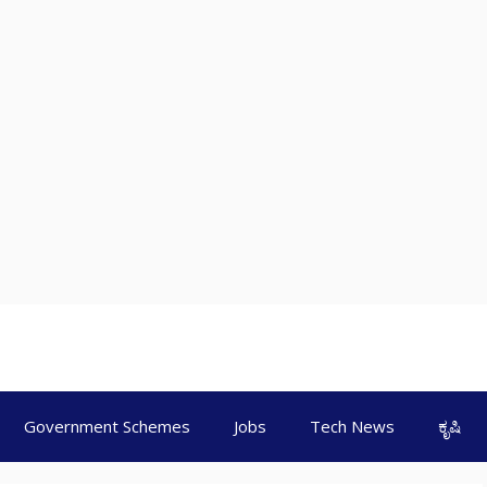
Government Schemes
Jobs
Tech News
ಕೃಷಿ