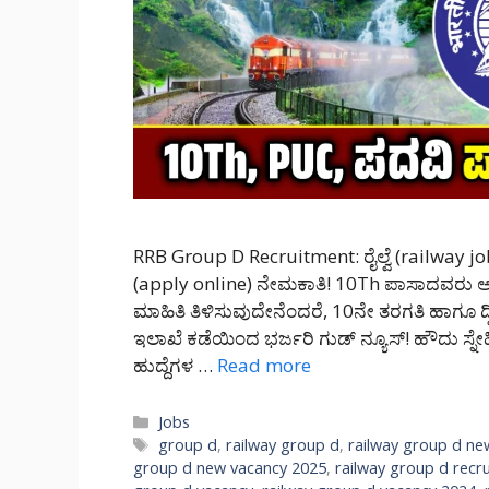
RRB Group D Recruitment: ರೈಲ್ವೆ (railway j
(apply online) ನೇಮಕಾತಿ! 10Th ಪಾಸಾದವರು ಅರ್
ಮಾಹಿತಿ ತಿಳಿಸುವುದೇನೆಂದರೆ, 10ನೇ ತರಗತಿ ಹಾಗೂ ದ್ವ
ಇಲಾಖೆ ಕಡೆಯಿಂದ ಭರ್ಜರಿ ಗುಡ್ ನ್ಯೂಸ್! ಹೌದು ಸ್ನೇಹಿ
ಹುದ್ದೆಗಳ …
Read more
Categories
Jobs
Tags
group d
,
railway group d
,
railway group d ne
group d new vacancy 2025
,
railway group d recr