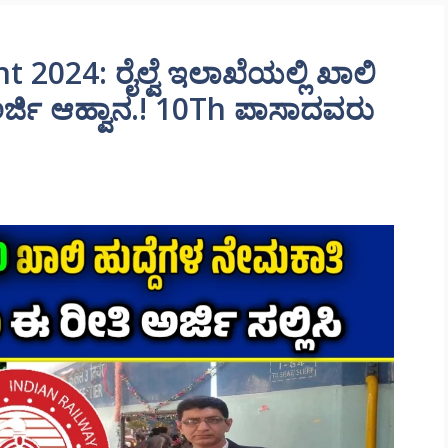
2024: ರೈಲ್ವೆ ಇಲಾಖೆಯಲ್ಲಿ ಖಾಲಿ
ಅರ್ಜಿ ಆಹ್ವಾನ.! 10Th ಪಾಸಾದವರು