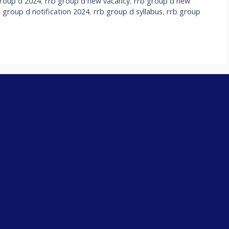
group d 2024
,
rrb group d new vacancy
,
rrb group d new
b group d notification 2024
,
rrb group d syllabus
,
rrb group