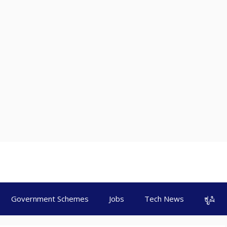
Government Schemes
Jobs
Tech News
ಕೃಷಿ