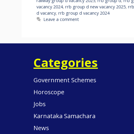
railway group d vacancy 2025
,
rrb group d
,
rrb 
vacancy 2024
,
rrb group d new vacancy 2025
,
rr
d vacancy
,
rrb group d vacancy 2024
Leave a comment
Categories
Government Schemes
Horoscope
Jobs
Karnataka Samachara
News