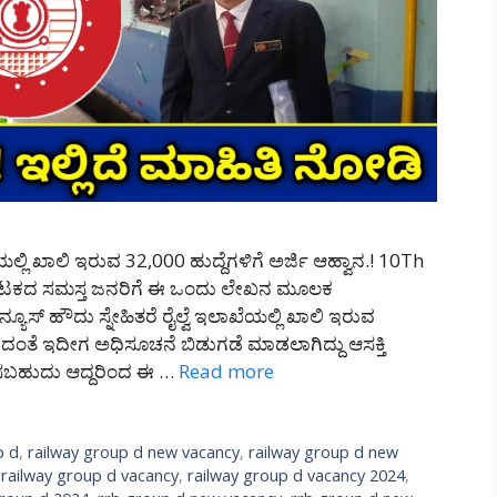
್ಲಿ ಖಾಲಿ ಇರುವ 32,000 ಹುದ್ದೆಗಳಿಗೆ ಅರ್ಜಿ ಆಹ್ವಾನ.! 10Th
ಕರ್ನಾಟಕದ ಸಮಸ್ತ ಜನರಿಗೆ ಈ ಒಂದು ಲೇಖನ ಮೂಲಕ
್ಯೂಸ್ ಹೌದು ಸ್ನೇಹಿತರೆ ರೈಲ್ವೆ ಇಲಾಖೆಯಲ್ಲಿ ಖಾಲಿ ಇರುವ
ದಂತೆ ಇದೀಗ ಅಧಿಸೂಚನೆ ಬಿಡುಗಡೆ ಮಾಡಲಾಗಿದ್ದು ಆಸಕ್ತಿ
ಲಿಸಬಹುದು ಆದ್ದರಿಂದ ಈ …
Read more
p d
,
railway group d new vacancy
,
railway group d new
,
railway group d vacancy
,
railway group d vacancy 2024
,