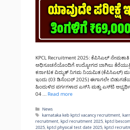
KPCL Recruitment 2025: ಕೆಪಿಸಿಎಲ್ ನೇಮಕಾತಿ 2
ಅಧಿಸೂಚನೆಯೊಂದಿಗೆ ಉದ್ಯೋಗದ ಬಾಗಿಲು ತೆರೆಯುತ್ತಿದೆ! ಕ
ಕರ್ನಾಟಕ ವಿದ್ಯುತ್ ನಿಗಮ ನಿಯಮಿತ (ಕೆಪಿಸಿಎಲ್) ಮ
ಇಂದು (03 ಡಿಸೆಂಬರ್ 2025) ಈಗಾಗಲೇ ಬಿಡುಗಡೆ
ಹಿಂದುಳಿದ ವರ್ಗಗಳಾದ ಎಸ್‌ಸಿ ಮತ್ತು ಎಸ್‌ಟಿ ಅಭ್ಯರ್ಥಿ
04 …
Read more
Categories
News
Tags
karnataka keb kptcl vacancy recruitment
,
kar
recruitment
,
kpcl recruitment 2025
,
kptcl bescom
2025
,
kptcl physical test date 2025
,
kptcl recruit