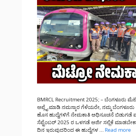
BMRCL Recruitment 2025; – ಬೆಂಗಳೂರು ಮೆಟ್
ಅಪ್ಲೈ ಮಾಡಿ ನಮಸ್ಕಾರ ಗೆಳೆಯರೇ, ನಮ್ಮ ಬೆಂಗಳೂರು 
ಹೊಸ ಹುದ್ದೆಗಳಿಗೆ ನೇಮಕಾತಿ ಅಧಿಸೂಚನೆ ಬಿಡುಗಡೆ ಮ
ಸೆಪ್ಟೆಂಬರ್ 2025 ರ ಒಳಗಡೆ ಅರ್ಜಿ ಸಲ್ಲಿಕೆ ಮಾಡಬೇಕ
ದಿನ ಇರುವುದರಿಂದ ಈ ಹುದ್ದೆಗಳ …
Read more