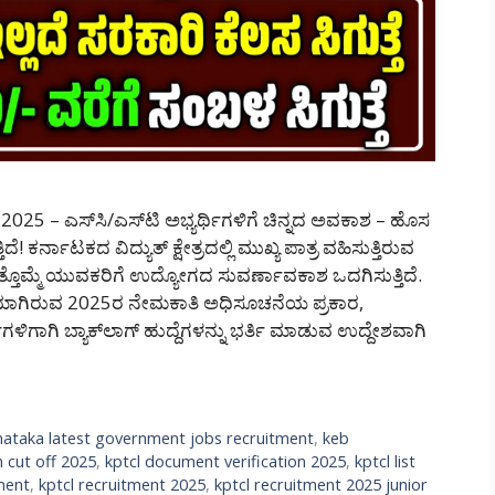
025 – ಎಸ್‌ಸಿ/ಎಸ್‌ಟಿ ಅಭ್ಯರ್ಥಿಗಳಿಗೆ ಚಿನ್ನದ ಅವಕಾಶ – ಹೊಸ
ರ್ನಾಟಕದ ವಿದ್ಯುತ್ ಕ್ಷೇತ್ರದಲ್ಲಿ ಮುಖ್ಯ ಪಾತ್ರ ವಹಿಸುತ್ತಿರುವ
ತ್ತೊಮ್ಮೆ ಯುವಕರಿಗೆ ಉದ್ಯೋಗದ ಸುವರ್ಣಾವಕಾಶ ಒದಗಿಸುತ್ತಿದೆ.
ಯಾಗಿರುವ 2025ರ ನೇಮಕಾತಿ ಅಧಿಸೂಚನೆಯ ಪ್ರಕಾರ,
ಗಳಿಗಾಗಿ ಬ್ಯಾಕ್‌ಲಾಗ್ ಹುದ್ದೆಗಳನ್ನು ಭರ್ತಿ ಮಾಡುವ ಉದ್ದೇಶವಾಗಿ
nataka latest government jobs recruitment
,
keb
 cut off 2025
,
kptcl document verification 2025
,
kptcl list
ment
,
kptcl recruitment 2025
,
kptcl recruitment 2025 junior