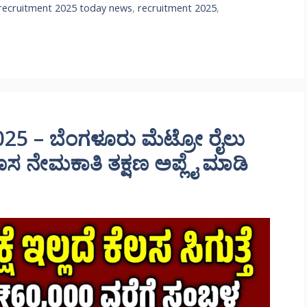
 recruitment 2025 today news
,
recruitment 2025
,
5 – ಬೆಂಗಳೂರು ಮೆಟ್ರೋ ರೈಲು
ಸ ನೇಮಕಾತಿ ತಕ್ಷಣ ಅಪ್ಲೈ ಮಾಡಿ