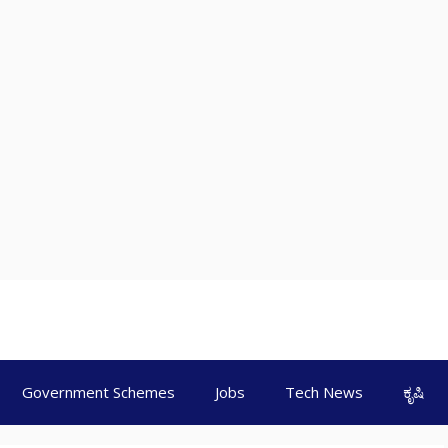
Government Schemes
Jobs
Tech News
ಕೃಷಿ