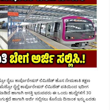
ರೋ ರೈಲು ಕಾರ್ಪೊರೇಷನ್ ಲಿಮಿಟೆಡ್ ಹೊಸ ನೇಮಕಾತಿ ತಕ್ಷಣ
ಮೆಟ್ರೋ ರೈಲ್ವೆ ಕಾರ್ಪೊರೇಷನ್ ಲಿಮಿಟೆಡ್ ವತಿಯಿಂದ ಇದೀಗ
ಾಡಿದೆ ಹಾಗಾಗಿ ಆಸಕ್ತಿ ಇರುವವರು ಈ ಒಂದು ಹುದ್ದೆಗಳಿಗೆ 30
ಾಗುತ್ತದೆ ಹಾಗಾಗಿ ಅರ್ಜಿ ಸಲ್ಲಿಸಲು ಕೊನೆಯ ದಿನಾಂಕ ಇನ್ನು ಎರಡು