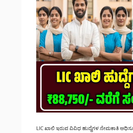
LIC ಖಾಲಿ ಇರುವ ವಿವಿಧ ಹುದ್ದೆಗಳ ನೇಮಕಾತಿ ಅಧಿಸೂ