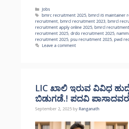
Categories
Jobs
Tags
bmrc recruitment 2025
,
bmrcl iti maintainer 
recruitment
,
bmrcl recruitment 2023
,
bmrcl recr
recruitment apply online 2025
,
bmrcl recruitmen
recruitment 2025
,
drdo recruitment 2025
,
namma
recruitment 2025
,
psu recruitment 2025
,
pwd rec
Leave a comment
LIC ಖಾಲಿ ಇರುವ ವಿವಿಧ ಹುದ
ಬಿಡುಗಡೆ.! ಪದವಿ ಪಾಸಾದವರು 
September 2, 2025
by
Ranganath